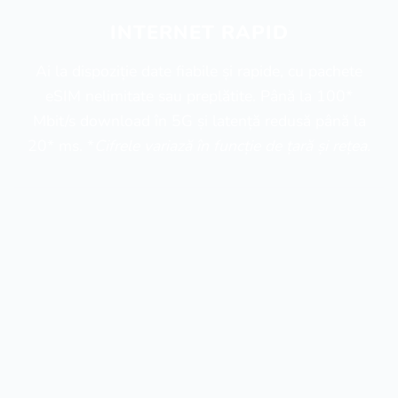
INTERNET RAPID
Ai la dispoziție date fiabile și rapide, cu pachete
eSIM nelimitate sau preplătite. Până la 100*
Mbit/s download în 5G și latență redusă până la
20* ms. *
Cifrele variază în funcție de țară și rețea.