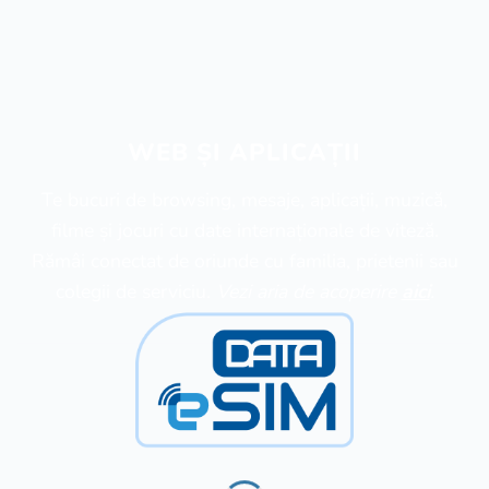
WEB ȘI APLICAȚII
Te bucuri de browsing, mesaje, aplicații, muzică,
filme și jocuri cu date internaționale de viteză.
Rămâi conectat de oriunde cu familia, prietenii sau
colegii de serviciu.
Vezi aria de acoperire
aici
.