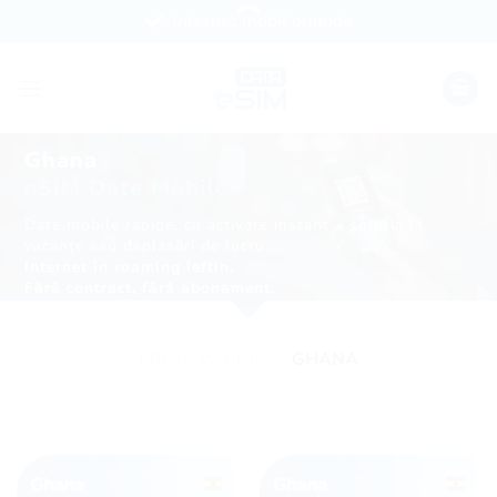
Skip
Internet mobil oriunde
to
content
Ghana
eSIM Date Mobile
Date mobile rapide, cu activare instant – soluția în
vacanțe sau deplasări de lucru.
Internet în roaming ieftin.
Fără contract, fără abonament.
PRIMA PAGINĂ
/
GHANA