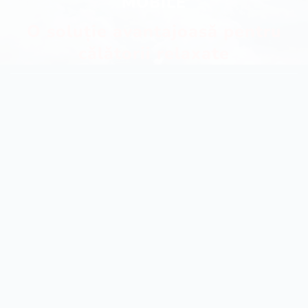
MOBILE
O soluție avantajoasă pentru
călătorii relaxate