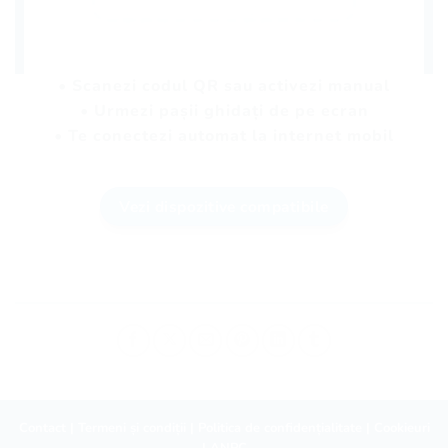
• Scanezi codul QR sau activezi manual
• Urmezi pașii ghidați de pe ecran
• Te conectezi automat la internet mobil
Vezi dispozitive compatibile
Contact
|
Termeni și condiții
|
Politica de confidențialitate
|
Cookieuri
|
ANPC