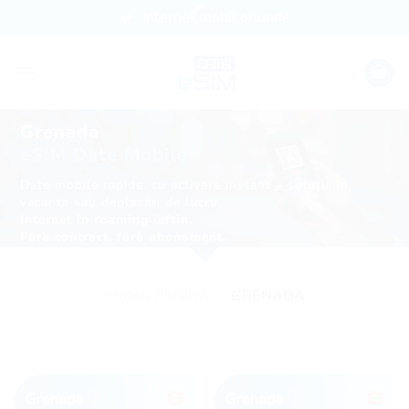
Skip
Internet mobil oriunde
to
content
Grenada
eSIM Date Mobile
Date mobile rapide, cu activare instant – soluția în
vacanțe sau deplasări de lucru.
Internet în roaming ieftin.
Fără contract, fără abonament.
PRIMA PAGINĂ
/
GRENADA