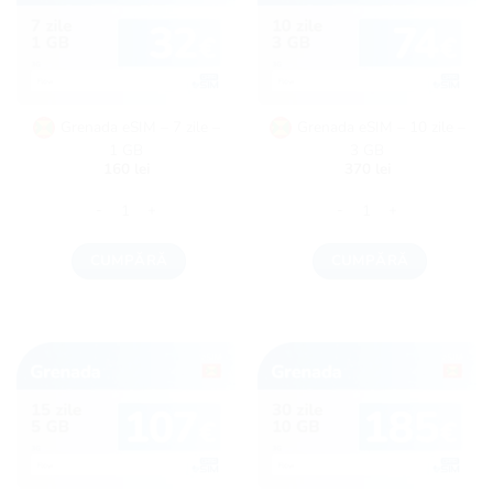
Grenada eSIM – 7 zile –
Grenada eSIM – 10 zile –
1 GB
3 GB
160
lei
370
lei
Cantitate Grenada eSIM - 7 zile - 1 GB
Cantitate Grenada eSIM - 1
CUMPĂRĂ
CUMPĂRĂ