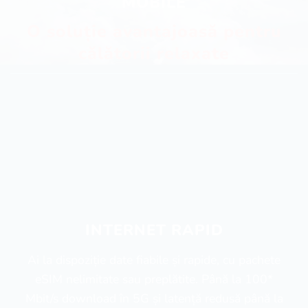
MOBILE
O soluție avantajoasă pentru
călătorii relaxate
INTERNET RAPID
Ai la dispoziție date fiabile și rapide, cu pachete
eSIM nelimitate sau preplătite. Până la 100*
Mbit/s download în 5G și latență redusă până la