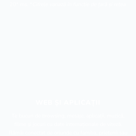
20* ms. *
Cifrele variază în funcție de țară și rețea.
WEB ȘI APLICAȚII
Te bucuri de browsing, mesaje, aplicații, muzică,
filme și jocuri cu date internaționale de viteză.
Rămâi conectat de oriunde cu familia, prietenii sau