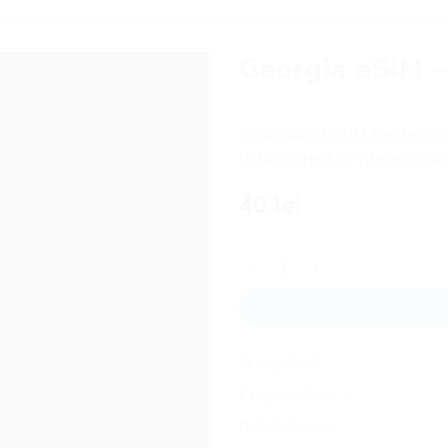
Georgia eSIM –
Cumpără un eSIM Georgia și r
te la internet cu viteze de pân
40
lei
Cantitate Georgia eSIM - 10 zi
SKU:
ge-3-10
Categorie:
Georgia
Etichetă:
Georgia