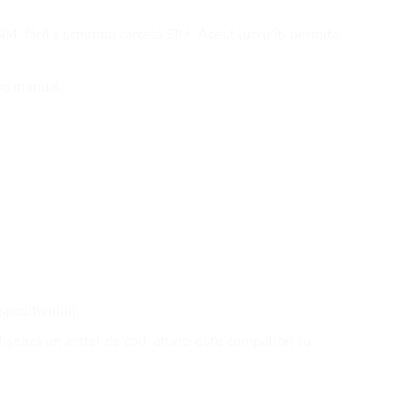
SIM, fără a schimba cartela SIM. Acest lucru îți permite
cod manual.
spozitivului).
afișează un astfel de cod, atunci este compatibil cu