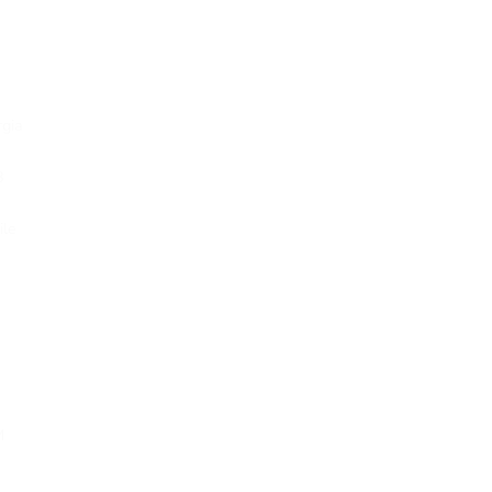
gia
B
ile
M