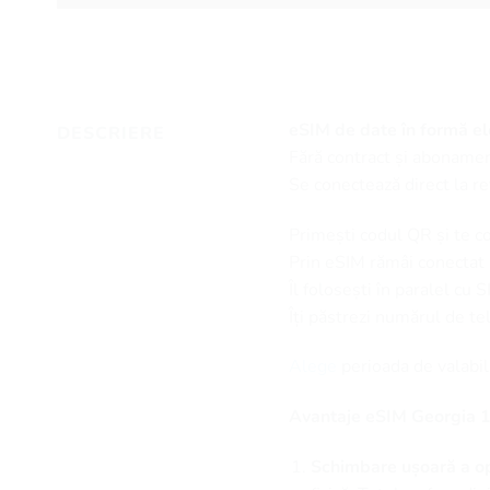
eSIM de date în formă ele
DESCRIERE
Fără contract și abonamen
Se conectează direct la re
Primești codul QR și te c
Prin eSIM rămâi conectat la
Îl folosești în paralel cu 
Îți păstrezi numărul de t
Alege
perioada de valabil
Avantaje eSIM Georgia 1
Schimbare ușoară a op