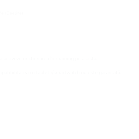
fie (Beeline)
și activezi funcționarea în roaming pe acesta.
mpatibilitatea cu tablete/smartwatch nu este garantată.