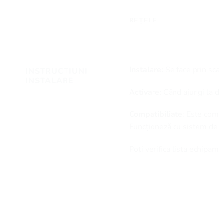
REȚELE
Instalare:
Se face prin sc
INSTRUCȚIUNI
INSTALARE
Activare:
Când ajungi la de
Compatibiliate
: Este com
Funcționeză cu sistem de
Poți verifica lista echip