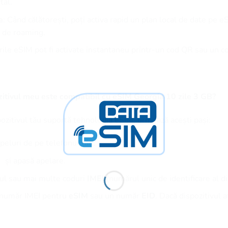
tal.
e
: Când călătorești, poți activa rapid un plan local de date pe e
te de roaming.
urile eSIM pot fi activate instantaneu printr-un cod QR sau un 
itivul meu este compatibil cu eSIM Georgia 10 zile 3 GB?
pozitivul tău suportă tehnologia eSIM, urmează acești pași:
peluri de pe telefonul tău.
și apasă apelare.
nul sau mai multe coduri
IMEI
(numărul unic de identificare al di
n număr IMEI pentru
eSIM
sau un număr
EID
. Dacă dispozitivul 