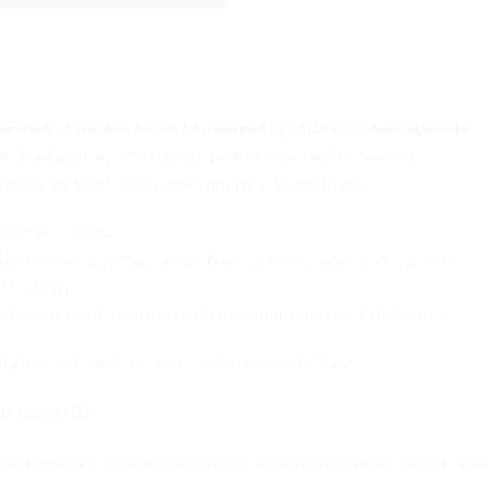
SHARE:
ctronică pentru acces la internet în călătorii internaționale.
t. Fără prețuri exorbitante pentru internet în roaming.
țelele de telefonie mobilă din țara de destinație.
onectezi imediat.
 internet la prețuri accesibile, cu acces rapid și viteze mari.
SIM-ul tău.
elefon obișnuit, inclusiv pentru comunicarea pe WhatsApp.
itate și volumul de date conform nevoilor tale.
0 zile 3 GB
eratorului
: Poți schimba rapid și simplu operatorii de telefoni