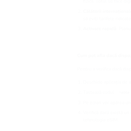
fizică. Totul se face digi
Călătorii internațional
să eviți tarifele ridica
Activare rapidă
: Plan
Cum pot afla dacă dispoz
Pentru a verifica dacă dis
Deschide aplicația de a
Tastează codul
*#06#
Pe ecran vor apărea u
Verifică dacă există u
tehnologia eSIM.