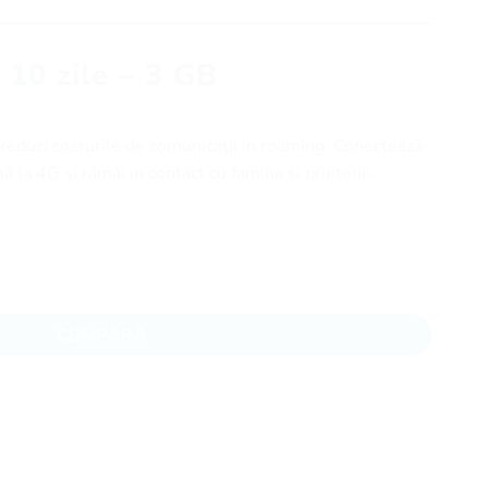
 10 zile – 3 GB
educi costurile de comunicaţii in roaming. Conectează-
ă la 4G și rămâi in contact cu familia și prietenii.
le - 3 GB
CUMPĂRĂ