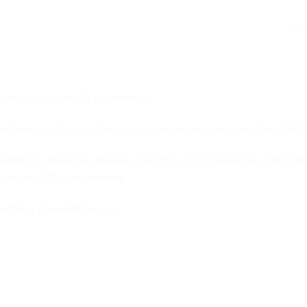
Cell
anarea unui cod QR sau manual.
stinație, setezi telefonul să utilizeze date prin noul tău eSIM 
patibil cu toate telefoanele care folosesc tehnologia eSIM. Co
 operare iOS sau Android.
amentelor compatibile
aici
.