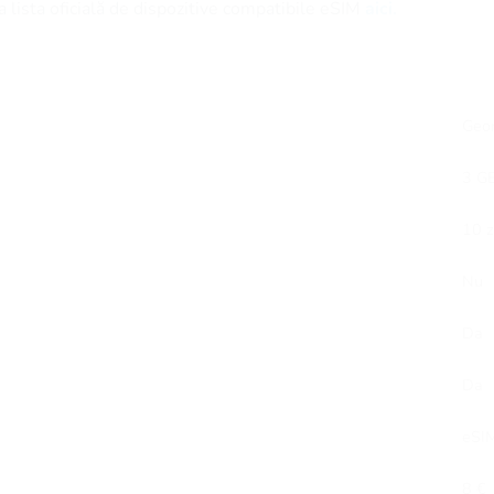
 lista oficială de dispozitive compatibile eSIM
aici.
Geor
3 G
10 z
Nu
Da
Da
eSI
8 €