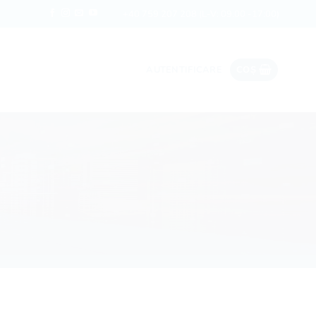
Date ieftine în roaming
Rapi
+40 759 207 208
(L-V: 09:00 -17:00)
AUTENTIFICARE
COȘ