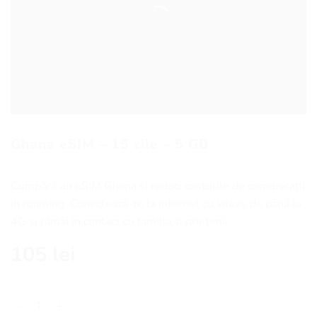
Ghana eSIM – 15 zile – 5 GB
Cumpără un eSIM Ghana și reduci costurile de comunicaţii
in roaming. Conectează-te la internet cu viteze de până la
4G și rămâi in contact cu familia și prietenii.
105
lei
Cantitate Ghana eSIM - 15 zile - 5 GB