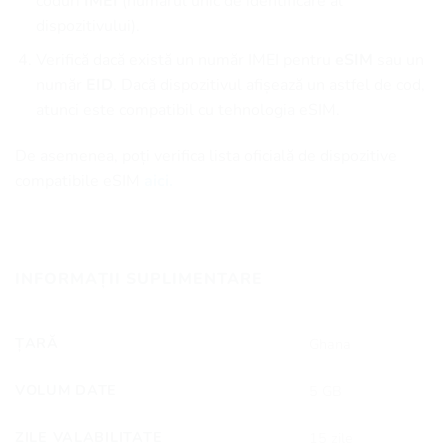
coduri
IMEI
(numărul unic de identificare al
dispozitivului).
Verifică dacă există un număr IMEI pentru
eSIM
sau un
număr
EID
. Dacă dispozitivul afișează un astfel de cod,
atunci este compatibil cu tehnologia eSIM.
De asemenea, poți verifica lista oficială de dispozitive
compatibile eSIM
aici.
INFORMAȚII SUPLIMENTARE
ȚARĂ
Ghana
VOLUM DATE
5 GB
ZILE VALABILITATE
15 zile