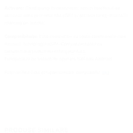
Activare:
Când ajungi la destinație, setezi telefonul să
utilizeze date prin noul tău eSIM și activezi funcționarea în
roaming pe acesta.
Compatibiliate
: Este compatibil cu toate telefoanele care
folosesc tehnologia eSIM. Compatibilitatea cu
tablete/smartwatch nu este garantată.
Funcționeză cu sistem de operare iOS sau Android.
Poți verifica lista echipamentelor compatibile
aici
.
PRODUSE SIMILARE