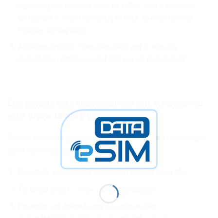
rapid un plan local de date pe eSIM, fără a schimba
cartela SIM. Acest lucru îți permite să eviți tarifele
ridicate de roaming.
Activare rapidă
: Planurile eSIM pot fi activate
instantaneu printr-un cod QR sau un cod manual.
Cum pot afla dacă dispozitivul meu este compatibil cu
eSIM Ghana 15 zile 5 GB?
Pentru a verifica dacă dispozitivul tău suportă tehnologia
eSIM, urmează acești pași:
Deschide aplicația de apeluri de pe telefonul tău.
Tastează codul
și apasă apelare.
*#06#
Pe ecran vor apărea unul sau mai multe