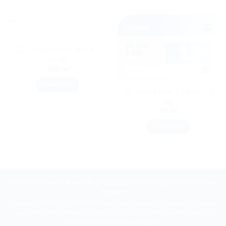
Ghana eSIM – 30 zile –
10 GB
200
lei
CUMPĂRĂ
Ghana eSIM – 10 zile – 3
GB
65
lei
CUMPĂRĂ
Contact
|
Termeni și condiții
|
Politica de confidențialitate
|
Cookieuri
|
ANPC
Copyright 2026 ©
eSIM DIGITAL
• Toate drepturile rezervate. | Siglele
operatorilor de telefonie și date, precum și alte mărci comerciale sunt
proprietatea deținătorilor respectivi.