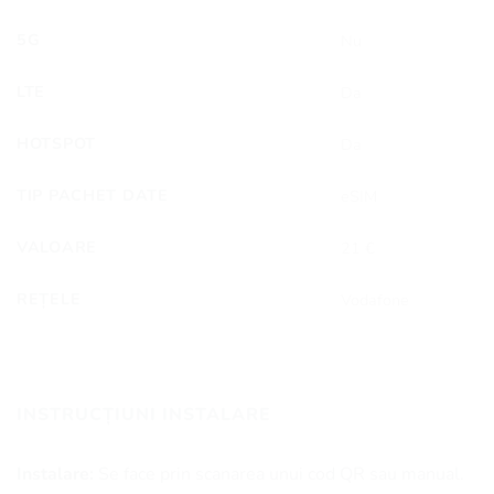
5G
Nu
LTE
Da
HOTSPOT
Da
TIP PACHET DATE
eSIM
VALOARE
21 €
REȚELE
Vodafone
INSTRUCȚIUNI INSTALARE
Instalare:
Se face prin scanarea unui cod QR sau manual.