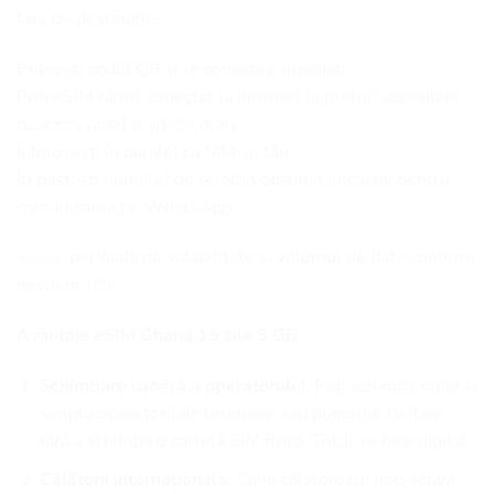
țara de destinație.
Primești codul QR și te conectezi imediat.
Prin eSIM rămâi conectat la internet la prețuri accesibile,
cu acces rapid și viteze mari.
Îl folosești în paralel cu SIM-ul tău.
Îți păstrezi numărul de telefon obișnuit, inclusiv pentru
comunicarea pe WhatsApp.
Alege
perioada de valabilitate și volumul de date conform
nevoilor tale.
Avantaje eSIM Ghana 15 zile 5 GB
Schimbare ușoară a operatorului
: Poți schimba rapid și
simplu operatorii de telefonie sau planurile tarifare
fără a schimba o cartelă SIM fizică. Totul se face digital.
Călătorii internaționale
: Când călătorești, poți activa