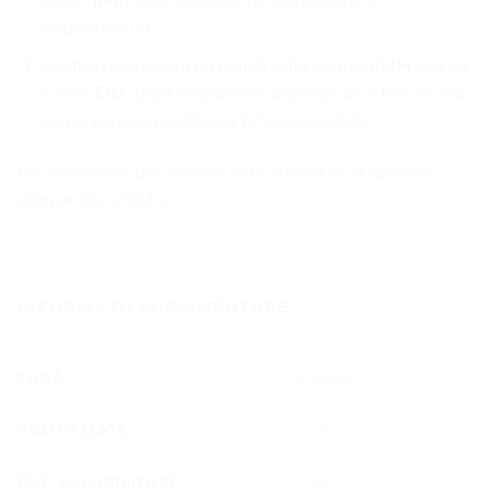
coduri
IMEI
(numărul unic de identificare al
dispozitivului).
Verifică dacă există un număr IMEI pentru
eSIM
sau un
număr
EID
. Dacă dispozitivul afișează un astfel de cod,
atunci este compatibil cu tehnologia eSIM.
De asemenea, poți verifica lista oficială de dispozitive
compatibile eSIM
aici.
INFORMAȚII SUPLIMENTARE
ȚARĂ
Norvegia
VOLUM DATE
1 GB
ZILE VALABILITATE
7 zile