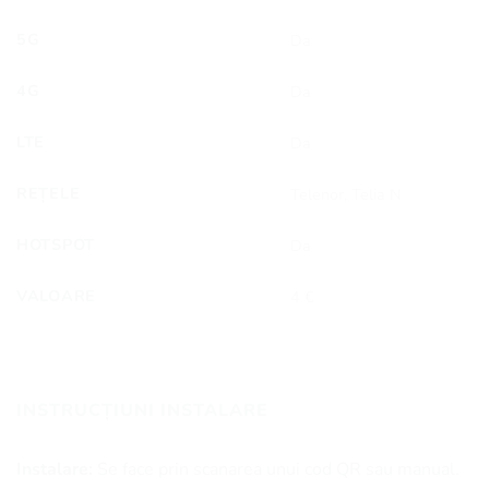
5G
Da
4G
Da
LTE
Da
REȚELE
Telenor, Telia N
HOTSPOT
Da
VALOARE
4 €
INSTRUCȚIUNI INSTALARE
Instalare:
Se face prin scanarea unui cod QR sau manual.