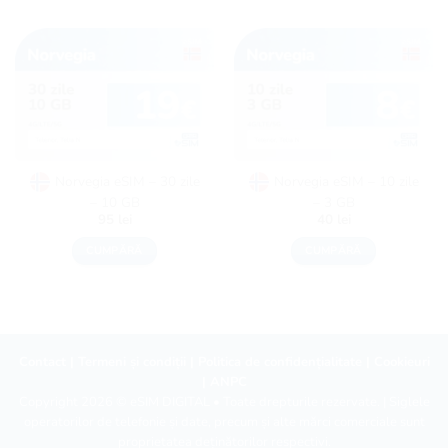
Norvegia eSIM – 30 zile
Norvegia eSIM – 10 zile
– 10 GB
– 3 GB
95
lei
40
lei
CUMPĂRĂ
CUMPĂRĂ
Contact
|
Termeni și condiții
|
Politica de confidențialitate
|
Cookieuri
|
ANPC
Copyright 2026 ©
eSIM DIGITAL
• Toate drepturile rezervate. | Siglele
operatorilor de telefonie și date, precum și alte mărci comerciale sunt
proprietatea deținătorilor respectivi.