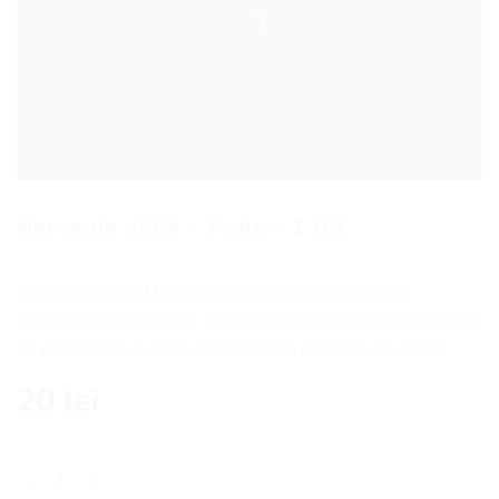
Norvegia eSIM – 7 zile – 1 GB
Cumpără un eSIM Norvegia și reduci costurile de
comunicații în roaming. Conectează-te la internet cu viteză
de până la 5G și rămâi în contact cu familia și prietenii.
20
lei
Cantitate Norvegia eSIM - 7 zile - 1 GB