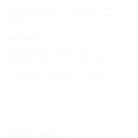
Activare:
Când ajungi la destinație, setezi telefonul să
utilizeze date prin noul tău eSIM și activezi funcționarea în
roaming pe acesta.
Compatibiliate
: Este compatibil cu toate telefoanele care
folosesc tehnologia eSIM. Compatibilitatea cu
tablete/smartwatch nu este garantată.
Funcționeză cu sistem de operare iOS sau Android.
Poți verifica lista echipamentelor compatibile
aici
.
PRODUSE SIMILARE