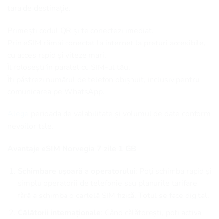
țara de destinație.
Primești codul QR și te conectezi imediat.
Prin eSIM rămâi conectat la internet la prețuri accesibile,
cu acces rapid și viteze mari.
Îl folosești în paralel cu SIM-ul tău.
Îți păstrezi numărul de telefon obișnuit, inclusiv pentru
comunicarea pe WhatsApp.
Alege
perioada de valabilitate și volumul de date conform
nevoilor tale.
Avantaje eSIM Norvegia 7 zile 1 GB
Schimbare ușoară a operatorului
: Poți schimba rapid și
simplu operatorii de telefonie sau planurile tarifare
fără a schimba o cartelă SIM fizică. Totul se face digital.
Călătorii internaționale
: Când călătorești, poți activa