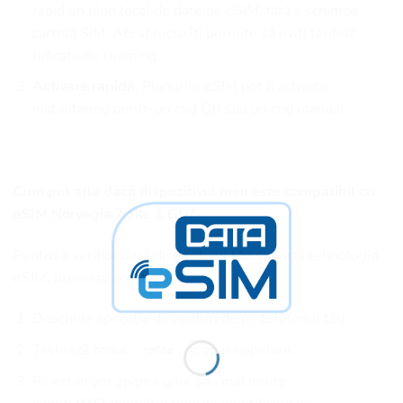
rapid un plan local de date pe eSIM, fără a schimba
cartela SIM. Acest lucru îți permite să eviți tarifele
ridicate de roaming.
Activare rapidă
: Planurile eSIM pot fi activate
instantaneu printr-un cod QR sau un cod manual.
Cum pot afla dacă dispozitivul meu este compatibil cu
eSIM Norvegia 7 zile 1 GB?
Pentru a verifica dacă dispozitivul tău suportă tehnologia
eSIM, urmează acești pași:
Deschide aplicația de apeluri de pe telefonul tău.
Tastează codul
și apasă apelare.
*#06#
Pe ecran vor apărea unul sau mai multe