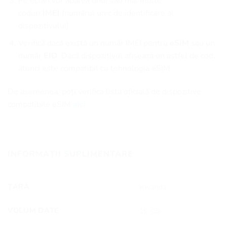
Pe ecran vor apărea unul sau mai multe
coduri
IMEI
(numărul unic de identificare al
dispozitivului).
Verifică dacă există un număr IMEI pentru
eSIM
sau un
număr
EID
. Dacă dispozitivul afișează un astfel de cod,
atunci este compatibil cu tehnologia eSIM.
De asemenea, poți verifica lista oficială de dispozitive
compatibile eSIM
aici.
INFORMAȚII SUPLIMENTARE
ȚARĂ
Rwanda
VOLUM DATE
10 GB