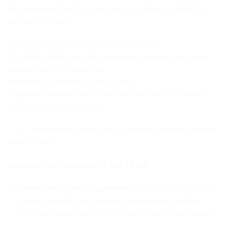
Se conectează direct la rețelele de telefonie mobilă din
țara de destinație.
Primești codul QR și te conectezi imediat.
Prin eSIM rămâi conectat la internet la prețuri accesibile,
cu acces rapid și viteze mari.
Îl folosești în paralel cu SIM-ul tău.
Îți păstrezi numărul de telefon obișnuit, inclusiv pentru
comunicarea pe WhatsApp.
Alege
perioada de valabilitate și volumul de date conform
nevoilor tale.
Avantaje eSIM Rwanda 30 zile 10 GB
Schimbare ușoară a operatorului
: Poți schimba rapid și
simplu operatorii de telefonie sau planurile tarifare
fără a schimba o cartelă SIM fizică. Totul se face digital.