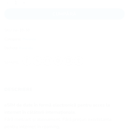
CUMPĂRĂ
SKU:
rw-10-30
Categorie:
Rwanda
Etichetă:
Rwanda
SHARE:
DESCRIERE
eSIM de date în formă electronică pentru acces la
internet în călătorii internaționale.
Fără contract și abonament. Fără prețuri exorbitante
pentru internet în roaming.