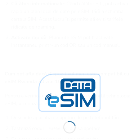
Călătorii internaționale
: Când călătorești, poți activa
rapid un plan local de date pe eSIM, fără a schimba
cartela SIM. Acest lucru îți permite să eviți tarifele
ridicate de roaming.
Activare rapidă
: Planurile eSIM pot fi activate
instantaneu printr-un cod QR sau un cod manual.
Cum pot afla dacă dispozitivul meu este compatibil cu
eSIM Rwanda 30 zile 10 GB?
Pentru a verifica dacă dispozitivul tău suportă tehnologia
eSIM, urmează acești pași:
Deschide aplicația de apeluri de pe telefonul tău.
Tastează codul
și apasă apelare.
*#06#