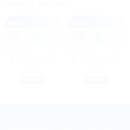
PRODUSE SIMILARE
Rwanda eSIM – 7 zile –
Rwanda eSIM – 10 zile –
1 GB
3 GB
100
lei
290
lei
CUMPĂRĂ
CUMPĂRĂ
Contact
|
Termeni și condiții
|
Politica de confidențialitate
|
Cookieuri
|
ANPC
Copyright 2026 ©
eSIM DIGITAL
• Toate drepturile rezervate. | Siglele
operatorilor de telefonie și date, precum și alte mărci comerciale sunt