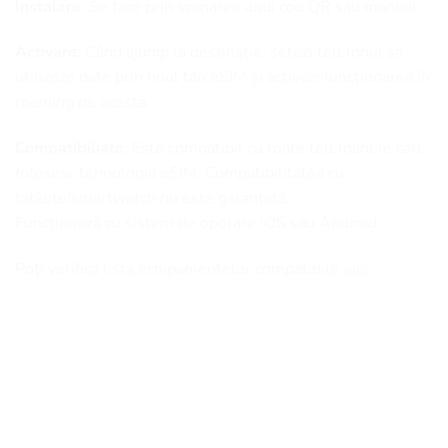
Instalare:
Se face prin scanarea unui cod QR sau manual.
Activare:
Când ajungi la destinație, setezi telefonul să
utilizeze date prin noul tău eSIM și activezi funcționarea în
roaming pe acesta.
Compatibiliate
: Este compatibil cu toate telefoanele care
folosesc tehnologia eSIM. Compatibilitatea cu
tablete/smartwatch nu este garantată.
Funcționeză cu sistem de operare iOS sau Android.
Poți verifica lista echipamentelor compatibile
aici
.