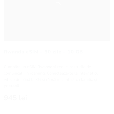
Rwanda eSIM – 30 zile – 10 GB
Cumpără un eSIM Rwanda și reduci costurile de
comunicaţii in roaming. Conectează-te la internet cu
viteze de până la 3G și rămâi in contact cu familia și
prietenii.
945
lei
Cantitate Rwanda eSIM - 30 zile - 10 GB