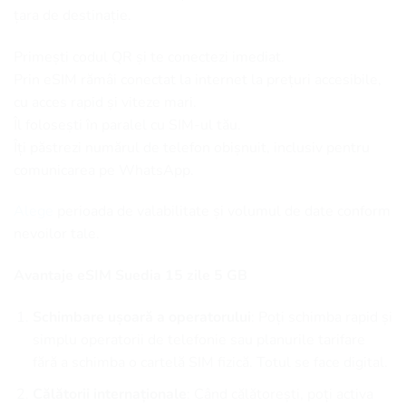
țara de destinație.
Primești codul QR și te conectezi imediat.
Prin eSIM rămâi conectat la internet la prețuri accesibile,
cu acces rapid și viteze mari.
Îl folosești în paralel cu SIM-ul tău.
Îți păstrezi numărul de telefon obișnuit, inclusiv pentru
comunicarea pe WhatsApp.
Alege
perioada de valabilitate și volumul de date conform
nevoilor tale.
Avantaje eSIM Suedia 15 zile 5 GB
Schimbare ușoară a operatorului
: Poți schimba rapid și
simplu operatorii de telefonie sau planurile tarifare
fără a schimba o cartelă SIM fizică. Totul se face digital.
Călătorii internaționale
: Când călătorești, poți activa