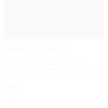
Suedia eSIM – 15 zile – 5 GB
Cumpără un eSIM Suedia și reduci costurile de
comunicații în roaming. Conectează-te la internet cu viteză
de până la 5G și rămâi în contact cu familia și prietenii.
50
lei
Cantitate Suedia eSIM - 15 zile - 5 GB