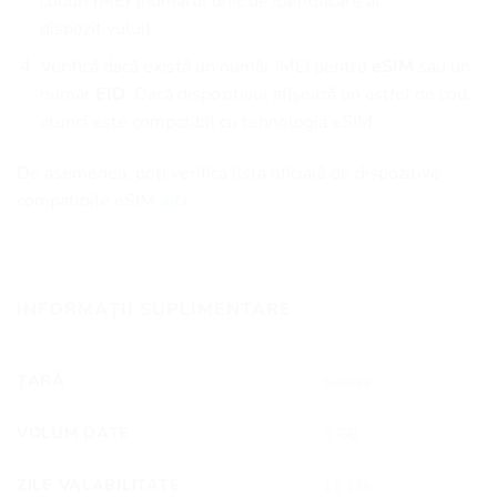
coduri
IMEI
(numărul unic de identificare al
dispozitivului).
Verifică dacă există un număr IMEI pentru
eSIM
sau un
număr
EID
. Dacă dispozitivul afișează un astfel de cod,
atunci este compatibil cu tehnologia eSIM.
De asemenea, poți verifica lista oficială de dispozitive
compatibile eSIM
aici.
INFORMAȚII SUPLIMENTARE
ȚARĂ
Suedia
VOLUM DATE
5 GB
ZILE VALABILITATE
15 zile