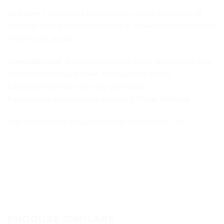
Activare:
Când ajungi la destinație, setezi telefonul să
utilizeze date prin noul tău eSIM și activezi funcționarea în
roaming pe acesta.
Compatibiliate
: Este compatibil cu toate telefoanele care
folosesc tehnologia eSIM. Compatibilitatea cu
tablete/smartwatch nu este garantată.
Funcționeză cu sistem de operare iOS sau Android.
Poți verifica lista echipamentelor compatibile
aici
.
PRODUSE SIMILARE