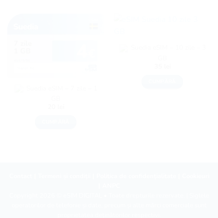
Suedia eSIM – 10 zile – 3
GB
35
lei
CUMPĂRĂ
Suedia eSIM – 7 zile – 1
GB
20
lei
CUMPĂRĂ
Contact
|
Termeni și condiții
|
Politica de confidențialitate
|
Cookieuri
|
ANPC
Copyright 2026 ©
eSIM DIGITAL
• Toate drepturile rezervate. | Siglele
operatorilor de telefonie și date, precum și alte mărci comerciale sunt
proprietatea deținătorilor respectivi.