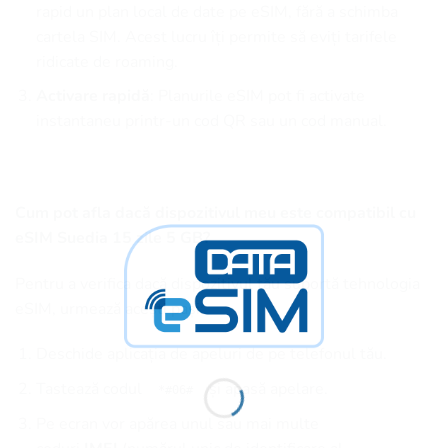
rapid un plan local de date pe eSIM, fără a schimba
cartela SIM. Acest lucru îți permite să eviți tarifele
ridicate de roaming.
Activare rapidă
: Planurile eSIM pot fi activate
instantaneu printr-un cod QR sau un cod manual.
Cum pot afla dacă dispozitivul meu este compatibil cu
eSIM Suedia 15 zile 5 GB?
Pentru a verifica dacă dispozitivul tău suportă tehnologia
eSIM, urmează acești pași:
Deschide aplicația de apeluri de pe telefonul tău.
Tastează codul
și apasă apelare.
*#06#
Pe ecran vor apărea unul sau mai multe