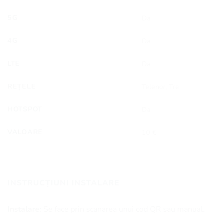
5G
Da
4G
Da
LTE
Da
REȚELE
Telenor, Tre
HOTSPOT
Da
VALOARE
10 €
INSTRUCȚIUNI INSTALARE
Instalare:
Se face prin scanarea unui cod QR sau manual.