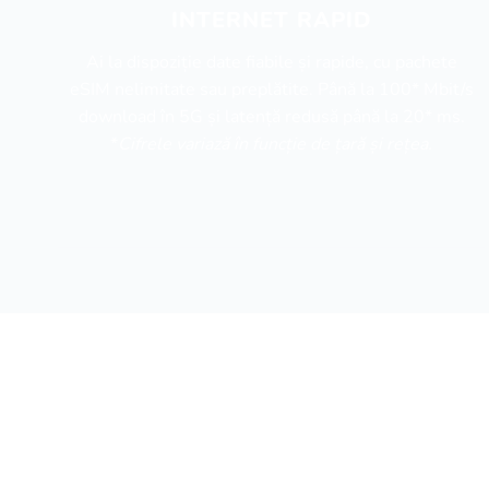
INTERNET RAPID
Ai la dispoziție date fiabile și rapide, cu pachete
eSIM nelimitate sau preplătite. Până la 100* Mbit/s
download în 5G și latență redusă până la 20* ms.
*
Cifrele variază în funcție de țară și rețea.