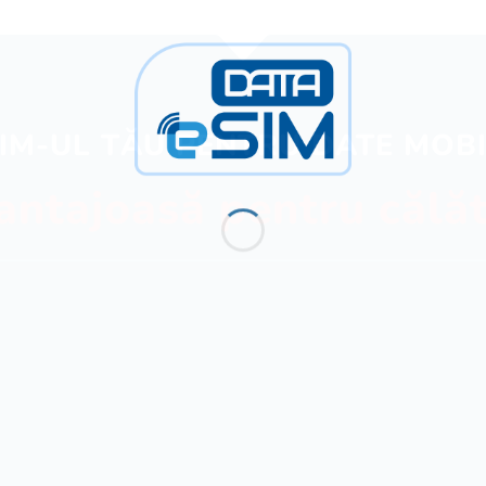
IM-UL TĂU PENTRU DATE MOB
antajoasă pentru călăt