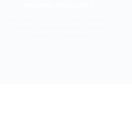
VALOARE EXCELENTĂ
Faci economie cu un eSIM de date în Roaming. Iar
dacă eSIM-ul tău eșuează sau nu funcționează cu
telefonul, îți vom returna banii.
Vezi lista
dispozitivelor compatibile
aici
.