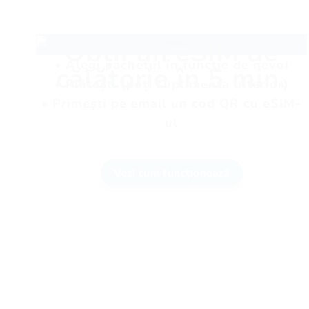
Obții un eSIM de
• Alegi pachetul în funcție de nevoi
călătorie în 5 min.
• Plătești (poți suplimenta ulterior)
• Primești pe email un cod QR cu eSIM-
ul
Vezi cum funcționează