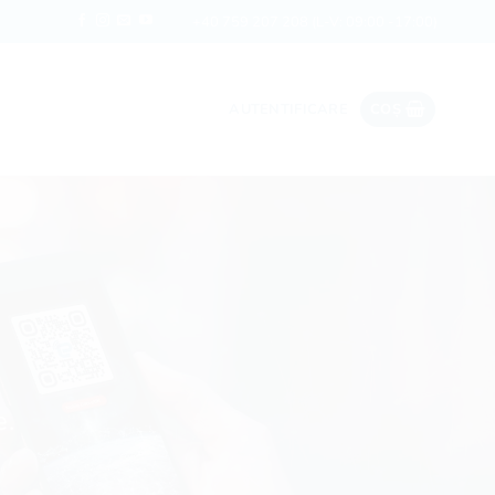
Date ieftine în roaming
Rapi
+40 759 207 208
(L-V: 09:00 -17:00)
AUTENTIFICARE
COȘ
e.