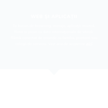
WEB ȘI APLICAȚII
Te bucuri de browsing, mesaje, aplicații, muzică,
filme și jocuri cu date internaționale de viteză.
Rămâi conectat de oriunde cu familia, prietenii sau
colegii de serviciu.
Vezi aria de acoperire
aici
.