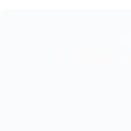
eS
O soluție av