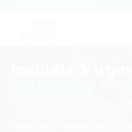
Skip
SMART MOBILE DATA ANYWHERE YOU GO
to
content
ACASĂ
DESTINAȚII
Insulele Virgin
eSIM Date Mob
Date mobile rapide, cu activare instantanee pe telefoane compatibile
eSIM. Cea mai bună soluție pentru 
Internet mobil în roaming la prețuri mici. 