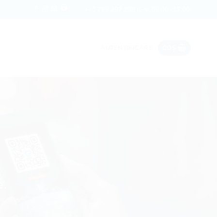
Date ieftine în roaming
Rapi
+40 759 207 208
(L-V: 09:00 -17:00)
AUTENTIFICARE
COȘ
e.