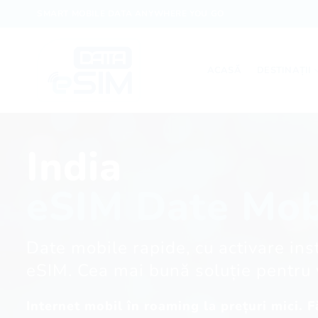
Skip
SMART MOBILE DATA ANYWHERE YOU GO
to
content
ACASĂ
DESTINAȚII
India
eSIM Date Mob
Date mobile rapide, cu activare instantanee pe telefoane compatibile
eSIM. Cea mai bună soluție pentru 
Internet mobil în roaming la prețuri mici. 