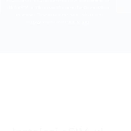
Faci economie cu un eSIM de date în Roaming. Iar
dacă eSIM-ul tău eșuează sau nu funcționează cu
telefonul, îți vom returna banii.
Vezi lista
dispozitivelor compatibile
aici
.