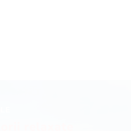
ILE
orii relaxate