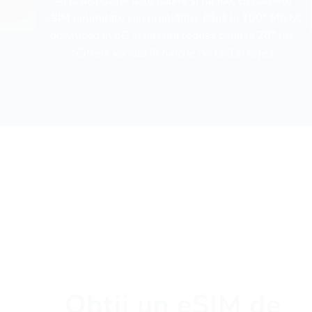
Ai la dispoziție date fiabile și rapide, cu pachete
eSIM nelimitate sau preplătite. Până la 100* Mbit/s
download în 5G și latență redusă până la 20* ms.
*
Cifrele variază în funcție de țară și rețea.
Obții un eSIM de