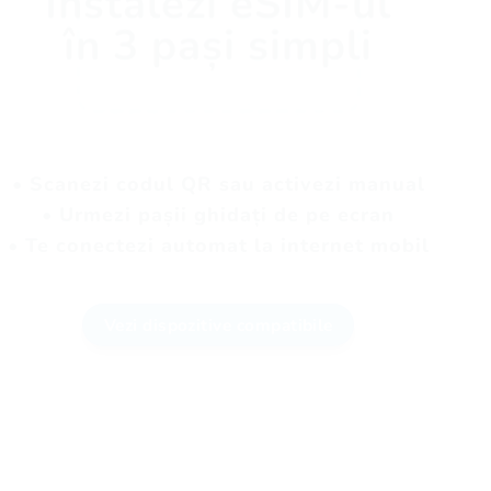
Instalezi eSIM-ul
în 3 pași simpli
• Scanezi codul QR sau activezi manual
• Urmezi pașii ghidați de pe ecran
• Te conectezi automat la internet mobil
Vezi dispozitive compatibile