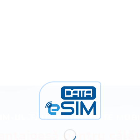
IM-UL TĂU PENTRU DATE MOB
antajoasă pentru călăt