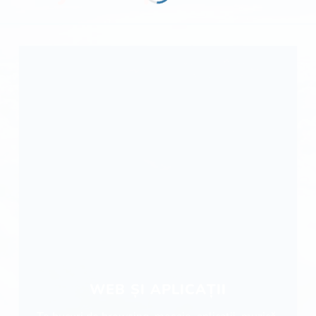
WEB ȘI APLICAȚII