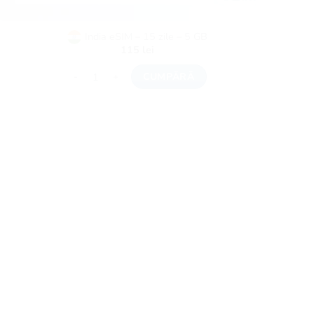
India eSIM – 15 zile – 5 GB
115
lei
Cantitate India eSIM - 15 zile - 5 GB
CUMPĂRĂ