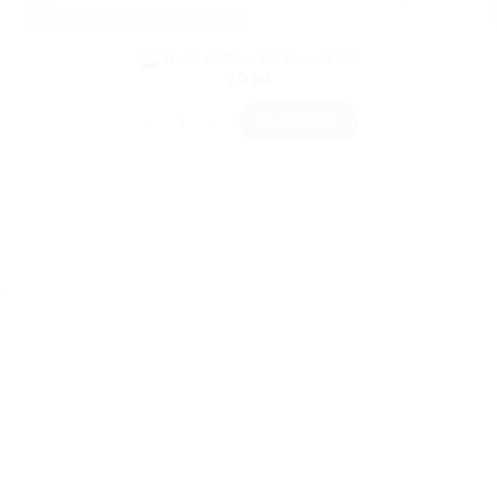
India eSIM – 10 zile – 3 GB
70
lei
Cantitate India eSIM - 10 zile - 3 GB
CUMPĂRĂ