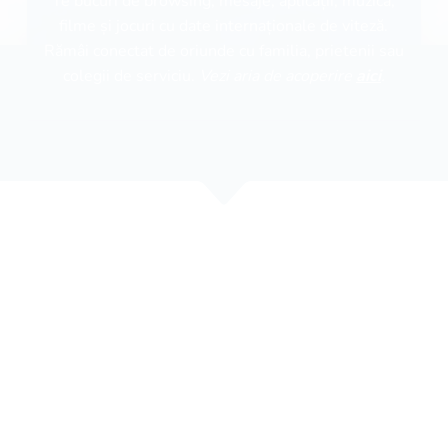
Te bucuri de browsing, mesaje, aplicații, muzică,
filme și jocuri cu date internaționale de viteză.
Rămâi conectat de oriunde cu familia, prietenii sau
colegii de serviciu.
Vezi aria de acoperire
aici
.