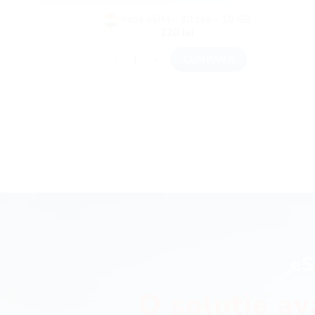
India eSIM – 30 zile – 10 GB
220
lei
Cantitate India eSIM - 30 zile - 10 GB
CUMPĂRĂ
eS
O soluție av