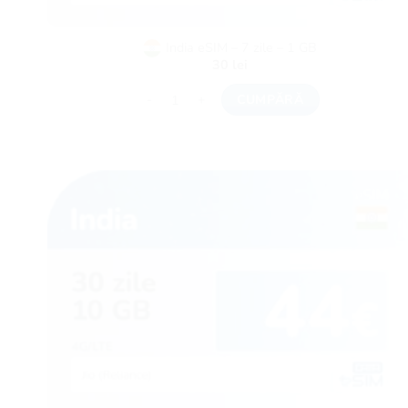
India eSIM – 7 zile – 1 GB
30
lei
Cantitate India eSIM - 7 zile - 1 GB
CUMPĂRĂ