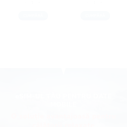
CUMPĂRĂ
CUMPĂRĂ
eSIM-UL TĂU PENTRU DATE
MOBILE
O soluție avantajoasă pentru
călătorii relaxate