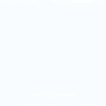
INTERNET RAPID
Ai la dispoziție date fiabile și rapide, cu pachete