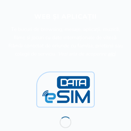
WEB ȘI APLICAȚII
Te bucuri de browsing, mesaje, aplicații, muzică,
filme și jocuri cu date internaționale de viteză.
Rămâi conectat de oriunde cu familia, prietenii sau
colegii de serviciu.
Vezi aria de acoperire
aici
.