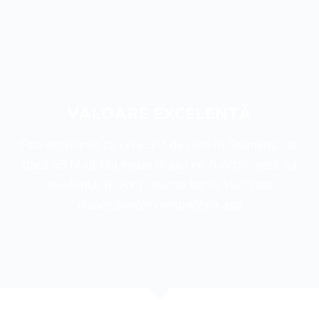
VALOARE EXCELENTĂ
Faci economie cu un eSIM de date în Roaming. Iar
dacă eSIM-ul tău eșuează sau nu funcționează cu
telefonul, îți vom returna banii.
Vezi lista
dispozitivelor compatibile
aici
.