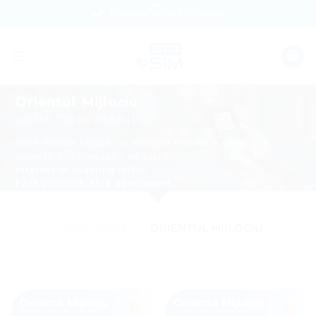
Skip
Internet mobil oriunde
to
content
Orientul Mijlociu
eSIM Date Mobile
Date mobile rapide, cu activare instant – soluția în
vacanțe sau deplasări de lucru.
Internet în roaming ieftin.
Fără contract, fără abonament.
PRIMA PAGINĂ
/
ORIENTUL MIJLOCIU