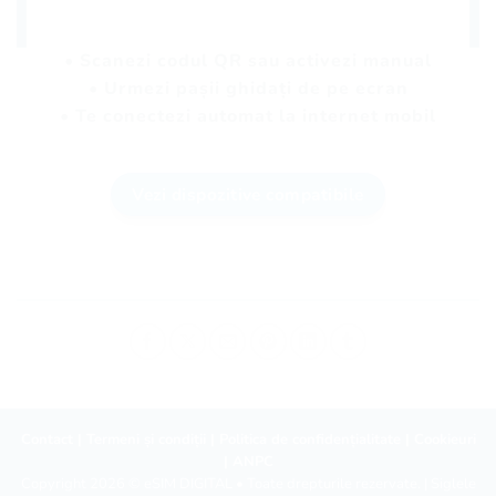
• Scanezi codul QR sau activezi manual
• Urmezi pașii ghidați de pe ecran
• Te conectezi automat la internet mobil
Vezi dispozitive compatibile
Contact
|
Termeni și condiții
|
Politica de confidențialitate
|
Cookieuri
|
ANPC
Copyright 2026 ©
eSIM DIGITAL
• Toate drepturile rezervate. | Siglele