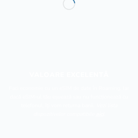
VALOARE EXCELENTĂ
Faci economie cu un eSIM de date în Roaming. Iar
dacă eSIM-ul tău eșuează sau nu funcționează cu
telefonul, îți vom returna banii.
Vezi lista
dispozitivelor compatibile
aici
.