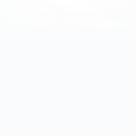
MOBILE
O soluție avantajoasă pentru
călătorii relaxate