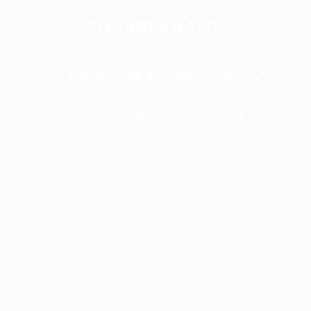
INTERNET RAPID
Ai la dispoziție date fiabile și rapide, cu pachete
eSIM nelimitate sau preplătite. Până la 100*
Mbit/s download în 5G și latență redusă până la
20* ms. *
Cifrele variază în funcție de țară și rețea.