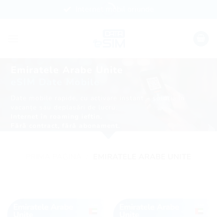
Skip
Internet mobil oriunde
to
content
Emiratele Arabe Unite
eSIM Date Mobile
Date mobile rapide, cu activare instant – soluția în
vacanțe sau deplasări de lucru.
Internet în roaming ieftin.
Fără contract, fără abonament.
PRIMA PAGINĂ
/
EMIRATELE ARABE UNITE