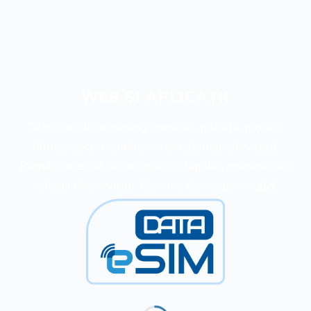
WEB ȘI APLICAȚII
Te bucuri de browsing, mesaje, aplicații, muzică,
filme și jocuri cu date internaționale de viteză.
Rămâi conectat de oriunde cu familia, prietenii sau
colegii de serviciu.
Vezi aria de acoperire
aici
.