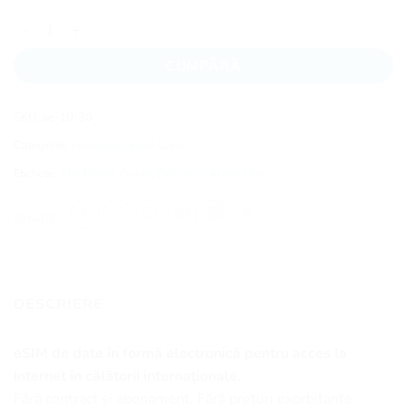
Cantitate Emiratele Arabe Unite eSIM - 30 zile - 10 GB
CUMPĂRĂ
SKU:
ae-10-30
Categorie:
Emiratele Arabe Unite
Etichete:
Abu Dhabi
,
Dubai
,
Emiratele Arabe Unite
SHARE:
DESCRIERE
eSIM de date în formă electronică pentru acces la
internet în călătorii internaționale.
Fără contract și abonament. Fără prețuri exorbitante