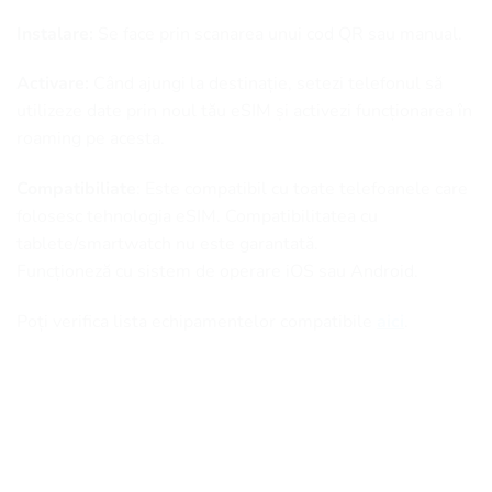
Instalare:
Se face prin scanarea unui cod QR sau manual.
Activare:
Când ajungi la destinație, setezi telefonul să
utilizeze date prin noul tău eSIM și activezi funcționarea în
roaming pe acesta.
Compatibiliate
: Este compatibil cu toate telefoanele care
folosesc tehnologia eSIM. Compatibilitatea cu
tablete/smartwatch nu este garantată.
Funcționeză cu sistem de operare iOS sau Android.
Poți verifica lista echipamentelor compatibile
aici
.