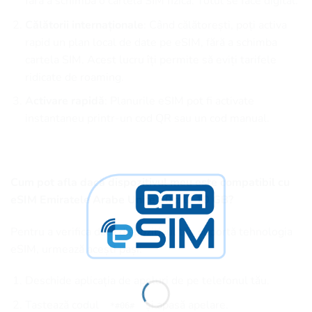
fără a schimba o cartelă SIM fizică. Totul se face digital.
Călătorii internaționale
: Când călătorești, poți activa
rapid un plan local de date pe eSIM, fără a schimba
cartela SIM. Acest lucru îți permite să eviți tarifele
ridicate de roaming.
Activare rapidă
: Planurile eSIM pot fi activate
instantaneu printr-un cod QR sau un cod manual.
Cum pot afla dacă dispozitivul meu este compatibil cu
eSIM Emiratele Arabe Unite 30 zile 10 GB?
Pentru a verifica dacă dispozitivul tău suportă tehnologia
eSIM, urmează acești pași:
Deschide aplicația de apeluri de pe telefonul tău.
Tastează codul
și apasă apelare.
*#06#