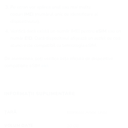
Pe ecran vor apărea unul sau mai multe
coduri
IMEI
(numărul unic de identificare al
dispozitivului).
Verifică dacă există un număr IMEI pentru
eSIM
sau un
număr
EID
. Dacă dispozitivul afișează un astfel de cod,
atunci este compatibil cu tehnologia eSIM.
De asemenea, poți verifica lista oficială de dispozitive
compatibile eSIM
aici.
INFORMAȚII SUPLIMENTARE
ȚARĂ
Emiratele Arabe Unite
VOLUM DATE
10 GB