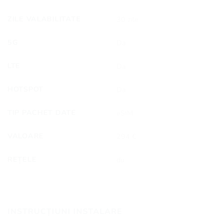
ZILE VALABILITATE
30 zile
5G
Da
LTE
Da
HOTSPOT
Da
TIP PACHET DATE
eSIM
VALOARE
294 €
REȚELE
du
INSTRUCȚIUNI INSTALARE