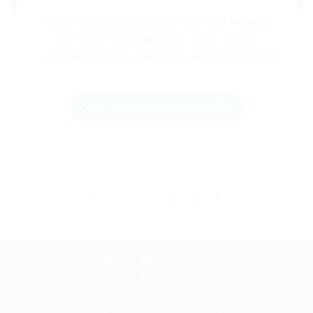
• Scanezi codul QR sau activezi manual
• Urmezi pașii ghidați de pe ecran
• Te conectezi automat la internet mobil
Vezi dispozitive compatibile
Contact
|
Termeni și condiții
|
Politica de confidențialitate
|
Cookieuri
|
ANPC
Copyright 2026 ©
eSIM DIGITAL
• Toate drepturile rezervate. | Siglele
operatorilor de telefonie și date, precum și alte mărci comerciale sunt