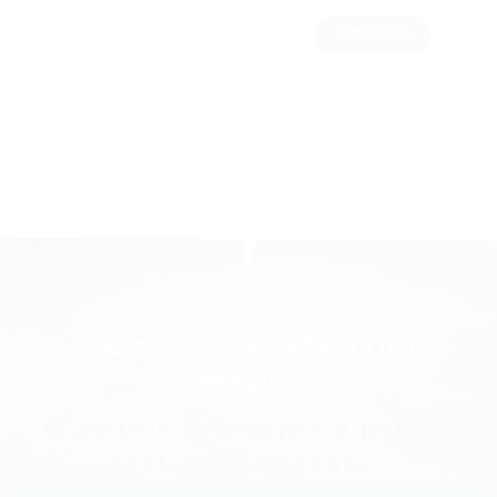
CUMPĂRĂ
eSIM-UL TĂU PENTRU DATE
MOBILE
O soluție avantajoasă pentru
călătorii relaxate