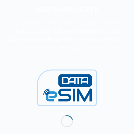
WEB ȘI APLICAȚII
Te bucuri de browsing, mesaje, aplicații, muzică,
filme și jocuri cu date internaționale de viteză.
Rămâi conectat de oriunde cu familia, prietenii sau
colegii de serviciu.
Vezi aria de acoperire
aici
.