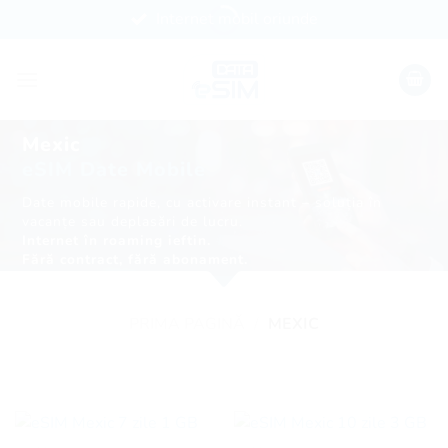
Skip
Internet mobil oriunde
to
content
Mexic
eSIM Date Mobile
Date mobile rapide, cu activare instant – soluția în
vacanțe sau deplasări de lucru.
Internet în roaming ieftin.
Fără contract, fără abonament.
PRIMA PAGINĂ
/
MEXIC