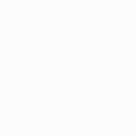
eSIM nelimitate sau preplătite. Până la 100*
Mbit/s download în 5G și latență redusă până la
20* ms. *
Cifrele variază în funcție de țară și rețea.