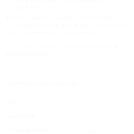
coduri
IMEI
(numărul unic de identificare al
dispozitivului).
Verifică dacă există un număr IMEI pentru
eSIM
sau un
număr
EID
. Dacă dispozitivul afișează un astfel de cod,
atunci este compatibil cu tehnologia eSIM.
De asemenea, poți verifica lista oficială de dispozitive
compatibile eSIM
aici.
INFORMAȚII SUPLIMENTARE
ȚARĂ
India
VOLUM DATE
5 GB
ZILE VALABILITATE
15 zile