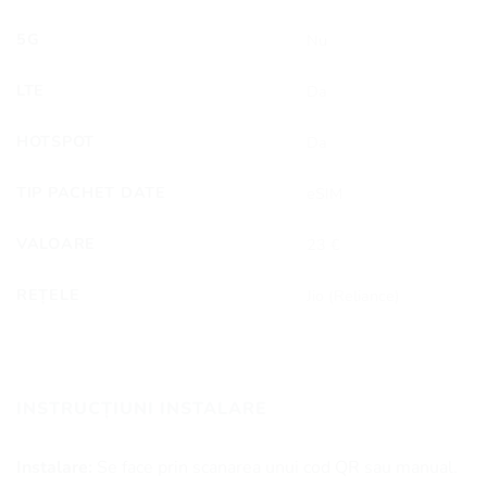
5G
Nu
LTE
Da
HOTSPOT
Da
TIP PACHET DATE
eSIM
VALOARE
23 €
REȚELE
Jio (Reliance)
INSTRUCȚIUNI INSTALARE
Instalare:
Se face prin scanarea unui cod QR sau manual.