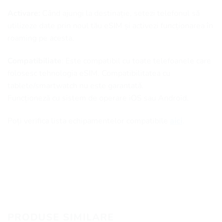
Activare:
Când ajungi la destinație, setezi telefonul să
utilizeze date prin noul tău eSIM și activezi funcționarea în
roaming pe acesta.
Compatibiliate
: Este compatibil cu toate telefoanele care
folosesc tehnologia eSIM. Compatibilitatea cu
tablete/smartwatch nu este garantată.
Funcționeză cu sistem de operare iOS sau Android.
Poți verifica lista echipamentelor compatibile
aici
.
PRODUSE SIMILARE