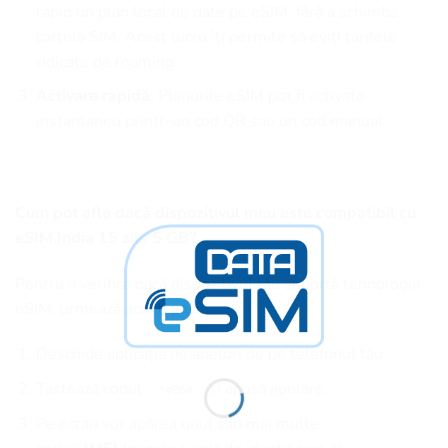
rapid un plan local de date pe eSIM, fără a schimba
cartela SIM. Acest lucru îți permite să eviți tarifele
ridicate de roaming.
Activare rapidă
: Planurile eSIM pot fi activate
instantaneu printr-un cod QR sau un cod manual.
Cum pot afla dacă dispozitivul meu este compatibil cu
eSIM India 15 zile 5 GB?
Pentru a verifica dacă dispozitivul tău suportă tehnologia
eSIM, urmează acești pași:
Deschide aplicația de apeluri de pe telefonul tău.
Tastează codul
și apasă apelare.
*#06#
Pe ecran vor apărea unul sau mai multe