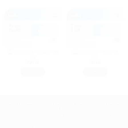
India eSIM – 30 zile – 10
India eSIM – 7 zile – 1
GB
GB
220
lei
30
lei
CUMPĂRĂ
CUMPĂRĂ
Contact
|
Termeni și condiții
|
Politica de confidențialitate
|
Cookieuri
|
ANPC
Copyright 2026 ©
eSIM DIGITAL
• Toate drepturile rezervate. | Siglele
operatorilor de telefonie și date, precum și alte mărci comerciale sunt
proprietatea deținătorilor respectivi.