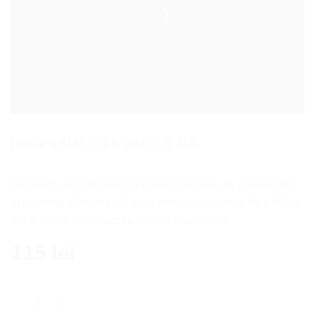
India eSIM – 15 zile – 5 GB
Cumpără un eSIM India și reduci costurile de comunicaţii
in roaming. Conectează-te la internet cu viteze de până la
4G și rămâi in contact cu familia și prietenii.
115
lei
Cantitate India eSIM - 15 zile - 5 GB