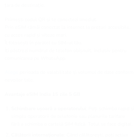
țara de destinație.
Primești codul QR și te conectezi imediat.
Prin eSIM rămâi conectat la internet la prețuri accesibile,
cu acces rapid și viteze mari.
Îl folosești în paralel cu SIM-ul tău.
Îți păstrezi numărul de telefon obișnuit, inclusiv pentru
comunicarea pe WhatsApp.
Alege
perioada de valabilitate și volumul de date conform
nevoilor tale.
Avantaje eSIM India 15 zile 5 GB
Schimbare ușoară a operatorului
: Poți schimba rapid și
simplu operatorii de telefonie sau planurile tarifare
fără a schimba o cartelă SIM fizică. Totul se face digital.
Călătorii internaționale
: Când călătorești, poți activa