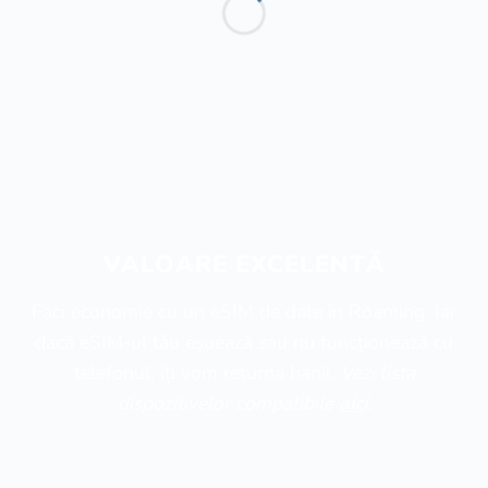
VALOARE EXCELENTĂ
Faci economie cu un eSIM de date în Roaming. Iar
dacă eSIM-ul tău eșuează sau nu funcționează cu
telefonul, îți vom returna banii.
Vezi lista
dispozitivelor compatibile
aici
.