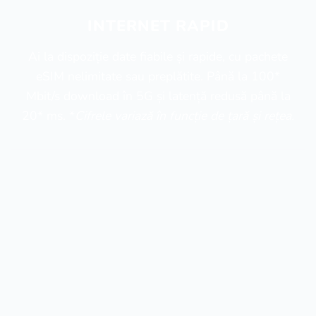
INTERNET RAPID
Ai la dispoziție date fiabile și rapide, cu pachete
eSIM nelimitate sau preplătite. Până la 100*
Mbit/s download în 5G și latență redusă până la
20* ms. *
Cifrele variază în funcție de țară și rețea.