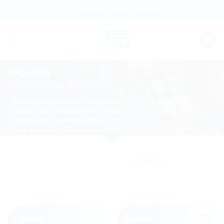
Skip
Internet mobil oriunde
to
content
Uganda
eSIM Date Mobile
Date mobile rapide, cu activare instant – soluția în
vacanțe sau deplasări de lucru.
Internet în roaming ieftin.
Fără contract, fără abonament.
PRIMA PAGINĂ
/
UGANDA