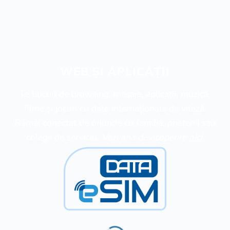
WEB ȘI APLICAȚII
Te bucuri de browsing, mesaje, aplicații, muzică,
filme și jocuri cu date internaționale de viteză.
Rămâi conectat de oriunde cu familia, prietenii sau
colegii de serviciu.
Vezi aria de acoperire
aici
.