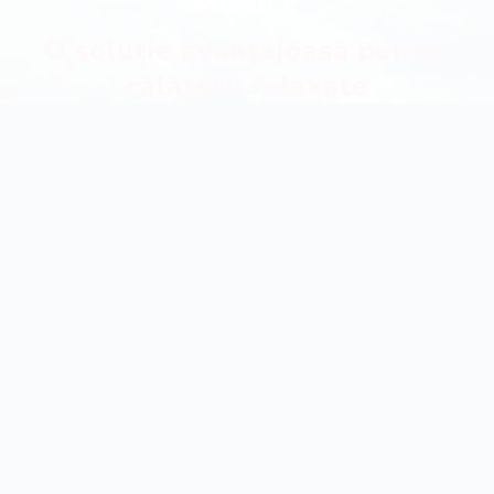
MOBILE
O soluție avantajoasă pentru
călătorii relaxate