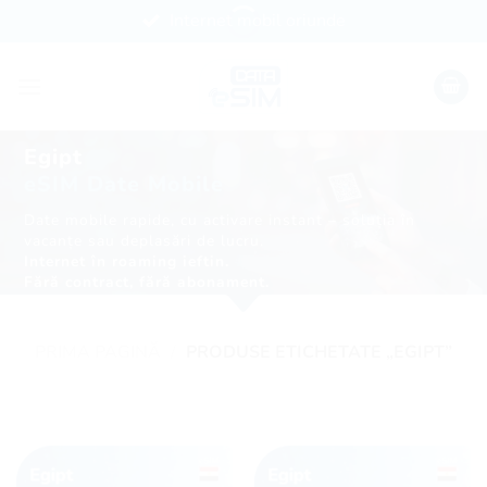
Skip
Internet mobil oriunde
to
content
Egipt
eSIM Date Mobile
Date mobile rapide, cu activare instant – soluția în
vacanțe sau deplasări de lucru.
Internet în roaming ieftin.
Fără contract, fără abonament.
PRIMA PAGINĂ
/
PRODUSE ETICHETATE „EGIPT”