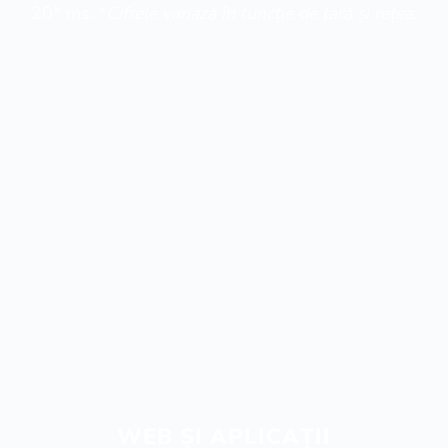
20* ms. *
Cifrele variază în funcție de țară și rețea.
WEB ȘI APLICAȚII