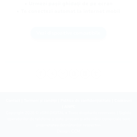
• Urmezi pașii ghidați de pe ecran
• Te conectezi automat la internet mobil
Vezi dispozitive compatibile
Contact
|
Termeni și condiții
|
Politica de confidențialitate
|
Cookieuri
|
ANPC
Copyright 2026 ©
eSIM DIGITAL
• Toate drepturile rezervate. | Siglele
operatorilor de telefonie și date, precum și alte mărci comerciale sunt
proprietatea deținătorilor respectivi.
Design:
CCM