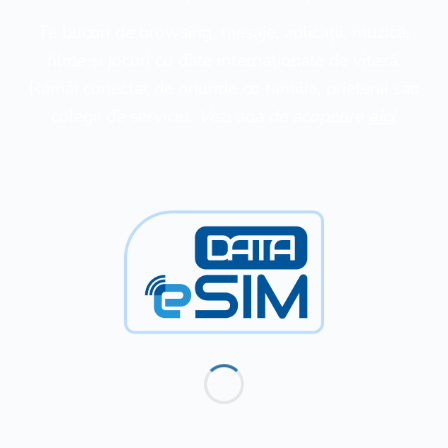
Te bucuri de browsing, mesaje, aplicații, muzică,
filme și jocuri cu date internaționale de viteză.
Rămâi conectat de oriunde cu familia, prietenii sau
colegii de serviciu.
Vezi aria de acoperire
aici
.