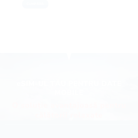
CUMPĂRĂ
eSIM-UL TĂU PENTRU DATE
MOBILE
O soluție avantajoasă pentru
călătorii relaxate