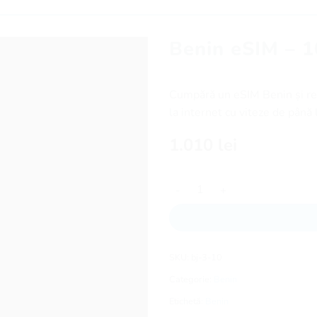
Benin eSIM – 1
Cumpără un eSIM Benin și red
la internet cu viteze de până l
1.010
lei
Cantitate Benin eSIM - 10 zile
SKU:
bj-3-10
Categorie:
Benin
Etichetă:
Benin