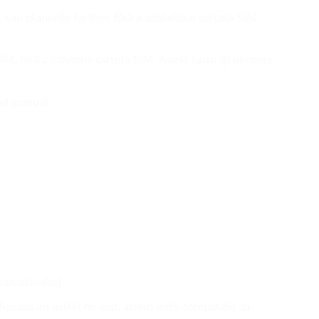
e sau planurile tarifare fără a schimba o cartelă SIM
SIM, fără a schimba cartela SIM. Acest lucru îți permite
cod manual.
spozitivului).
afișează un astfel de cod, atunci este compatibil cu