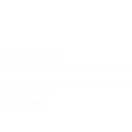
anarea unui cod QR sau manual.
stinație, setezi telefonul să utilizeze date prin noul tău eSIM 
patibil cu toate telefoanele care folosesc tehnologia eSIM. Co
 operare iOS sau Android.
amentelor compatibile
aici
.