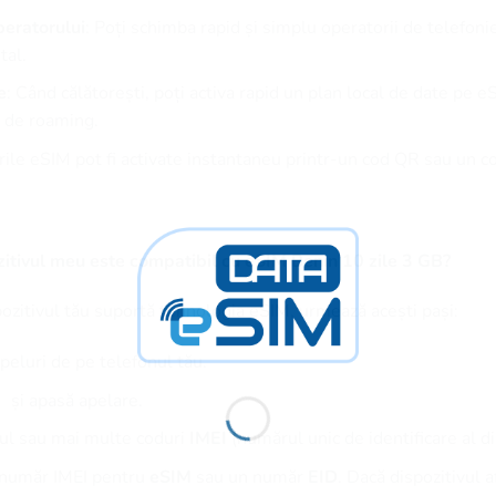
eratorului
: Poți schimba rapid și simplu operatorii de telefoni
tal.
e
: Când călătorești, poți activa rapid un plan local de date pe e
te de roaming.
urile eSIM pot fi activate instantaneu printr-un cod QR sau un 
itivul meu este compatibil cu eSIM Benin 10 zile 3 GB?
pozitivul tău suportă tehnologia eSIM, urmează acești pași:
peluri de pe telefonul tău.
și apasă apelare.
nul sau mai multe coduri
IMEI
(numărul unic de identificare al di
n număr IMEI pentru
eSIM
sau un număr
EID
. Dacă dispozitivul 