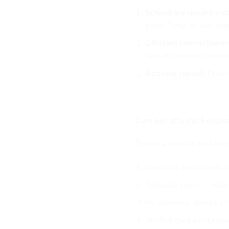
Schimbare ușoară a op
fizică. Totul se face digi
Călătorii internațional
să eviți tarifele ridica
Activare rapidă
: Plan
Cum pot afla dacă dispoz
Pentru a verifica dacă dis
Deschide aplicația de a
Tastează codul
*#06#
Pe ecran vor apărea u
Verifică dacă există u