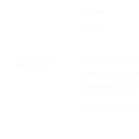
VALOARE
REȚELE
Instalare:
Se face prin sc
INSTRUCȚIUNI
INSTALARE
Activare:
Când ajungi la de
Compatibiliate
: Este com
Funcționeză cu sistem de
Poți verifica lista echip