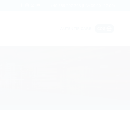
Date ieftine în roaming
Rapi
+40 759 207 208
(L-V: 09:00 -17:00)
AUTENTIFICARE
COȘ