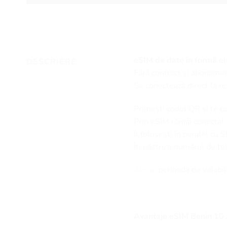
eSIM de date în formă ele
DESCRIERE
Fără contract și abonamen
Se conectează direct la re
Primești codul QR și te c
Prin eSIM rămâi conectat la
Îl folosești în paralel cu 
Îți păstrezi numărul de t
Alege
perioada de valabil
Avantaje eSIM Benin 10 