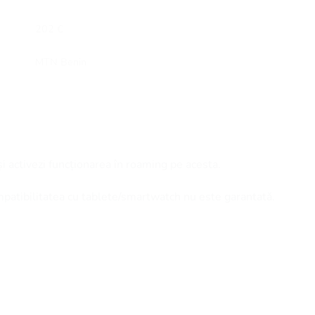
202 €
MTN Benin
și activezi funcționarea în roaming pe acesta.
mpatibilitatea cu tablete/smartwatch nu este garantată.