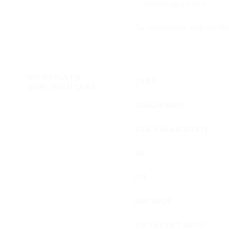
tehnologia eSIM.
De asemenea, poți verifica
INFORMAȚII
ȚARĂ
SUPLIMENTARE
VOLUM DATE
ZILE VALABILITATE
5G
LTE
HOTSPOT
TIP PACHET DATE