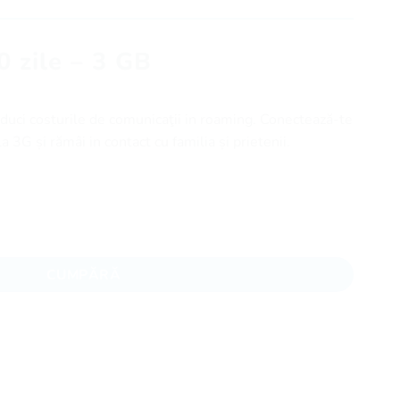
0 zile – 3 GB
uci costurile de comunicaţii in roaming. Conectează-te
a 3G și rămâi in contact cu familia și prietenii.
 - 3 GB
CUMPĂRĂ