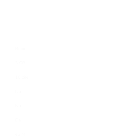
Benin
3 GB
10 zile
Nu
Nu
Da
eSIM