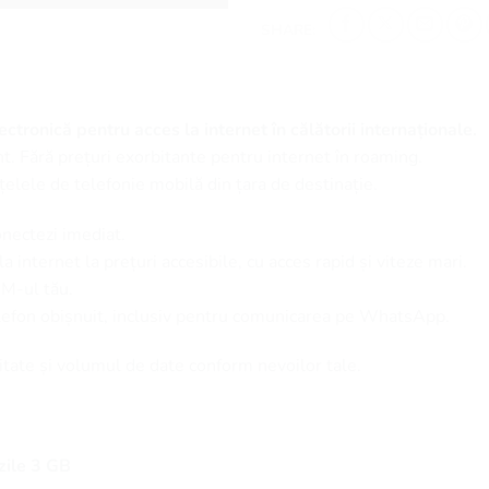
SHARE:
ctronică pentru acces la internet în călătorii internaționale.
t. Fără prețuri exorbitante pentru internet în roaming.
țelele de telefonie mobilă din țara de destinație.
onectezi imediat.
 internet la prețuri accesibile, cu acces rapid și viteze mari.
SIM-ul tău.
elefon obișnuit, inclusiv pentru comunicarea pe WhatsApp.
itate și volumul de date conform nevoilor tale.
zile 3 GB