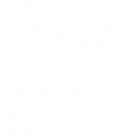
Pe ecran vor apărea unul sau mai multe
coduri
IMEI
(numărul unic de identificare al
dispozitivului).
Verifică dacă există un număr IMEI pentru
eSIM
sau un
număr
EID
. Dacă dispozitivul afișează un astfel de cod,
atunci este compatibil cu tehnologia eSIM.
De asemenea, poți verifica lista oficială de dispozitive
compatibile eSIM
aici.
INFORMAȚII SUPLIMENTARE
ȚARĂ
Bhutan
VOLUM DATE
10 GB