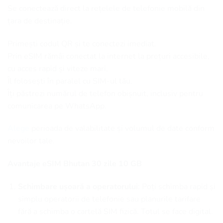
Se conectează direct la rețelele de telefonie mobilă din
țara de destinație.
Primești codul QR și te conectezi imediat.
Prin eSIM rămâi conectat la internet la prețuri accesibile,
cu acces rapid și viteze mari.
Îl folosești în paralel cu SIM-ul tău.
Îți păstrezi numărul de telefon obișnuit, inclusiv pentru
comunicarea pe WhatsApp.
Alege
perioada de valabilitate și volumul de date conform
nevoilor tale.
Avantaje eSIM Bhutan 30 zile 10 GB
Schimbare ușoară a operatorului
: Poți schimba rapid și
simplu operatorii de telefonie sau planurile tarifare
fără a schimba o cartelă SIM fizică. Totul se face digital.