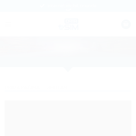
Skip
Internet mobil oriunde
to
content
PRIMA PAGINĂ
/
BHUTAN