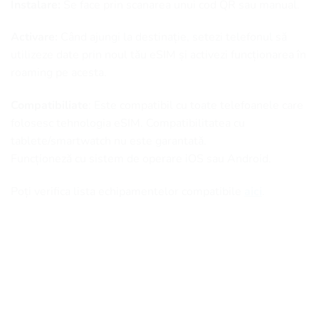
Instalare:
Se face prin scanarea unui cod QR sau manual.
Activare:
Când ajungi la destinație, setezi telefonul să
utilizeze date prin noul tău eSIM și activezi funcționarea în
roaming pe acesta.
Compatibiliate
: Este compatibil cu toate telefoanele care
folosesc tehnologia eSIM. Compatibilitatea cu
tablete/smartwatch nu este garantată.
Funcționeză cu sistem de operare iOS sau Android.
Poți verifica lista echipamentelor compatibile
aici
.