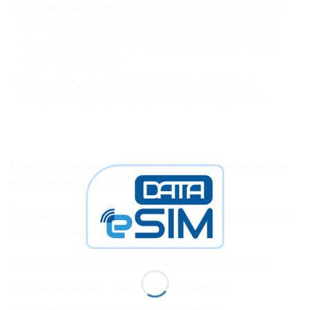
Călătorii internaționale
: Când călătorești, poți activa
rapid un plan local de date pe eSIM, fără a schimba
cartela SIM. Acest lucru îți permite să eviți tarifele
ridicate de roaming.
Activare rapidă
: Planurile eSIM pot fi activate
instantaneu printr-un cod QR sau un cod manual.
Cum pot afla dacă dispozitivul meu este compatibil cu
eSIM Bhutan 30 zile 10 GB?
Pentru a verifica dacă dispozitivul tău suportă tehnologia
eSIM, urmează acești pași:
Deschide aplicația de apeluri de pe telefonul tău.
Tastează codul
și apasă apelare.
*#06#