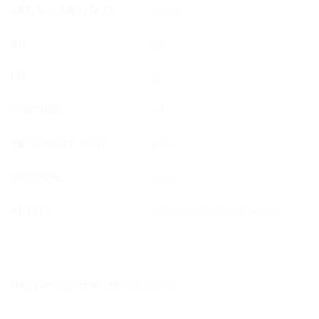
ZILE VALABILITATE
30 zile
5G
Da
LTE
Da
HOTSPOT
Da
TIP PACHET DATE
eSIM
VALOARE
209 €
REȚELE
B-Mobile (Bhutan Telecom)
INSTRUCȚIUNI INSTALARE