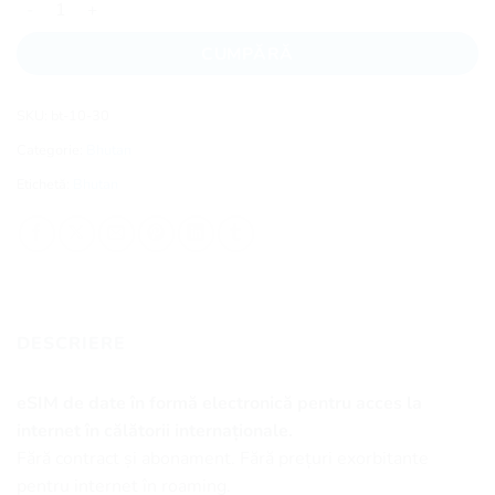
CUMPĂRĂ
SKU:
bt-10-30
Categorie:
Bhutan
Etichetă:
Bhutan
DESCRIERE
eSIM de date în formă electronică pentru acces la
internet în călătorii internaționale.
Fără contract și abonament. Fără prețuri exorbitante
pentru internet în roaming.