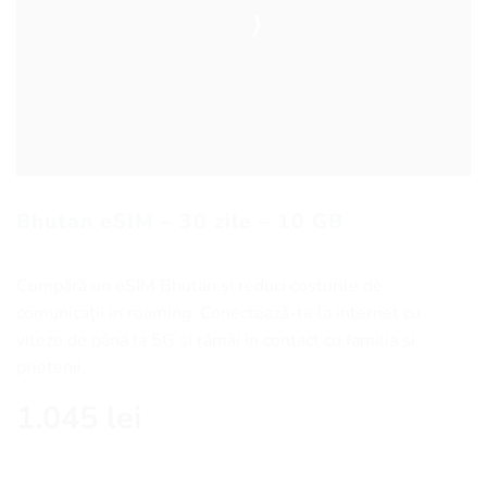
Bhutan eSIM – 30 zile – 10 GB
Cumpără un eSIM Bhutan și reduci costurile de
comunicaţii in roaming. Conectează-te la internet cu
viteze de până la 5G și rămâi in contact cu familia și
prietenii.
1.045
lei
Cantitate Bhutan eSIM - 30 zile - 10 GB