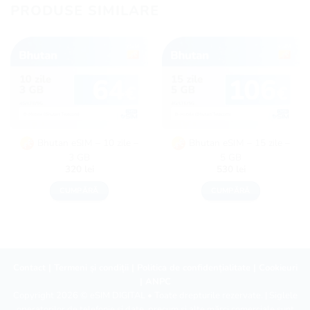
PRODUSE SIMILARE
Bhutan eSIM – 10 zile –
Bhutan eSIM – 15 zile –
3 GB
5 GB
320
lei
530
lei
CUMPĂRĂ
CUMPĂRĂ
Contact
|
Termeni și condiții
|
Politica de confidențialitate
|
Cookieuri
|
ANPC
Copyright 2026 ©
eSIM DIGITAL
• Toate drepturile rezervate. | Siglele
operatorilor de telefonie și date, precum și alte mărci comerciale sunt