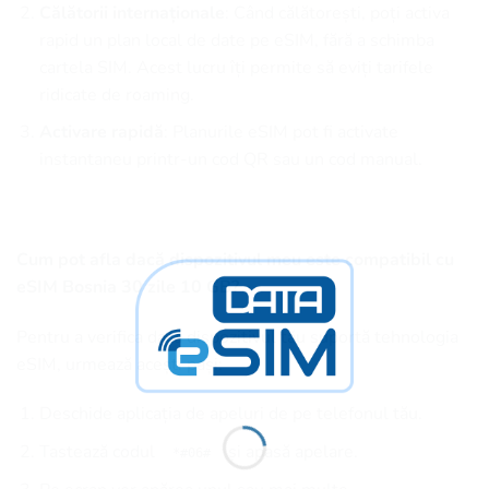
Călătorii internaționale
: Când călătorești, poți activa
rapid un plan local de date pe eSIM, fără a schimba
cartela SIM. Acest lucru îți permite să eviți tarifele
ridicate de roaming.
Activare rapidă
: Planurile eSIM pot fi activate
instantaneu printr-un cod QR sau un cod manual.
Cum pot afla dacă dispozitivul meu este compatibil cu
eSIM Bosnia 30 zile 10 GB?
Pentru a verifica dacă dispozitivul tău suportă tehnologia
eSIM, urmează acești pași:
Deschide aplicația de apeluri de pe telefonul tău.
Tastează codul
și apasă apelare.
*#06#