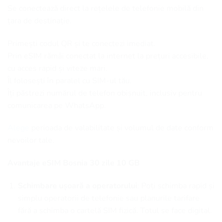
Se conectează direct la rețelele de telefonie mobilă din
țara de destinație.
Primești codul QR și te conectezi imediat.
Prin eSIM rămâi conectat la internet la prețuri accesibile,
cu acces rapid și viteze mari.
Îl folosești în paralel cu SIM-ul tău.
Îți păstrezi numărul de telefon obișnuit, inclusiv pentru
comunicarea pe WhatsApp.
Alege
perioada de valabilitate și volumul de date conform
nevoilor tale.
Avantaje eSIM Bosnia 30 zile 10 GB
Schimbare ușoară a operatorului
: Poți schimba rapid și
simplu operatorii de telefonie sau planurile tarifare
fără a schimba o cartelă SIM fizică. Totul se face digital.