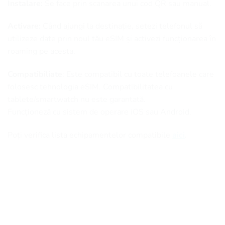
Instalare:
Se face prin scanarea unui cod QR sau manual.
Activare:
Când ajungi la destinație, setezi telefonul să
utilizeze date prin noul tău eSIM și activezi funcționarea în
roaming pe acesta.
Compatibiliate
: Este compatibil cu toate telefoanele care
folosesc tehnologia eSIM. Compatibilitatea cu
tablete/smartwatch nu este garantată.
Funcționeză cu sistem de operare iOS sau Android.
Poți verifica lista echipamentelor compatibile
aici
.