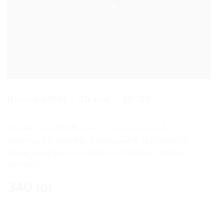
Bosnia eSIM – 30 zile – 10 GB
Cumpără un eSIM Bosnia și reduci costurile de
comunicaţii in roaming. Conectează-te la internet cu
viteze de până la 4G și rămâi in contact cu familia și
prietenii.
340
lei
Cantitate Bosnia eSIM - 30 zile - 10 GB