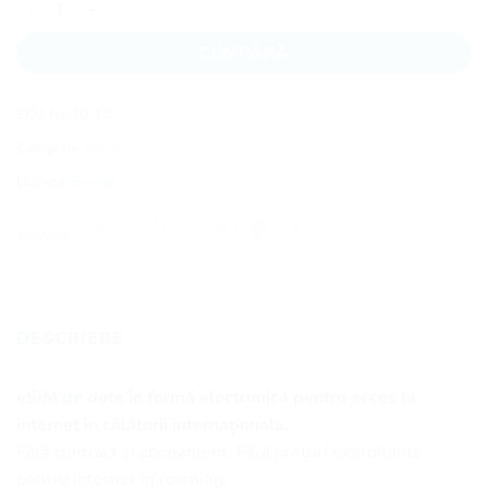
CUMPĂRĂ
SKU:
ba-10-30
Categorie:
Bosnia
Etichetă:
Bosnia
SHARE:
DESCRIERE
eSIM de date în formă electronică pentru acces la
internet în călătorii internaționale.
Fără contract și abonament. Fără prețuri exorbitante
pentru internet în roaming.