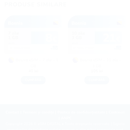
PRODUSE SIMILARE
Bosnia eSIM – 7 zile – 1
Bosnia eSIM – 10 zile –
GB
3 GB
40
lei
105
lei
CUMPĂRĂ
CUMPĂRĂ
Contact
|
Termeni și condiții
|
Politica de confidențialitate
|
Cookieuri
|
ANPC
Copyright 2026 ©
eSIM DIGITAL
• Toate drepturile rezervate. | Siglele
operatorilor de telefonie și date, precum și alte mărci comerciale sunt