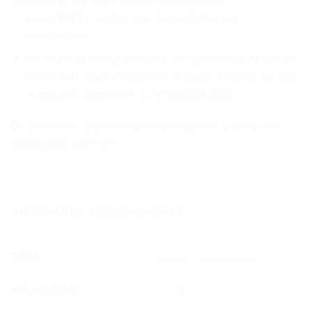
Pe ecran vor apărea unul sau mai multe
coduri
IMEI
(numărul unic de identificare al
dispozitivului).
Verifică dacă există un număr IMEI pentru
eSIM
sau un
număr
EID
. Dacă dispozitivul afișează un astfel de cod,
atunci este compatibil cu tehnologia eSIM.
De asemenea, poți verifica lista oficială de dispozitive
compatibile eSIM
aici.
INFORMAȚII SUPLIMENTARE
ȚARĂ
Bosnia și Herțegovina
VOLUM DATE
10 GB