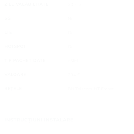
ZILE VALABILITATE
30 zile
5G
Nu
LTE
Da
HOTSPOT
Da
TIP PACHET DATE
eSIM
VALOARE
294 €
REȚELE
BH Telecom, HT Eronet
INSTRUCȚIUNI INSTALARE