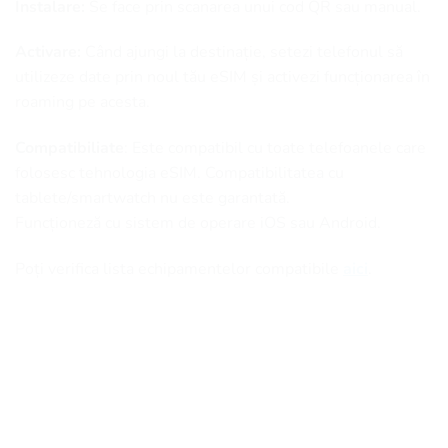
Instalare:
Se face prin scanarea unui cod QR sau manual.
Activare:
Când ajungi la destinație, setezi telefonul să
utilizeze date prin noul tău eSIM și activezi funcționarea în
roaming pe acesta.
Compatibiliate
: Este compatibil cu toate telefoanele care
folosesc tehnologia eSIM. Compatibilitatea cu
tablete/smartwatch nu este garantată.
Funcționeză cu sistem de operare iOS sau Android.
Poți verifica lista echipamentelor compatibile
aici
.