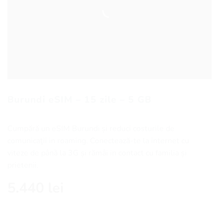
Burundi eSIM – 15 zile – 5 GB
Cumpără un eSIM Burundi și reduci costurile de
comunicaţii in roaming. Conectează-te la internet cu
viteze de până la 3G și rămâi in contact cu familia și
prietenii.
5.440
lei
Cantitate Burundi eSIM - 15 zile - 5 GB