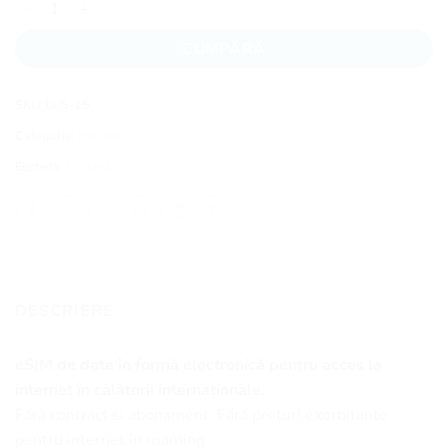
CUMPĂRĂ
SKU:
bi-5-15
Categorie:
Burundi
Etichetă:
Burundi
DESCRIERE
eSIM de date în formă electronică pentru acces la
internet în călătorii internaționale.
Fără contract și abonament. Fără prețuri exorbitante
pentru internet în roaming.