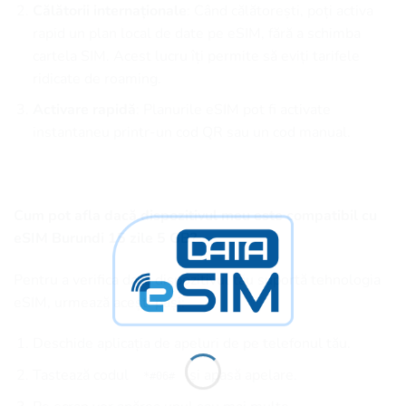
Călătorii internaționale
: Când călătorești, poți activa
rapid un plan local de date pe eSIM, fără a schimba
cartela SIM. Acest lucru îți permite să eviți tarifele
ridicate de roaming.
Activare rapidă
: Planurile eSIM pot fi activate
instantaneu printr-un cod QR sau un cod manual.
Cum pot afla dacă dispozitivul meu este compatibil cu
eSIM Burundi 15 zile 5 GB?
Pentru a verifica dacă dispozitivul tău suportă tehnologia
eSIM, urmează acești pași:
Deschide aplicația de apeluri de pe telefonul tău.
Tastează codul
și apasă apelare.
*#06#