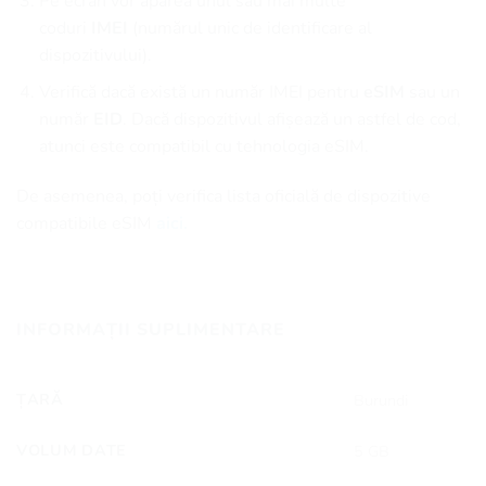
Pe ecran vor apărea unul sau mai multe
coduri
IMEI
(numărul unic de identificare al
dispozitivului).
Verifică dacă există un număr IMEI pentru
eSIM
sau un
număr
EID
. Dacă dispozitivul afișează un astfel de cod,
atunci este compatibil cu tehnologia eSIM.
De asemenea, poți verifica lista oficială de dispozitive
compatibile eSIM
aici.
INFORMAȚII SUPLIMENTARE
ȚARĂ
Burundi
VOLUM DATE
5 GB