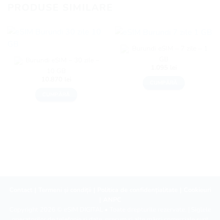
PRODUSE SIMILARE
Burundi eSIM – 7 zile – 1
GB
Burundi eSIM – 30 zile –
1.095
lei
10 GB
10.870
lei
CUMPĂRĂ
CUMPĂRĂ
Contact
|
Termeni și condiții
|
Politica de confidențialitate
|
Cookieuri
|
ANPC
Copyright 2026 ©
eSIM DIGITAL
• Toate drepturile rezervate. | Siglele
operatorilor de telefonie și date, precum și alte mărci comerciale sunt