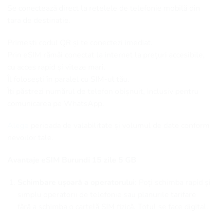
Se conectează direct la rețelele de telefonie mobilă din
țara de destinație.
Primești codul QR și te conectezi imediat.
Prin eSIM rămâi conectat la internet la prețuri accesibile,
cu acces rapid și viteze mari.
Îl folosești în paralel cu SIM-ul tău.
Îți păstrezi numărul de telefon obișnuit, inclusiv pentru
comunicarea pe WhatsApp.
Alege
perioada de valabilitate și volumul de date conform
nevoilor tale.
Avantaje eSIM Burundi 15 zile 5 GB
Schimbare ușoară a operatorului
: Poți schimba rapid și
simplu operatorii de telefonie sau planurile tarifare
fără a schimba o cartelă SIM fizică. Totul se face digital.