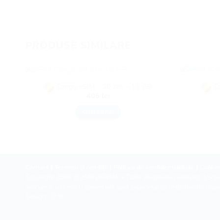
PRODUSE SIMILARE
Congo eSIM – 30 zile – 10 GB
C
405
lei
CUMPĂRĂ
Contact
|
Termeni și condiții
|
Politica de confidențialitate
|
Cookie
Copyright 2026 ©
eSIM DIGITAL
• Toate drepturile rezervate. | Sigle
precum și alte mărci comerciale sunt proprietatea deținătorilor respe
Design:
CCM