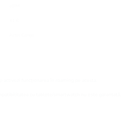
eSIM
41 €
Airtel Congo
și activezi funcționarea în roaming pe acesta.
mpatibilitatea cu tablete/smartwatch nu este garantată.