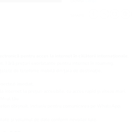
Etichetă:
Congo
SHARE:
ctronică pentru acces la internet în călătorii internaționale.
t. Fără prețuri exorbitante pentru internet în roaming.
țelele de telefonie mobilă din țara de destinație.
onectezi imediat.
 internet la prețuri accesibile, cu acces rapid și viteze mari.
SIM-ul tău.
elefon obișnuit, inclusiv pentru comunicarea pe WhatsApp.
itate și volumul de date conform nevoilor tale.