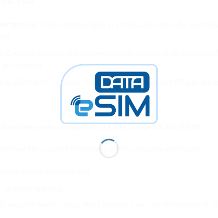
zile 5 GB
eratorului
: Poți schimba rapid și simplu operatorii de telefoni
tal.
e
: Când călătorești, poți activa rapid un plan local de date pe e
te de roaming.
urile eSIM pot fi activate instantaneu printr-un cod QR sau un 
itivul meu este compatibil cu eSIM Congo 15 zile 5 GB?
pozitivul tău suportă tehnologia eSIM, urmează acești pași:
peluri de pe telefonul tău.
și apasă apelare.
nul sau mai multe coduri
IMEI
(numărul unic de identificare al di