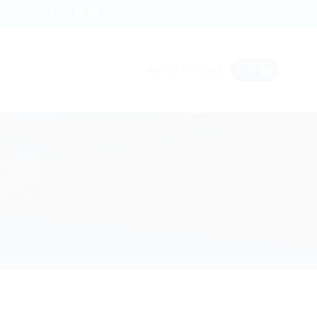
Date ieftine în roaming
Rapi
+40 759 207 208
(L-V: 09:00 -17:00)
AUTENTIFICARE
COȘ