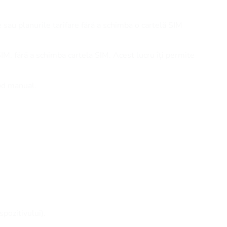
e sau planurile tarifare fără a schimba o cartelă SIM
SIM, fără a schimba cartela SIM. Acest lucru îți permite
cod manual.
spozitivului).