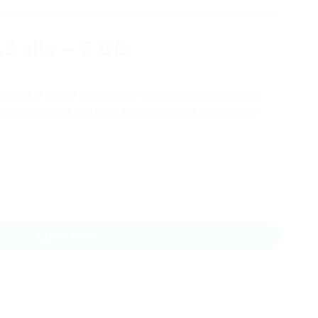
5 zile – 5 GB
ngo și reduci costurile de comunicaţii in roaming.
iteze de până la 4G și rămâi in contact cu familia și
 - 5 GB
CUMPĂRĂ