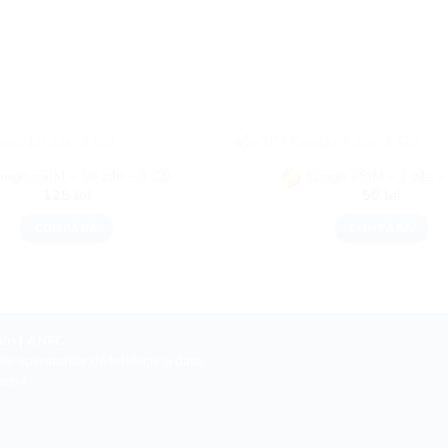
ongo eSIM – 10 zile – 3 GB
Congo eSIM – 7 zile 
125
lei
50
lei
CUMPĂRĂ
CUMPĂRĂ
uri
|
ANPC
le operatorilor de telefonie și date,
ctivi.