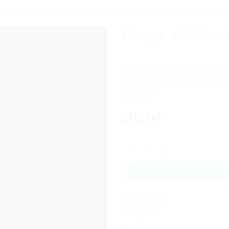
Congo eSIM – 1
Cumpără un eSIM Republica Co
Conectează-te la internet cu v
prietenii.
205
lei
Cantitate Congo eSIM - 15 zile
SKU:
cg-5-15
Categorie:
Congo