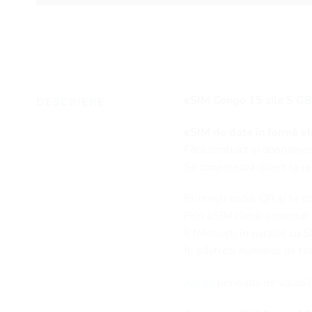
eSIM Congo 15 zile 5 GB
DESCRIERE
eSIM de date în formă ele
Fără contract și abonamen
Se conectează direct la re
Primești codul QR și te c
Prin eSIM rămâi conectat la
Îl folosești în paralel cu 
Îți păstrezi numărul de t
Alege
perioada de valabil