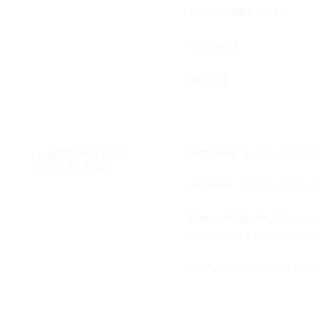
TIP PACHET DATE
VALOARE
REȚELE
Instalare:
Se face prin sc
INSTRUCȚIUNI
INSTALARE
Activare:
Când ajungi la de
Compatibiliate
: Este com
Funcționeză cu sistem de
Poți verifica lista echip