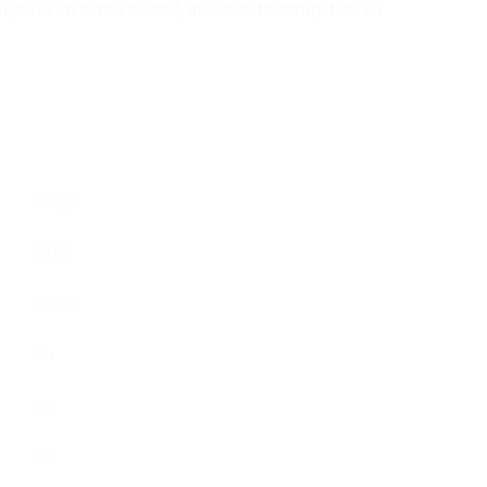
afișează un astfel de cod, atunci este compatibil cu
Congo
5 GB
15 zile
Nu
Da
Da