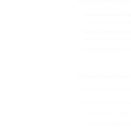
Avantaje eSIM Congo 15 
Schimbare ușoară a op
fizică. Totul se face digi
Călătorii internațional
să eviți tarifele ridica
Activare rapidă
: Plan
Cum pot afla dacă dispoz
Pentru a verifica dacă dis
Deschide aplicația de a
Tastează codul
*#06#
Pe ecran vor apărea u