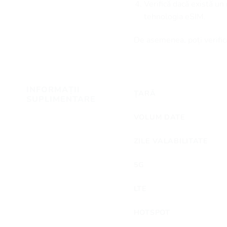
Verifică dacă există u
tehnologia eSIM.
De asemenea, poți verifica
INFORMAȚII
ȚARĂ
SUPLIMENTARE
VOLUM DATE
ZILE VALABILITATE
5G
LTE
HOTSPOT