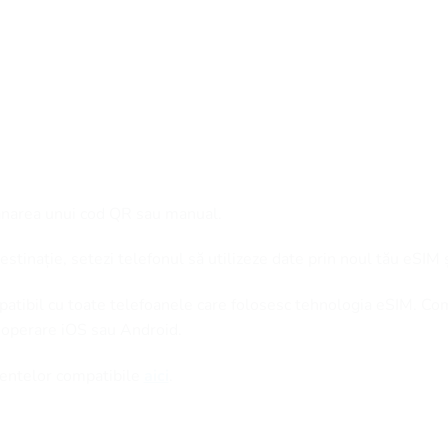
anarea unui cod QR sau manual.
stinație, setezi telefonul să utilizeze date prin noul tău eSIM 
patibil cu toate telefoanele care folosesc tehnologia eSIM. Co
 operare iOS sau Android.
amentelor compatibile
aici
.