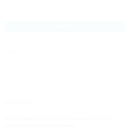
Cantitate Republica Coreea (Coreea de Sud) eSIM - 30 zile - 10
CUMPĂRĂ
SKU:
kr-10-30
Categorie:
Republica Coreea (Coreea de Sud)
Etichetă:
Republica Coreea (Coreea de Sud)
DESCRIERE
eSIM de date în formă electronică pentru acces la
internet în călătorii internaționale.