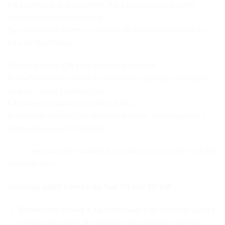
Fără contract și abonament. Fără prețuri exorbitante
pentru internet în roaming.
Se conectează direct la rețelele de telefonie mobilă din
țara de destinație.
Primești codul QR și te conectezi imediat.
Prin eSIM rămâi conectat la internet la prețuri accesibile,
cu acces rapid și viteze mari.
Îl folosești în paralel cu SIM-ul tău.
Îți păstrezi numărul de telefon obișnuit, inclusiv pentru
comunicarea pe WhatsApp.
Alege
perioada de valabilitate și volumul de date conform
nevoilor tale.
Avantaje eSIM Coreea de Sud 30 zile 10 GB
Schimbare ușoară a operatorului
: Poți schimba rapid și
simplu operatorii de telefonie sau planurile tarifare