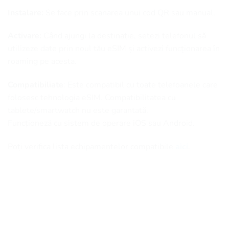
Instalare:
Se face prin scanarea unui cod QR sau manual.
Activare:
Când ajungi la destinație, setezi telefonul să
utilizeze date prin noul tău eSIM și activezi funcționarea în
roaming pe acesta.
Compatibiliate
: Este compatibil cu toate telefoanele care
folosesc tehnologia eSIM. Compatibilitatea cu
tablete/smartwatch nu este garantată.
Funcționeză cu sistem de operare iOS sau Android.
Poți verifica lista echipamentelor compatibile
aici
.