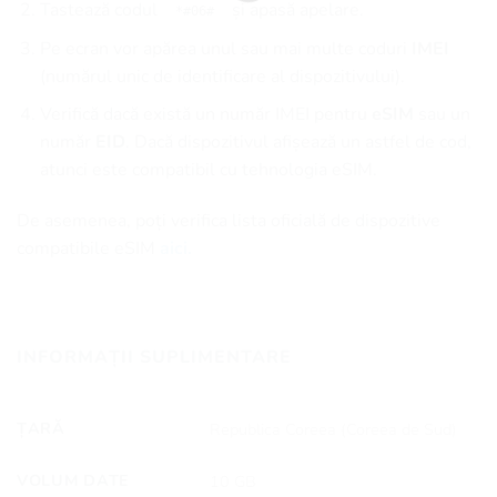
Tastează codul
și apasă apelare.
*#06#
Pe ecran vor apărea unul sau mai multe coduri
IMEI
(numărul unic de identificare al dispozitivului).
Verifică dacă există un număr IMEI pentru
eSIM
sau un
număr
EID
. Dacă dispozitivul afișează un astfel de cod,
atunci este compatibil cu tehnologia eSIM.
De asemenea, poți verifica lista oficială de dispozitive
compatibile eSIM
aici.
INFORMAȚII SUPLIMENTARE
ȚARĂ
Republica Coreea (Coreea de Sud)
VOLUM DATE
10 GB