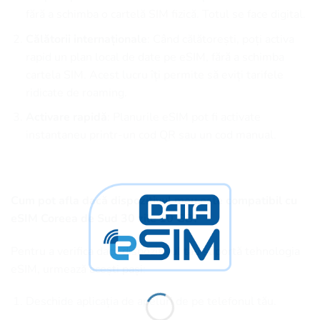
fără a schimba o cartelă SIM fizică. Totul se face digital.
Călătorii internaționale
: Când călătorești, poți activa
rapid un plan local de date pe eSIM, fără a schimba
cartela SIM. Acest lucru îți permite să eviți tarifele
ridicate de roaming.
Activare rapidă
: Planurile eSIM pot fi activate
instantaneu printr-un cod QR sau un cod manual.
Cum pot afla dacă dispozitivul meu este compatibil cu
eSIM Coreea de Sud 30 zile 10 GB?
Pentru a verifica dacă dispozitivul tău suportă tehnologia
eSIM, urmează acești pași:
Deschide aplicația de apeluri de pe telefonul tău.