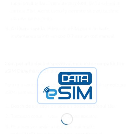
rapid un plan local de date pe eSIM, fără a schimba
cartela SIM. Acest lucru îți permite să eviți tarifele
ridicate de roaming.
Activare rapidă
: Planurile eSIM pot fi activate
instantaneu printr-un cod QR sau un cod manual.
Cum pot afla dacă dispozitivul meu este compatibil cu
eSIM Danemarca 30 zile 10 GB?
Pentru a verifica dacă dispozitivul tău suportă tehnologia
eSIM, urmează acești pași:
Deschide aplicația de apeluri de pe telefonul tău.
Tastează codul
și apasă apelare.
*#06#
Pe ecran vor apărea unul sau mai multe