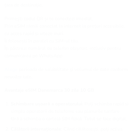
țara de destinație.
Primești codul QR și te conectezi imediat.
Prin eSIM rămâi conectat la internet la prețuri accesibile,
cu acces rapid și viteze mari.
Îl folosești în paralel cu SIM-ul tău.
Îți păstrezi numărul de telefon obișnuit, inclusiv pentru
comunicarea pe WhatsApp.
Alege
perioada de valabilitate și volumul de date conform
nevoilor tale.
Avantaje eSIM Danemarca 30 zile 10 GB
Schimbare ușoară a operatorului
: Poți schimba rapid și
simplu operatorii de telefonie sau planurile tarifare
fără a schimba o cartelă SIM fizică. Totul se face digital.
Călătorii internaționale
: Când călătorești, poți activa