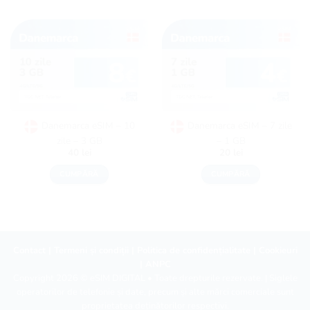
Danemarca eSIM – 10
Danemarca eSIM – 7 zile
zile – 3 GB
– 1 GB
40
lei
20
lei
CUMPĂRĂ
CUMPĂRĂ
Contact
|
Termeni și condiții
|
Politica de confidențialitate
|
Cookieuri
|
ANPC
Copyright 2026 ©
eSIM DIGITAL
• Toate drepturile rezervate. | Siglele
operatorilor de telefonie și date, precum și alte mărci comerciale sunt
proprietatea deținătorilor respectivi.