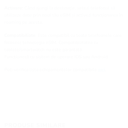
Activare:
Când ajungi la destinație, setezi telefonul să
utilizeze date prin noul tău eSIM și activezi funcționarea în
roaming pe acesta.
Compatibiliate
: Este compatibil cu toate telefoanele care
folosesc tehnologia eSIM. Compatibilitatea cu
tablete/smartwatch nu este garantată.
Funcționeză cu sistem de operare iOS sau Android.
Poți verifica lista echipamentelor compatibile
aici
.
PRODUSE SIMILARE