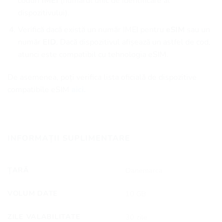
coduri
IMEI
(numărul unic de identificare al
dispozitivului).
Verifică dacă există un număr IMEI pentru
eSIM
sau un
număr
EID
. Dacă dispozitivul afișează un astfel de cod,
atunci este compatibil cu tehnologia eSIM.
De asemenea, poți verifica lista oficială de dispozitive
compatibile eSIM
aici.
INFORMAȚII SUPLIMENTARE
ȚARĂ
Danemarca
VOLUM DATE
10 GB
ZILE VALABILITATE
30 zile