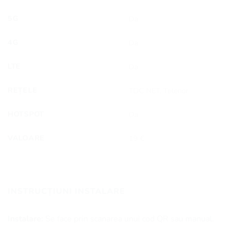
5G
Da
4G
Da
LTE
Da
REȚELE
TDC NET, Telenor
HOTSPOT
Da
VALOARE
19 €
INSTRUCȚIUNI INSTALARE
Instalare:
Se face prin scanarea unui cod QR sau manual.