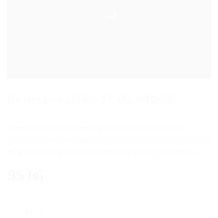
Danemarca eSIM – 30 zile – 10 GB
Cumpără un eSIM Danemarca și reduci costurile de
comunicații în roaming. Conectează-te la internet cu viteză
de până la 5G și rămâi în contact cu familia și prietenii.
95
lei
Cantitate Danemarca eSIM - 30 zile - 10 GB