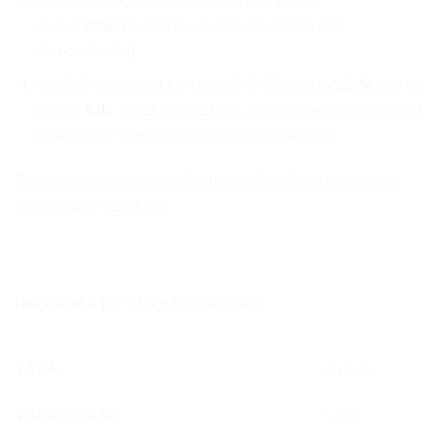
Pe ecran vor apărea unul sau mai multe
coduri
IMEI
(numărul unic de identificare al
dispozitivului).
Verifică dacă există un număr IMEI pentru
eSIM
sau un
număr
EID
. Dacă dispozitivul afișează un astfel de cod,
atunci este compatibil cu tehnologia eSIM.
De asemenea, poți verifica lista oficială de dispozitive
compatibile eSIM
aici.
INFORMAȚII SUPLIMENTARE
ȚARĂ
Ecuador
VOLUM DATE
5 GB