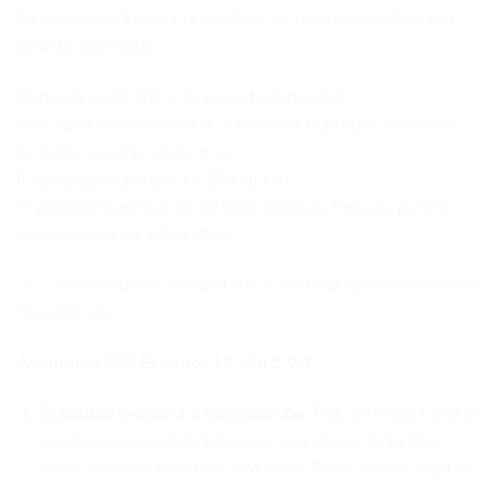
Se conectează direct la rețelele de telefonie mobilă din
țara de destinație.
Primești codul QR și te conectezi imediat.
Prin eSIM rămâi conectat la internet la prețuri accesibile,
cu acces rapid și viteze mari.
Îl folosești în paralel cu SIM-ul tău.
Îți păstrezi numărul de telefon obișnuit, inclusiv pentru
comunicarea pe WhatsApp.
Alege
perioada de valabilitate și volumul de date conform
nevoilor tale.
Avantaje eSIM Ecuador 15 zile 5 GB
Schimbare ușoară a operatorului
: Poți schimba rapid și
simplu operatorii de telefonie sau planurile tarifare
fără a schimba o cartelă SIM fizică. Totul se face digital.