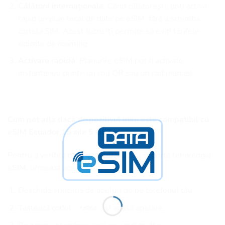
Călătorii internaționale
: Când călătorești, poți activa
rapid un plan local de date pe eSIM, fără a schimba
cartela SIM. Acest lucru îți permite să eviți tarifele
ridicate de roaming.
Activare rapidă
: Planurile eSIM pot fi activate
instantaneu printr-un cod QR sau un cod manual.
Cum pot afla dacă dispozitivul meu este compatibil cu
eSIM Ecuador 15 zile 5 GB?
Pentru a verifica dacă dispozitivul tău suportă tehnologia
eSIM, urmează acești pași:
Deschide aplicația de apeluri de pe telefonul tău.
Tastează codul
și apasă apelare.
*#06#