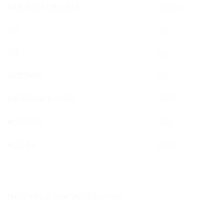
ZILE VALABILITATE
15 zile
5G
Nu
LTE
Da
HOTSPOT
Da
TIP PACHET DATE
eSIM
VALOARE
43 €
REȚELE
Claro
INSTRUCȚIUNI INSTALARE