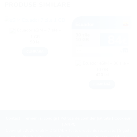
PRODUSE SIMILARE
Ecuador eSIM – 7 zile –
1 GB
50
lei
CUMPĂRĂ
Ecuador eSIM – 30 zile –
10 GB
420
lei
CUMPĂRĂ
Contact
|
Termeni și condiții
|
Politica de confidențialitate
|
Cookieuri
|
ANPC
Copyright 2026 ©
eSIM DIGITAL
• Toate drepturile rezervate. | Siglele
operatorilor de telefonie și date, precum și alte mărci comerciale sunt