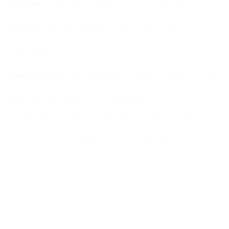
Instalare:
Se face prin scanarea unui cod QR sau manual.
Activare:
Când ajungi la destinație, setezi telefonul să
utilizeze date prin noul tău eSIM și activezi funcționarea în
roaming pe acesta.
Compatibiliate
: Este compatibil cu toate telefoanele care
folosesc tehnologia eSIM. Compatibilitatea cu
tablete/smartwatch nu este garantată.
Funcționeză cu sistem de operare iOS sau Android.
Poți verifica lista echipamentelor compatibile
aici
.