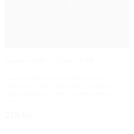
Ecuador eSIM – 15 zile – 5 GB
Cumpără un eSIM Ecuador și reduci costurile de
comunicaţii in roaming. Conectează-te la internet cu
viteze de până la 4G și rămâi in contact cu familia și
prietenii.
215
lei
Cantitate Ecuador eSIM - 15 zile - 5 GB