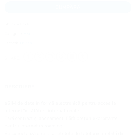
CUMPĂRĂ
SKU:
ch-10-30
Categorie:
Elveția
Etichetă:
Elveția
SHARE:
DESCRIERE
eSIM de date în formă electronică pentru acces la
internet în călătorii internaționale.
Fără contract și abonament. Fără prețuri exorbitante
pentru internet în roaming.
Se conectează direct la rețelele de telefonie mobilă din