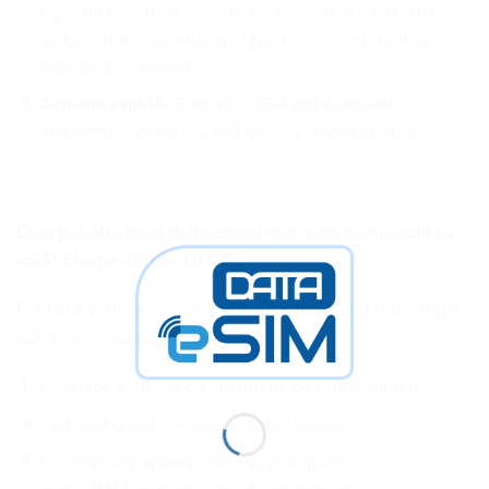
rapid un plan local de date pe eSIM, fără a schimba
cartela SIM. Acest lucru îți permite să eviți tarifele
ridicate de roaming.
Activare rapidă
: Planurile eSIM pot fi activate
instantaneu printr-un cod QR sau un cod manual.
Cum pot afla dacă dispozitivul meu este compatibil cu
eSIM Elveția 30 zile 10 GB?
Pentru a verifica dacă dispozitivul tău suportă tehnologia
eSIM, urmează acești pași:
Deschide aplicația de apeluri de pe telefonul tău.
Tastează codul
și apasă apelare.
*#06#
Pe ecran vor apărea unul sau mai multe