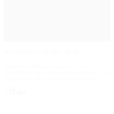
Elveția eSIM – 30 zile – 10 GB
Cumpără un eSIM Elvetia și reduci costurile de
comunicații în roaming. Conectează-te la internet cu viteză
de până la 5G și rămâi în contact cu familia și prietenii.
125
lei
Cantitate Elveția eSIM - 30 zile - 10 GB