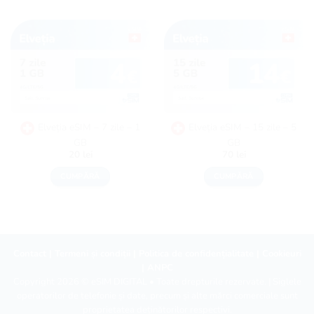
Elveția eSIM – 7 zile – 1
Elveția eSIM – 15 zile – 5
GB
GB
20
lei
70
lei
CUMPĂRĂ
CUMPĂRĂ
Contact
|
Termeni și condiții
|
Politica de confidențialitate
|
Cookieuri
|
ANPC
Copyright 2026 ©
eSIM DIGITAL
• Toate drepturile rezervate. | Siglele
operatorilor de telefonie și date, precum și alte mărci comerciale sunt
proprietatea deținătorilor respectivi.