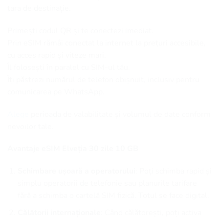
țara de destinație.
Primești codul QR și te conectezi imediat.
Prin eSIM rămâi conectat la internet la prețuri accesibile,
cu acces rapid și viteze mari.
Îl folosești în paralel cu SIM-ul tău.
Îți păstrezi numărul de telefon obișnuit, inclusiv pentru
comunicarea pe WhatsApp.
Alege
perioada de valabilitate și volumul de date conform
nevoilor tale.
Avantaje eSIM Elveția 30 zile 10 GB
Schimbare ușoară a operatorului
: Poți schimba rapid și
simplu operatorii de telefonie sau planurile tarifare
fără a schimba o cartelă SIM fizică. Totul se face digital.
Călătorii internaționale
: Când călătorești, poți activa