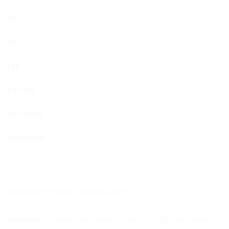
5G
Da
4G
Da
LTE
Da
REȚELE
Salt, Sunrise
HOTSPOT
Da
VALOARE
25 €
INSTRUCȚIUNI INSTALARE
Instalare:
Se face prin scanarea unui cod QR sau manual.