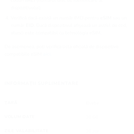
coduri
IMEI
(numărul unic de identificare al
dispozitivului).
Verifică dacă există un număr IMEI pentru
eSIM
sau un
număr
EID
. Dacă dispozitivul afișează un astfel de cod,
atunci este compatibil cu tehnologia eSIM.
De asemenea, poți verifica lista oficială de dispozitive
compatibile eSIM
aici.
INFORMAȚII SUPLIMENTARE
ȚARĂ
Elveția
VOLUM DATE
10 GB
ZILE VALABILITATE
30 zile