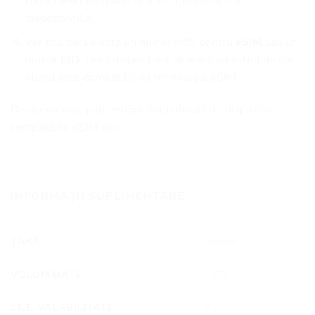
coduri
IMEI
(numărul unic de identificare al
dispozitivului).
Verifică dacă există un număr IMEI pentru
eSIM
sau un
număr
EID
. Dacă dispozitivul afișează un astfel de cod,
atunci este compatibil cu tehnologia eSIM.
De asemenea, poți verifica lista oficială de dispozitive
compatibile eSIM
aici.
INFORMAȚII SUPLIMENTARE
ȚARĂ
Estonia
VOLUM DATE
1 GB
ZILE VALABILITATE
7 zile