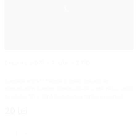
Estonia eSIM – 7 zile – 1 GB
Cumpără un eSIM Estonia și reduci costurile de
comunicații în roaming. Conectează-te la internet cu viteză
de până la 5G și rămâi în contact cu familia și prietenii.
20
lei
Cantitate Estonia eSIM - 7 zile - 1 GB