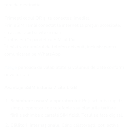
țara de destinație.
Primești codul QR și te conectezi imediat.
Prin eSIM rămâi conectat la internet la prețuri accesibile,
cu acces rapid și viteze mari.
Îl folosești în paralel cu SIM-ul tău.
Îți păstrezi numărul de telefon obișnuit, inclusiv pentru
comunicarea pe WhatsApp.
Alege
perioada de valabilitate și volumul de date conform
nevoilor tale.
Avantaje eSIM Estonia 7 zile 1 GB
Schimbare ușoară a operatorului
: Poți schimba rapid și
simplu operatorii de telefonie sau planurile tarifare
fără a schimba o cartelă SIM fizică. Totul se face digital.
Călătorii internaționale
: Când călătorești, poți activa