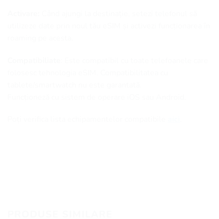
Activare:
Când ajungi la destinație, setezi telefonul să
utilizeze date prin noul tău eSIM și activezi funcționarea în
roaming pe acesta.
Compatibiliate
: Este compatibil cu toate telefoanele care
folosesc tehnologia eSIM. Compatibilitatea cu
tablete/smartwatch nu este garantată.
Funcționeză cu sistem de operare iOS sau Android.
Poți verifica lista echipamentelor compatibile
aici
.
PRODUSE SIMILARE