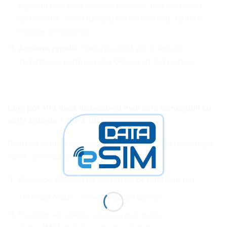
rapid un plan local de date pe eSIM, fără a schimba
cartela SIM. Acest lucru îți permite să eviți tarifele
ridicate de roaming.
Activare rapidă
: Planurile eSIM pot fi activate
instantaneu printr-un cod QR sau un cod manual.
Cum pot afla dacă dispozitivul meu este compatibil cu
eSIM Estonia 7 zile 1 GB?
Pentru a verifica dacă dispozitivul tău suportă tehnologia
eSIM, urmează acești pași:
Deschide aplicația de apeluri de pe telefonul tău.
Tastează codul
și apasă apelare.
*#06#
Pe ecran vor apărea unul sau mai multe