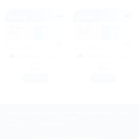
Estonia eSIM – 15 zile –
Estonia eSIM – 30 zile –
5 GB
10 GB
60
lei
95
lei
CUMPĂRĂ
CUMPĂRĂ
Contact
|
Termeni și condiții
|
Politica de confidențialitate
|
Cookieuri
|
ANPC
Copyright 2026 ©
eSIM DIGITAL
• Toate drepturile rezervate. | Siglele
operatorilor de telefonie și date, precum și alte mărci comerciale sunt
proprietatea deținătorilor respectivi.