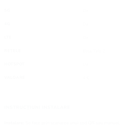
5G
Da
4G
Da
LTE
Da
REȚELE
Elisa, Tele 2
HOTSPOT
Da
VALOARE
4 €
INSTRUCȚIUNI INSTALARE
Instalare:
Se face prin scanarea unui cod QR sau manual.