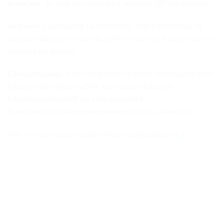
Instalare:
Se face prin scanarea unui cod QR sau manual.
Activare:
Când ajungi la destinație, setezi telefonul să
utilizeze date prin noul tău eSIM și activezi funcționarea în
roaming pe acesta.
Compatibiliate
: Este compatibil cu toate telefoanele care
folosesc tehnologia eSIM. Compatibilitatea cu
tablete/smartwatch nu este garantată.
Funcționeză cu sistem de operare iOS sau Android.
Poți verifica lista echipamentelor compatibile
aici
.