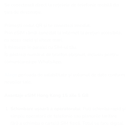
Se conectează direct la rețelele de telefonie mobilă din
țara de destinație.
Primești codul QR și te conectezi imediat.
Prin eSIM rămâi conectat la internet la prețuri accesibile,
cu acces rapid și viteze mari.
Îl folosești în paralel cu SIM-ul tău.
Îți păstrezi numărul de telefon obișnuit, inclusiv pentru
comunicarea pe WhatsApp.
Alege
perioada de valabilitate și volumul de date conform
nevoilor tale.
Avantaje eSIM Hong Kong 15 zile 5 GB
Schimbare ușoară a operatorului
: Poți schimba rapid și
simplu operatorii de telefonie sau planurile tarifare
fără a schimba o cartelă SIM fizică. Totul se face digital.