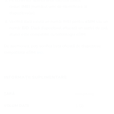
Pe ecran vor apărea unul sau mai multe
coduri
IMEI
(numărul unic de identificare al
dispozitivului).
Verifică dacă există un număr IMEI pentru
eSIM
sau un
număr
EID
. Dacă dispozitivul afișează un astfel de cod,
atunci este compatibil cu tehnologia eSIM.
De asemenea, poți verifica lista oficială de dispozitive
compatibile eSIM
aici.
INFORMAȚII SUPLIMENTARE
ȚARĂ
Hong Kong
VOLUM DATE
5 GB