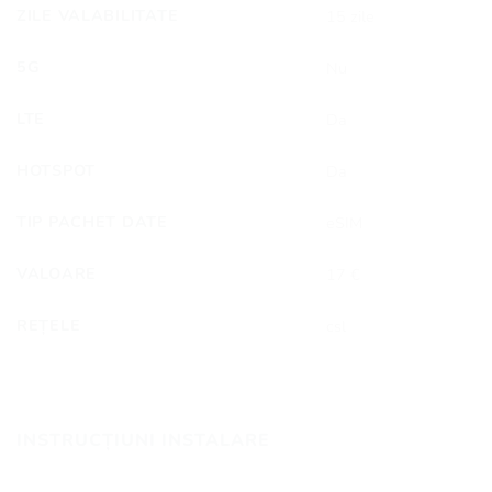
ZILE VALABILITATE
15 zile
5G
Nu
LTE
Da
HOTSPOT
Da
TIP PACHET DATE
eSIM
VALOARE
17 €
REȚELE
csl
INSTRUCȚIUNI INSTALARE