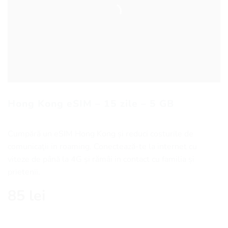
Hong Kong eSIM – 15 zile – 5 GB
Cumpără un eSIM Hong Kong și reduci costurile de
comunicaţii in roaming. Conectează-te la internet cu
viteze de până la 4G și rămâi in contact cu familia și
prietenii.
85
lei
Cantitate Hong Kong eSIM - 15 zile - 5 GB