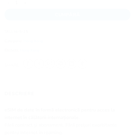
CUMPĂRĂ
SKU:
hk-5-15
Categorie:
Hong Kong
Etichetă:
Hong Kong
SHARE:
DESCRIERE
eSIM de date în formă electronică pentru acces la
internet în călătorii internaționale.
Fără contract și abonament. Fără prețuri exorbitante
pentru internet în roaming.