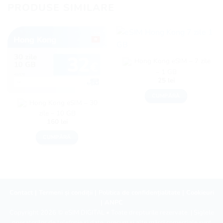
PRODUSE SIMILARE
Hong Kong eSIM – 7 zile
– 1 GB
25
lei
CUMPĂRĂ
Hong Kong eSIM – 30
zile – 10 GB
160
lei
CUMPĂRĂ
Contact
|
Termeni și condiții
|
Politica de confidențialitate
|
Cookieuri
|
ANPC
Copyright 2026 ©
eSIM DIGITAL
• Toate drepturile rezervate. | Siglele
operatorilor de telefonie și date, precum și alte mărci comerciale sunt