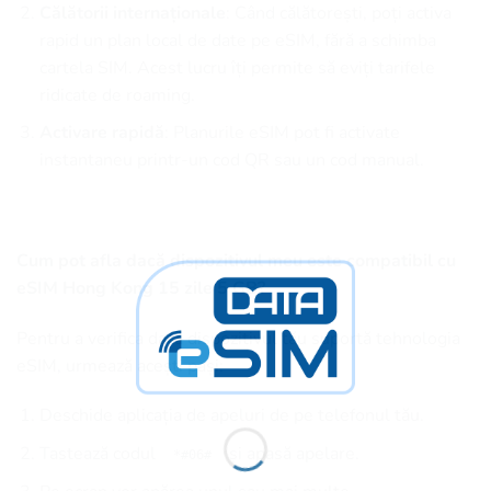
Călătorii internaționale
: Când călătorești, poți activa
rapid un plan local de date pe eSIM, fără a schimba
cartela SIM. Acest lucru îți permite să eviți tarifele
ridicate de roaming.
Activare rapidă
: Planurile eSIM pot fi activate
instantaneu printr-un cod QR sau un cod manual.
Cum pot afla dacă dispozitivul meu este compatibil cu
eSIM Hong Kong 15 zile 5 GB?
Pentru a verifica dacă dispozitivul tău suportă tehnologia
eSIM, urmează acești pași:
Deschide aplicația de apeluri de pe telefonul tău.
Tastează codul
și apasă apelare.
*#06#