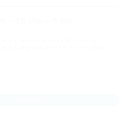
M – 15 zile – 5 GB
i reduci costurile de comunicaţii in roaming.
iteze de până la 4G și rămâi in contact cu familia și
 zile - 5 GB
CUMPĂRĂ