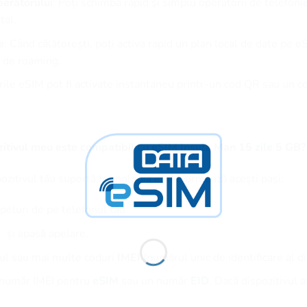
eratorului
: Poți schimba rapid și simplu operatorii de telefoni
tal.
e
: Când călătorești, poți activa rapid un plan local de date pe e
te de roaming.
urile eSIM pot fi activate instantaneu printr-un cod QR sau un 
itivul meu este compatibil cu eSIM Insula Man 15 zile 5 GB?
pozitivul tău suportă tehnologia eSIM, urmează acești pași:
peluri de pe telefonul tău.
și apasă apelare.
nul sau mai multe coduri
IMEI
(numărul unic de identificare al di
n număr IMEI pentru
eSIM
sau un număr
EID
. Dacă dispozitivul 