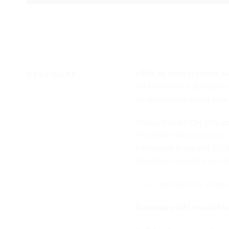
eSIM de date în formă ele
DESCRIERE
Fără contract și abonamen
Se conectează direct la re
Primești codul QR și te c
Prin eSIM rămâi conectat la
Îl folosești în paralel cu 
Îți păstrezi numărul de t
Alege
perioada de valabil
Avantaje eSIM Insula Ma