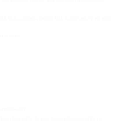
e sau planurile tarifare fără a schimba o cartelă SIM
SIM, fără a schimba cartela SIM. Acest lucru îți permite
cod manual.
spozitivului).
afișează un astfel de cod, atunci este compatibil cu