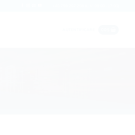
Date ieftine în roaming
Rapi
+40 759 207 208
(L-V: 09:00 -17:00)
AUTENTIFICARE
COȘ