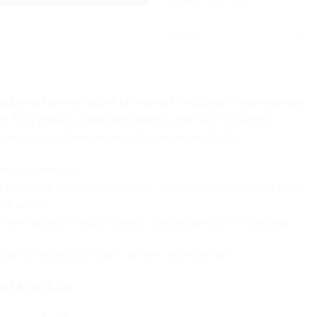
Etichetă:
Insula Man
SHARE:
ctronică pentru acces la internet în călătorii internaționale.
t. Fără prețuri exorbitante pentru internet în roaming.
țelele de telefonie mobilă din țara de destinație.
onectezi imediat.
 internet la prețuri accesibile, cu acces rapid și viteze mari.
SIM-ul tău.
elefon obișnuit, inclusiv pentru comunicarea pe WhatsApp.
itate și volumul de date conform nevoilor tale.
n 15 zile 5 GB