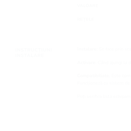
VALOARE
REȚELE
Instalare:
Se face prin sc
INSTRUCȚIUNI
INSTALARE
Activare:
Când ajungi la de
Compatibiliate
: Este com
Funcționeză cu sistem de
Poți verifica lista echip