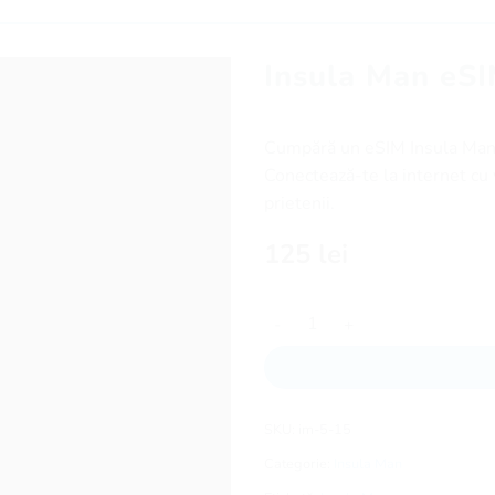
Insula Man eSI
Cumpără un eSIM Insula Man ș
Conectează-te la internet cu v
prietenii.
125
lei
Cantitate Insula Man eSIM - 15
SKU:
im-5-15
Categorie:
Insula Man