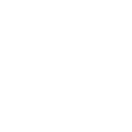
Insula Man
5 GB
15 zile
Nu
Da
Da
eSIM