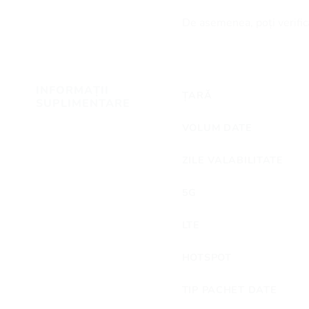
De asemenea, poți verifica
INFORMAȚII
ȚARĂ
SUPLIMENTARE
VOLUM DATE
ZILE VALABILITATE
5G
LTE
HOTSPOT
TIP PACHET DATE