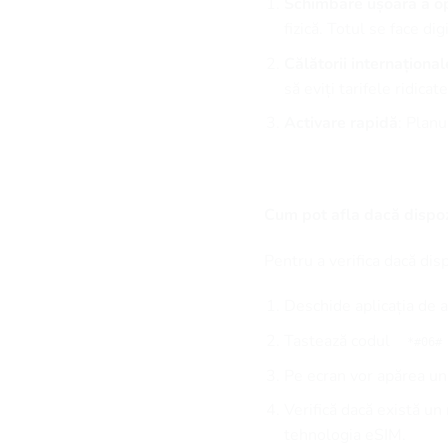
Schimbare ușoară a op
fizică. Totul se face digi
Călătorii internațional
să eviți tarifele ridica
Activare rapidă
: Plan
Cum pot afla dacă dispoz
Pentru a verifica dacă dis
Deschide aplicația de a
Tastează codul
*#06#
Pe ecran vor apărea u
Verifică dacă există u
tehnologia eSIM.