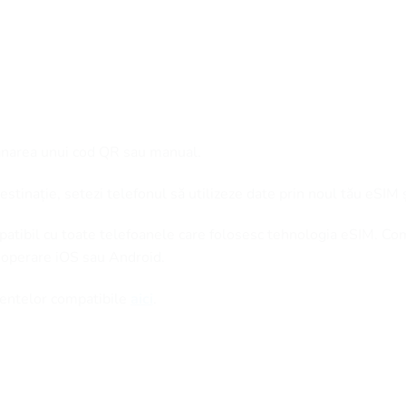
anarea unui cod QR sau manual.
stinație, setezi telefonul să utilizeze date prin noul tău eSIM 
patibil cu toate telefoanele care folosesc tehnologia eSIM. Co
 operare iOS sau Android.
amentelor compatibile
aici
.