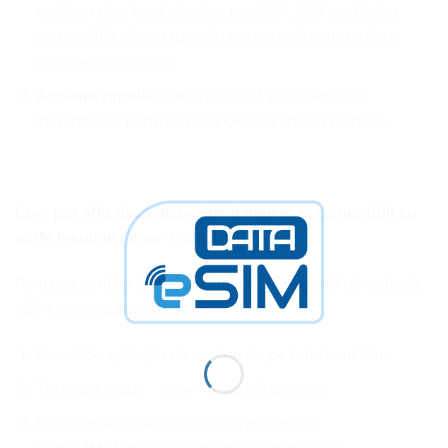
rapid un plan local de date pe eSIM, fără a schimba
cartela SIM. Acest lucru îți permite să eviți tarifele
ridicate de roaming.
Activare rapidă
: Planurile eSIM pot fi activate
instantaneu printr-un cod QR sau un cod manual.
Cum pot afla dacă dispozitivul meu este compatibil cu
eSIM Insulele Feroe 7 zile 1 GB?
Pentru a verifica dacă dispozitivul tău suportă tehnologia
eSIM, urmează acești pași:
Deschide aplicația de apeluri de pe telefonul tău.
Tastează codul
și apasă apelare.
*#06#
Pe ecran vor apărea unul sau mai multe