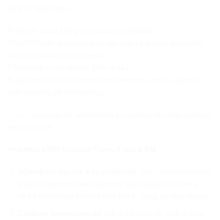
țara de destinație.
Primești codul QR și te conectezi imediat.
Prin eSIM rămâi conectat la internet la prețuri accesibile,
cu acces rapid și viteze mari.
Îl folosești în paralel cu SIM-ul tău.
Îți păstrezi numărul de telefon obișnuit, inclusiv pentru
comunicarea pe WhatsApp.
Alege
perioada de valabilitate și volumul de date conform
nevoilor tale.
Avantaje eSIM Insulele Feroe 7 zile 1 GB
Schimbare ușoară a operatorului
: Poți schimba rapid și
simplu operatorii de telefonie sau planurile tarifare
fără a schimba o cartelă SIM fizică. Totul se face digital.
Călătorii internaționale
: Când călătorești, poți activa