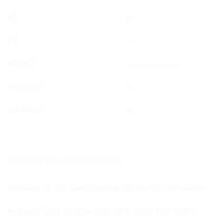
4G
Da
LTE
Da
REȚELE
Nema (Vodafone)
HOTSPOT
Da
VALOARE
4 €
INSTRUCȚIUNI INSTALARE
Instalare:
Se face prin scanarea unui cod QR sau manual.
Activare:
Când ajungi la destinație, setezi telefonul să