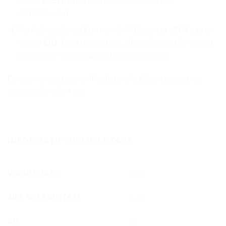
coduri
IMEI
(numărul unic de identificare al
dispozitivului).
Verifică dacă există un număr IMEI pentru
eSIM
sau un
număr
EID
. Dacă dispozitivul afișează un astfel de cod,
atunci este compatibil cu tehnologia eSIM.
De asemenea, poți verifica lista oficială de dispozitive
compatibile eSIM
aici.
INFORMAȚII SUPLIMENTARE
VOLUM DATE
1 GB
ZILE VALABILITATE
7 zile
5G
Da