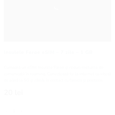
Insulele Feroe eSIM – 7 zile – 1 GB
Cumpără un eSIM Insulele Faroe și reduci costurile de
comunicații în roaming. Conectează-te la internet cu viteză
de până la 5G și rămâi în contact cu familia și prietenii.
20
lei
Cantitate Insulele Feroe eSIM - 7 zile - 1 GB