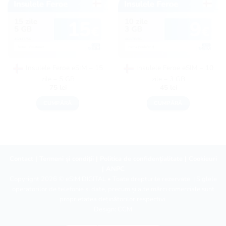
Insulele Feroe eSIM – 15
Insulele Feroe eSIM – 10
zile – 5 GB
zile – 3 GB
75
lei
45
lei
CUMPĂRĂ
CUMPĂRĂ
Contact
|
Termeni și condiții
|
Politica de confidențialitate
|
Cookieuri
|
ANPC
Copyright 2026 ©
eSIM DIGITAL
• Toate drepturile rezervate. | Siglele
operatorilor de telefonie și date, precum și alte mărci comerciale sunt
proprietatea deținătorilor respectivi.
Design:
CCM