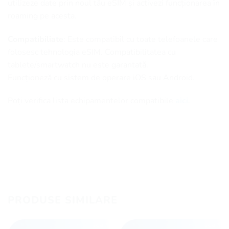
utilizeze date prin noul tău eSIM și activezi funcționarea în
roaming pe acesta.
Compatibiliate
: Este compatibil cu toate telefoanele care
folosesc tehnologia eSIM. Compatibilitatea cu
tablete/smartwatch nu este garantată.
Funcționeză cu sistem de operare iOS sau Android.
Poți verifica lista echipamentelor compatibile
aici
.
PRODUSE SIMILARE