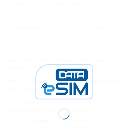
rapid un plan local de date pe eSIM, fără a schimba
cartela SIM. Acest lucru îți permite să eviți tarifele
ridicate de roaming.
Activare rapidă
: Planurile eSIM pot fi activate
instantaneu printr-un cod QR sau un cod manual.
Cum pot afla dacă dispozitivul meu este compatibil cu
eSIM Jersey 15 zile 5 GB?
Pentru a verifica dacă dispozitivul tău suportă tehnologia
eSIM, urmează acești pași:
Deschide aplicația de apeluri de pe telefonul tău.
Tastează codul
și apasă apelare.
*#06#
Pe ecran vor apărea unul sau mai multe