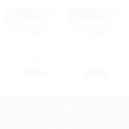
Jersey eSIM – 30 zile –
Jersey eSIM – 7 zile – 1
10 GB
GB
240
lei
30
lei
CUMPĂRĂ
CUMPĂRĂ
Contact
|
Termeni și condiții
|
Politica de confidențialitate
|
Cookieuri
|
ANPC
Copyright 2026 ©
eSIM DIGITAL
• Toate drepturile rezervate. | Siglele
operatorilor de telefonie și date, precum și alte mărci comerciale sunt
proprietatea deținătorilor respectivi.