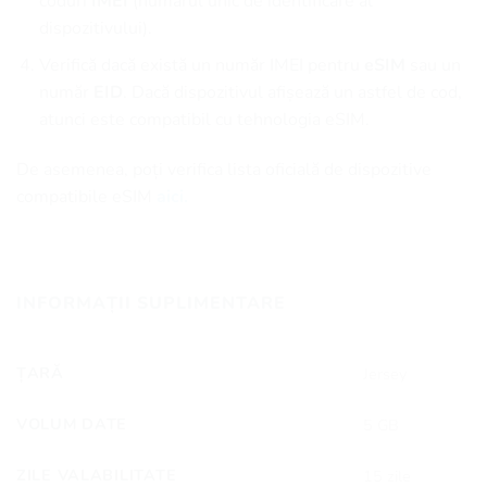
coduri
IMEI
(numărul unic de identificare al
dispozitivului).
Verifică dacă există un număr IMEI pentru
eSIM
sau un
număr
EID
. Dacă dispozitivul afișează un astfel de cod,
atunci este compatibil cu tehnologia eSIM.
De asemenea, poți verifica lista oficială de dispozitive
compatibile eSIM
aici.
INFORMAȚII SUPLIMENTARE
ȚARĂ
Jersey
VOLUM DATE
5 GB
ZILE VALABILITATE
15 zile