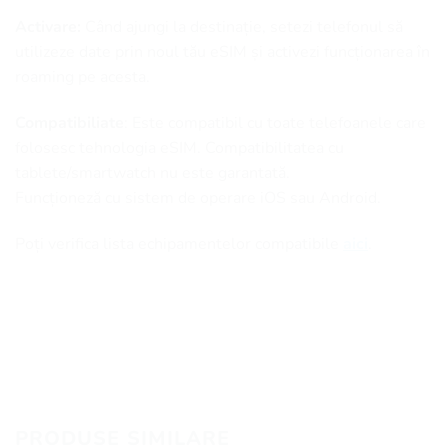
Activare:
Când ajungi la destinație, setezi telefonul să
utilizeze date prin noul tău eSIM și activezi funcționarea în
roaming pe acesta.
Compatibiliate
: Este compatibil cu toate telefoanele care
folosesc tehnologia eSIM. Compatibilitatea cu
tablete/smartwatch nu este garantată.
Funcționeză cu sistem de operare iOS sau Android.
Poți verifica lista echipamentelor compatibile
aici
.
PRODUSE SIMILARE