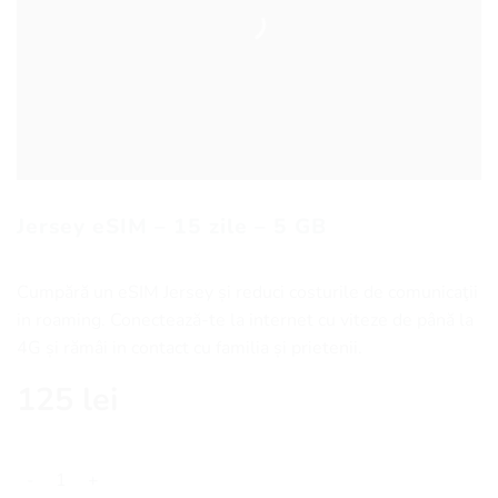
Jersey eSIM – 15 zile – 5 GB
Cumpără un eSIM Jersey și reduci costurile de comunicaţii
in roaming. Conectează-te la internet cu viteze de până la
4G și rămâi in contact cu familia și prietenii.
125
lei
Cantitate Jersey eSIM - 15 zile - 5 GB