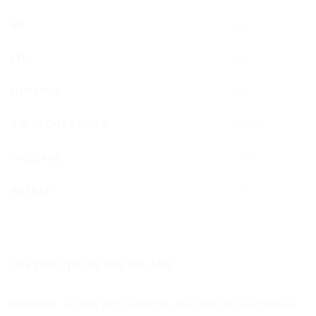
5G
Nu
LTE
Da
HOTSPOT
Da
TIP PACHET DATE
eSIM
VALOARE
25 €
REȚELE
JT
INSTRUCȚIUNI INSTALARE
Instalare:
Se face prin scanarea unui cod QR sau manual.