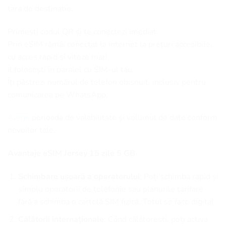
țara de destinație.
Primești codul QR și te conectezi imediat.
Prin eSIM rămâi conectat la internet la prețuri accesibile,
cu acces rapid și viteze mari.
Îl folosești în paralel cu SIM-ul tău.
Îți păstrezi numărul de telefon obișnuit, inclusiv pentru
comunicarea pe WhatsApp.
Alege
perioada de valabilitate și volumul de date conform
nevoilor tale.
Avantaje eSIM Jersey 15 zile 5 GB
Schimbare ușoară a operatorului
: Poți schimba rapid și
simplu operatorii de telefonie sau planurile tarifare
fără a schimba o cartelă SIM fizică. Totul se face digital.
Călătorii internaționale
: Când călătorești, poți activa