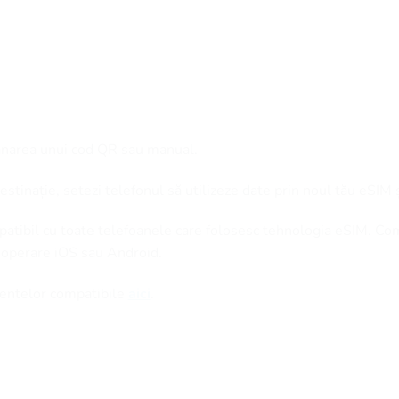
anarea unui cod QR sau manual.
stinație, setezi telefonul să utilizeze date prin noul tău eSIM 
patibil cu toate telefoanele care folosesc tehnologia eSIM. Co
 operare iOS sau Android.
amentelor compatibile
aici
.