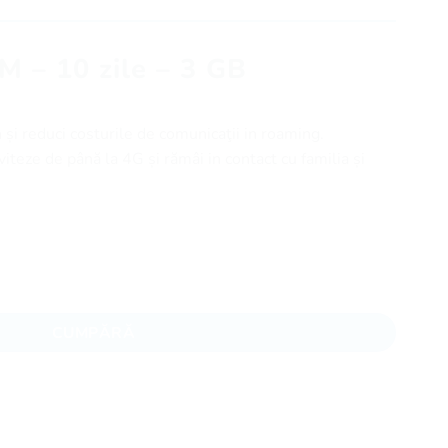
M – 10 zile – 3 GB
i reduci costurile de comunicaţii in roaming.
iteze de până la 4G și rămâi in contact cu familia și
 zile - 3 GB
CUMPĂRĂ