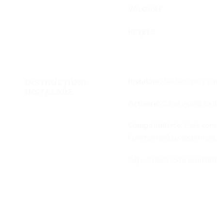
VALOARE
REȚELE
Instalare:
Se face prin sc
INSTRUCȚIUNI
INSTALARE
Activare:
Când ajungi la de
Compatibiliate
: Este com
Funcționeză cu sistem de
Poți verifica lista echip