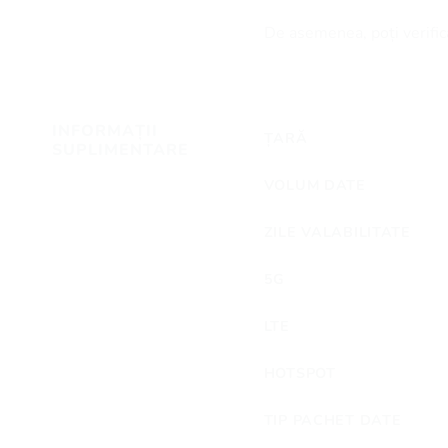
De asemenea, poți verifica
INFORMAȚII
ȚARĂ
SUPLIMENTARE
VOLUM DATE
ZILE VALABILITATE
5G
LTE
HOTSPOT
TIP PACHET DATE