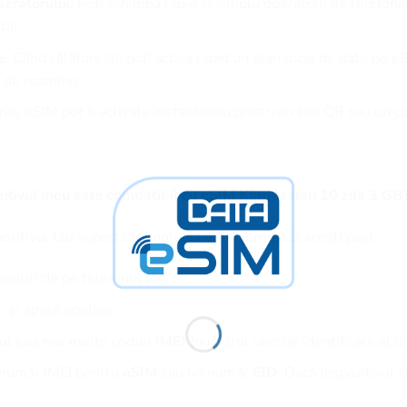
eratorului
: Poți schimba rapid și simplu operatorii de telefoni
tal.
e
: Când călătorești, poți activa rapid un plan local de date pe e
te de roaming.
urile eSIM pot fi activate instantaneu printr-un cod QR sau un 
itivul meu este compatibil cu eSIM Kârgâzstan 10 zile 3 GB
pozitivul tău suportă tehnologia eSIM, urmează acești pași:
peluri de pe telefonul tău.
și apasă apelare.
nul sau mai multe coduri
IMEI
(numărul unic de identificare al di
n număr IMEI pentru
eSIM
sau un număr
EID
. Dacă dispozitivul 