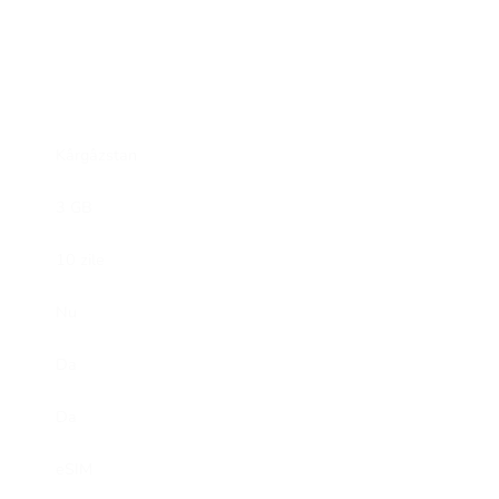
Kârgâzstan
3 GB
10 zile
Nu
Da
Da
eSIM