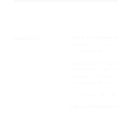
eSIM de date în formă ele
DESCRIERE
Fără contract și abonamen
Se conectează direct la re
Primești codul QR și te c
Prin eSIM rămâi conectat la
Îl folosești în paralel cu 
Îți păstrezi numărul de t
Alege
perioada de valabil
Avantaje eSIM Kârgâzsta