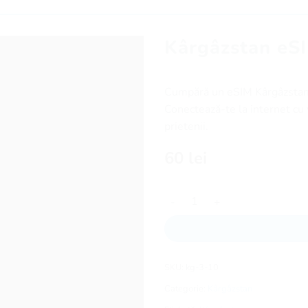
Kârgâzstan eSI
Cumpără un eSIM Kârgâzstan ș
Conectează-te la internet cu v
prietenii.
60
lei
Cantitate Kârgâzstan eSIM - 10
SKU:
kg-3-10
Categorie:
Kârgâzstan