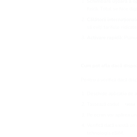
Schimbare ușoară a op
fizică. Totul se face digi
Călătorii internațional
să eviți tarifele ridica
Activare rapidă
: Plan
Cum pot afla dacă dispoz
Pentru a verifica dacă dis
Deschide aplicația de a
Tastează codul
*#06#
Pe ecran vor apărea u
Verifică dacă există u
tehnologia eSIM.