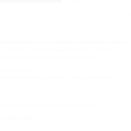
Etichetă:
Kârgâzstan
SHARE:
ctronică pentru acces la internet în călătorii internaționale.
t. Fără prețuri exorbitante pentru internet în roaming.
țelele de telefonie mobilă din țara de destinație.
onectezi imediat.
 internet la prețuri accesibile, cu acces rapid și viteze mari.
SIM-ul tău.
elefon obișnuit, inclusiv pentru comunicarea pe WhatsApp.
itate și volumul de date conform nevoilor tale.
n 10 zile 3 GB