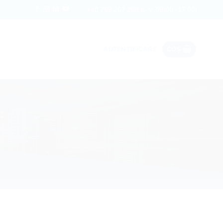
Date ieftine în roaming
Rapi
+40 759 207 208
(L-V: 09:00 -17:00)
AUTENTIFICARE
COȘ