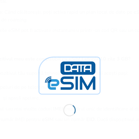
tal.
e
: Când călătorești, poți activa rapid un plan local de date pe e
te de roaming.
urile eSIM pot fi activate instantaneu printr-un cod QR sau un 
itivul meu este compatibil cu eSIM Letonia 10 zile 3 GB?
pozitivul tău suportă tehnologia eSIM, urmează acești pași:
peluri de pe telefonul tău.
și apasă apelare.
nul sau mai multe coduri
IMEI
(numărul unic de identificare al di
n număr IMEI pentru
eSIM
sau un număr
EID
. Dacă dispozitivul 