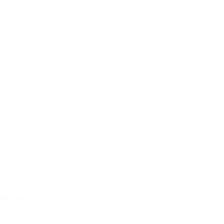
e
ia
LMT, Tele 2