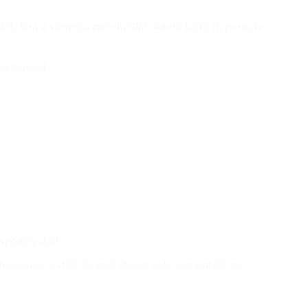
SIM, fără a schimba cartela SIM. Acest lucru îți permite
cod manual.
spozitivului).
afișează un astfel de cod, atunci este compatibil cu