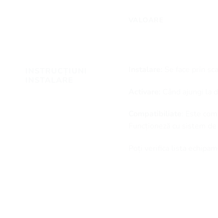
VALOARE
Instalare:
Se face prin sc
INSTRUCȚIUNI
INSTALARE
Activare:
Când ajungi la de
Compatibiliate
: Este com
Funcționeză cu sistem de
Poți verifica lista echip