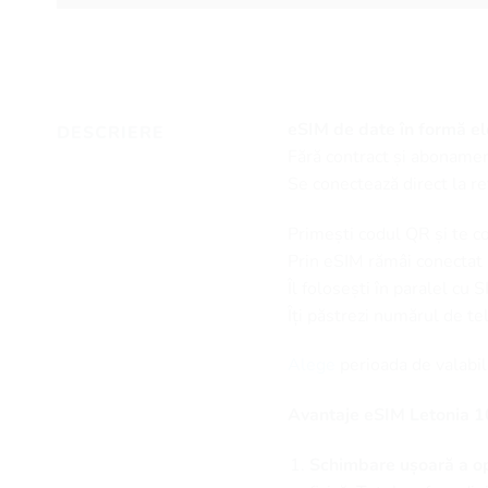
eSIM de date în formă ele
DESCRIERE
Fără contract și abonamen
Se conectează direct la re
Primești codul QR și te c
Prin eSIM rămâi conectat la
Îl folosești în paralel cu 
Îți păstrezi numărul de t
Alege
perioada de valabil
Avantaje eSIM Letonia 1
Schimbare ușoară a op