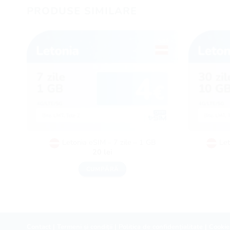
PRODUSE SIMILARE
Letonia eSIM – 7 zile – 1 GB
Let
20
lei
CUMPĂRĂ
Contact
|
Termeni și condiții
|
Politica de confidențialitate
|
Cookie