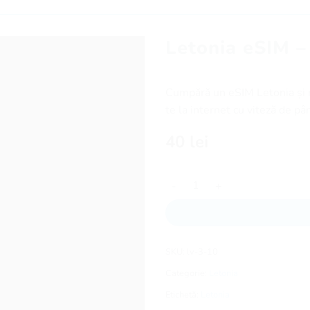
Letonia eSIM – 
Cumpără un eSIM Letonia și r
te la internet cu viteză de pân
40
lei
Cantitate Letonia eSIM - 10 zil
SKU:
lv-3-10
Categorie:
Letonia
Etichetă:
Letonia