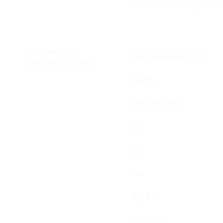
De asemenea, poți verifica
INFORMAȚII
ZILE VALABILITATE
SUPLIMENTARE
ȚARĂ
VOLUM DATE
5G
4G
LTE
REȚELE
HOTSPOT