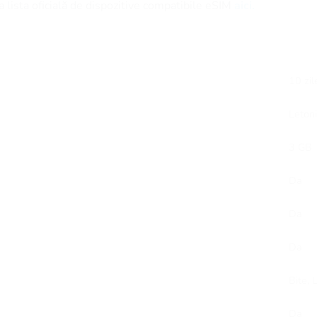
 lista oficială de dispozitive compatibile eSIM
aici.
10 zil
Leton
3 GB
Da
Da
Da
Bite, 
Da