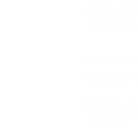
fizică. Totul se face digi
Călătorii internațional
să eviți tarifele ridica
Activare rapidă
: Plan
Cum pot afla dacă dispoz
Pentru a verifica dacă dis
Deschide aplicația de a
Tastează codul
*#06#
Pe ecran vor apărea u
Verifică dacă există u
tehnologia eSIM.