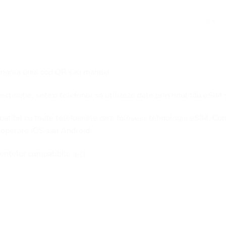
8 €
anarea unui cod QR sau manual.
stinație, setezi telefonul să utilizeze date prin noul tău eSIM 
patibil cu toate telefoanele care folosesc tehnologia eSIM. Co
 operare iOS sau Android.
amentelor compatibile
aici
.