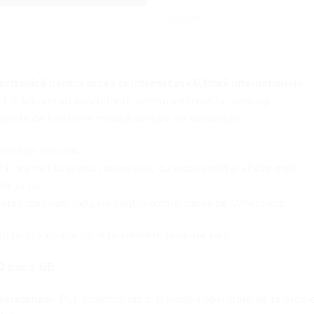
SHARE:
ctronică pentru acces la internet în călătorii internaționale.
t. Fără prețuri exorbitante pentru internet în roaming.
țelele de telefonie mobilă din țara de destinație.
onectezi imediat.
 internet la prețuri accesibile, cu acces rapid și viteze mari.
SIM-ul tău.
elefon obișnuit, inclusiv pentru comunicarea pe WhatsApp.
itate și volumul de date conform nevoilor tale.
0 zile 3 GB
eratorului
: Poți schimba rapid și simplu operatorii de telefoni