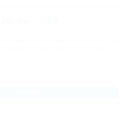
10 zile – 3 GB
educi costurile de comunicații în roaming. Conectează-
ă la 5G și rămâi în contact cu familia și prietenii.
e - 3 GB
CUMPĂRĂ