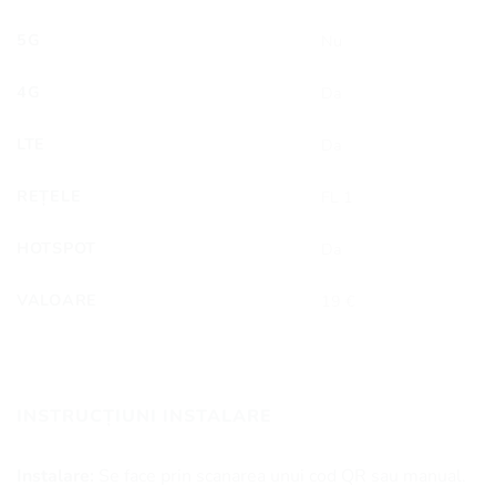
5G
Nu
4G
Da
LTE
Da
REȚELE
FL 1
HOTSPOT
Da
VALOARE
19 €
INSTRUCȚIUNI INSTALARE
Instalare:
Se face prin scanarea unui cod QR sau manual.