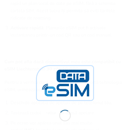
rapid un plan local de date pe eSIM, fără a schimba
cartela SIM. Acest lucru îți permite să eviți tarifele
ridicate de roaming.
Activare rapidă
: Planurile eSIM pot fi activate
instantaneu printr-un cod QR sau un cod manual.
Cum pot afla dacă dispozitivul meu este compatibil cu
eSIM Liechtenstein 30 zile 10 GB?
Pentru a verifica dacă dispozitivul tău suportă tehnologia
eSIM, urmează acești pași:
Deschide aplicația de apeluri de pe telefonul tău.
Tastează codul
și apasă apelare.
*#06#
Pe ecran vor apărea unul sau mai multe