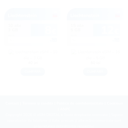
Liechtenstein eSIM – 10
Liechtenstein eSIM – 15
zile – 3 GB
zile – 5 GB
40
lei
60
lei
CUMPĂRĂ
CUMPĂRĂ
Contact
|
Termeni și condiții
|
Politica de confidențialitate
|
Cookieuri
|
ANPC
Copyright 2026 ©
eSIM DIGITAL
• Toate drepturile rezervate. | Siglele
operatorilor de telefonie și date, precum și alte mărci comerciale sunt
proprietatea deținătorilor respectivi.