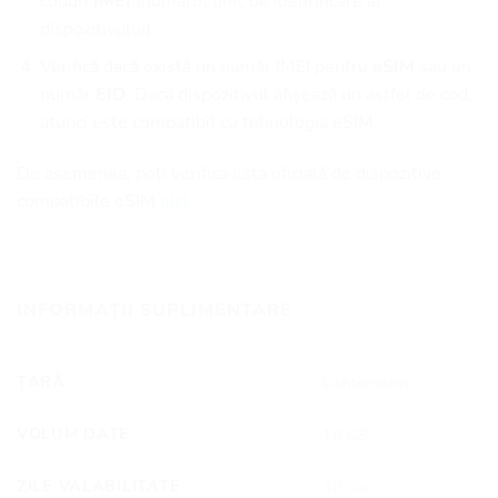
coduri
IMEI
(numărul unic de identificare al
dispozitivului).
Verifică dacă există un număr IMEI pentru
eSIM
sau un
număr
EID
. Dacă dispozitivul afișează un astfel de cod,
atunci este compatibil cu tehnologia eSIM.
De asemenea, poți verifica lista oficială de dispozitive
compatibile eSIM
aici.
INFORMAȚII SUPLIMENTARE
ȚARĂ
Lichtenstein
VOLUM DATE
10 GB
ZILE VALABILITATE
30 zile