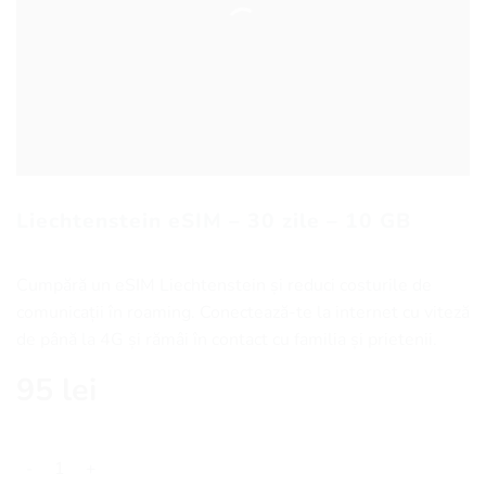
Liechtenstein eSIM – 30 zile – 10 GB
Cumpără un eSIM Liechtenstein și reduci costurile de
comunicații în roaming. Conectează-te la internet cu viteză
de până la 4G și rămâi în contact cu familia și prietenii.
95
lei
Cantitate Liechtenstein eSIM - 30 zile - 10 GB