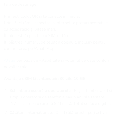
țara de destinație.
Primești codul QR și te conectezi imediat.
Prin eSIM rămâi conectat la internet la prețuri accesibile,
cu acces rapid și viteze mari.
Îl folosești în paralel cu SIM-ul tău.
Îți păstrezi numărul de telefon obișnuit, inclusiv pentru
comunicarea pe WhatsApp.
Alege
perioada de valabilitate și volumul de date conform
nevoilor tale.
Avantaje eSIM Liechtenstein 30 zile 10 GB
Schimbare ușoară a operatorului
: Poți schimba rapid și
simplu operatorii de telefonie sau planurile tarifare
fără a schimba o cartelă SIM fizică. Totul se face digital.
Călătorii internaționale
: Când călătorești, poți activa