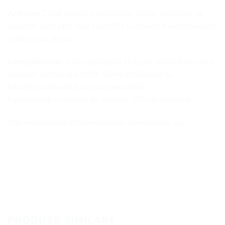
Activare:
Când ajungi la destinație, setezi telefonul să
utilizeze date prin noul tău eSIM și activezi funcționarea în
roaming pe acesta.
Compatibiliate
: Este compatibil cu toate telefoanele care
folosesc tehnologia eSIM. Compatibilitatea cu
tablete/smartwatch nu este garantată.
Funcționeză cu sistem de operare iOS sau Android.
Poți verifica lista echipamentelor compatibile
aici
.
PRODUSE SIMILARE