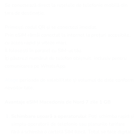
Se conectează direct la rețelele de telefonie mobilă din
țara de destinație.
Primești codul QR și te conectezi imediat.
Prin eSIM rămâi conectat la internet la prețuri accesibile,
cu acces rapid și viteze mari.
Îl folosești în paralel cu SIM-ul tău.
Îți păstrezi numărul de telefon obișnuit, inclusiv pentru
comunicarea pe WhatsApp.
Alege
perioada de valabilitate și volumul de date conform
nevoilor tale.
Avantaje eSIM Macedonia de Nord 7 zile 1 GB
Schimbare ușoară a operatorului
: Poți schimba rapid și
simplu operatorii de telefonie sau planurile tarifare
fără a schimba o cartelă SIM fizică. Totul se face digital.