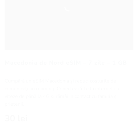
Macedonia de Nord eSIM – 7 zile – 1 GB
Cumpără un eSIM Macedonia și reduci costurile de
comunicaţii in roaming. Conectează-te la internet cu
viteze de până la 4G și rămâi in contact cu familia și
prietenii.
30
lei
Cantitate Macedonia de Nord eSIM - 7 zile - 1 GB