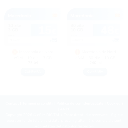
Macedonia de Nord
Macedonia de Nord
eSIM – 10 zile – 3 GB
eSIM – 30 zile – 10 GB
75
lei
240
lei
CUMPĂRĂ
CUMPĂRĂ
Contact
|
Termeni și condiții
|
Politica de confidențialitate
|
Cookieuri
|
ANPC
Copyright 2026 ©
eSIM DIGITAL
• Toate drepturile rezervate. | Siglele
operatorilor de telefonie și date, precum și alte mărci comerciale sunt
proprietatea deținătorilor respectivi.