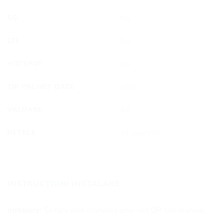
5G
Nu
LTE
Da
HOTSPOT
Da
TIP PACHET DATE
eSIM
VALOARE
6 €
REȚELE
A1 (one.VIP)
INSTRUCȚIUNI INSTALARE
Instalare:
Se face prin scanarea unui cod QR sau manual.