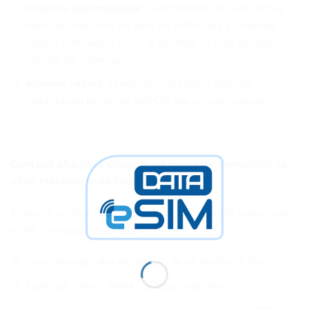
Călătorii internaționale
: Când călătorești, poți activa
rapid un plan local de date pe eSIM, fără a schimba
cartela SIM. Acest lucru îți permite să eviți tarifele
ridicate de roaming.
Activare rapidă
: Planurile eSIM pot fi activate
instantaneu printr-un cod QR sau un cod manual.
Cum pot afla dacă dispozitivul meu este compatibil cu
eSIM Macedonia de Nord 7 zile 1 GB?
Pentru a verifica dacă dispozitivul tău suportă tehnologia
eSIM, urmează acești pași:
Deschide aplicația de apeluri de pe telefonul tău.
Tastează codul
și apasă apelare.
*#06#