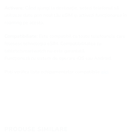
Activare:
Când ajungi la destinație, setezi telefonul să
utilizeze date prin noul tău eSIM și activezi funcționarea în
roaming pe acesta.
Compatibiliate
: Este compatibil cu toate telefoanele care
folosesc tehnologia eSIM. Compatibilitatea cu
tablete/smartwatch nu este garantată.
Funcționeză cu sistem de operare iOS sau Android.
Poți verifica lista echipamentelor compatibile
aici
.
PRODUSE SIMILARE