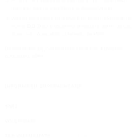
Pe ecran vor apărea unul sau mai multe coduri
IMEI
(numărul unic de identificare al dispozitivului).
Verifică dacă există un număr IMEI pentru
eSIM
sau un
număr
EID
. Dacă dispozitivul afișează un astfel de cod,
atunci este compatibil cu tehnologia eSIM.
De asemenea, poți verifica lista oficială de dispozitive
compatibile eSIM
aici.
INFORMAȚII SUPLIMENTARE
ȚARĂ
Macedonia de Nord
VOLUM DATE
1 GB
ZILE VALABILITATE
7 zile