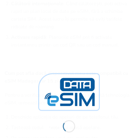
Călătorii internaționale
: Când călătorești, poți activa
rapid un plan local de date pe eSIM, fără a schimba
cartela SIM. Acest lucru îți permite să eviți tarifele
ridicate de roaming.
Activare rapidă
: Planurile eSIM pot fi activate
instantaneu printr-un cod QR sau un cod manual.
Cum pot afla dacă dispozitivul meu este compatibil cu
eSIM Madagascar 15 zile 5 GB?
Pentru a verifica dacă dispozitivul tău suportă tehnologia
eSIM, urmează acești pași:
Deschide aplicația de apeluri de pe telefonul tău.
Tastează codul
și apasă apelare.
*#06#