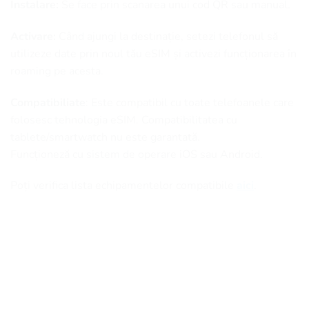
Instalare:
Se face prin scanarea unui cod QR sau manual.
Activare:
Când ajungi la destinație, setezi telefonul să
utilizeze date prin noul tău eSIM și activezi funcționarea în
roaming pe acesta.
Compatibiliate
: Este compatibil cu toate telefoanele care
folosesc tehnologia eSIM. Compatibilitatea cu
tablete/smartwatch nu este garantată.
Funcționeză cu sistem de operare iOS sau Android.
Poți verifica lista echipamentelor compatibile
aici
.