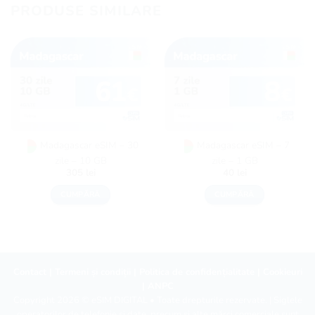
PRODUSE SIMILARE
Madagascar eSIM – 30
Madagascar eSIM – 7
zile – 10 GB
zile – 1 GB
305
lei
40
lei
CUMPĂRĂ
CUMPĂRĂ
Contact
|
Termeni și condiții
|
Politica de confidențialitate
|
Cookieuri
|
ANPC
Copyright 2026 ©
eSIM DIGITAL
• Toate drepturile rezervate. | Siglele
operatorilor de telefonie și date, precum și alte mărci comerciale sunt