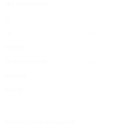
ZILE VALABILITATE
15 zile
5G
Nu
LTE
Da
HOTSPOT
Da
TIP PACHET DATE
eSIM
VALOARE
32 €
REȚELE
Telma
INSTRUCȚIUNI INSTALARE