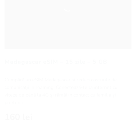
Madagascar eSIM – 15 zile – 5 GB
Cumpără un eSIM Madagascar și reduci costurile de
comunicaţii in roaming. Conectează-te la internet cu
viteze de până la 4G și rămâi in contact cu familia și
prietenii.
160
lei
Cantitate Madagascar eSIM - 15 zile - 5 GB