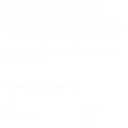
Pe ecran vor apărea unul sau mai multe
coduri
IMEI
(numărul unic de identificare al
dispozitivului).
Verifică dacă există un număr IMEI pentru
eSIM
sau un
număr
EID
. Dacă dispozitivul afișează un astfel de cod,
atunci este compatibil cu tehnologia eSIM.
De asemenea, poți verifica lista oficială de dispozitive
compatibile eSIM
aici.
INFORMAȚII SUPLIMENTARE
ȚARĂ
Madagascar
VOLUM DATE
5 GB