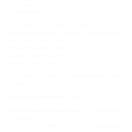
Se conectează direct la rețelele de telefonie mobilă din
țara de destinație.
Primești codul QR și te conectezi imediat.
Prin eSIM rămâi conectat la internet la prețuri accesibile,
cu acces rapid și viteze mari.
Îl folosești în paralel cu SIM-ul tău.
Îți păstrezi numărul de telefon obișnuit, inclusiv pentru
comunicarea pe WhatsApp.
Alege
perioada de valabilitate și volumul de date conform
nevoilor tale.
Avantaje eSIM Madagascar 15 zile 5 GB
Schimbare ușoară a operatorului
: Poți schimba rapid și
simplu operatorii de telefonie sau planurile tarifare
fără a schimba o cartelă SIM fizică. Totul se face digital.