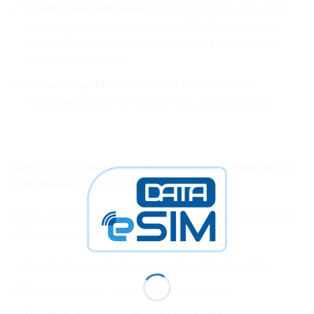
Călătorii internaționale
: Când călătorești, poți activa
rapid un plan local de date pe eSIM, fără a schimba
cartela SIM. Acest lucru îți permite să eviți tarifele
ridicate de roaming.
Activare rapidă
: Planurile eSIM pot fi activate
instantaneu printr-un cod QR sau un cod manual.
Cum pot afla dacă dispozitivul meu este compatibil cu
eSIM Malawi 7 zile 1 GB?
Pentru a verifica dacă dispozitivul tău suportă tehnologia
eSIM, urmează acești pași:
Deschide aplicația de apeluri de pe telefonul tău.
Tastează codul
și apasă apelare.
*#06#