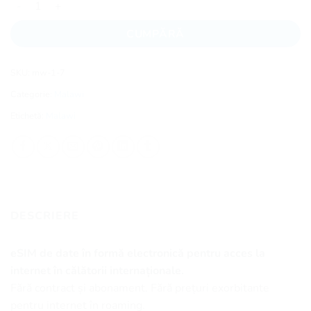
CUMPĂRĂ
SKU:
mw-1-7
Categorie:
Malawi
Etichetă:
Malawi
DESCRIERE
eSIM de date în formă electronică pentru acces la
internet în călătorii internaționale.
Fără contract și abonament. Fără prețuri exorbitante
pentru internet în roaming.