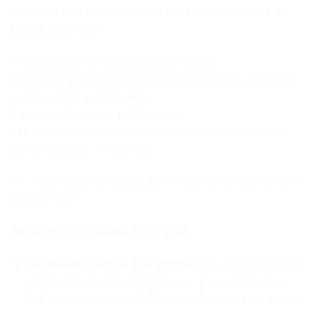
Se conectează direct la rețelele de telefonie mobilă din
țara de destinație.
Primești codul QR și te conectezi imediat.
Prin eSIM rămâi conectat la internet la prețuri accesibile,
cu acces rapid și viteze mari.
Îl folosești în paralel cu SIM-ul tău.
Îți păstrezi numărul de telefon obișnuit, inclusiv pentru
comunicarea pe WhatsApp.
Alege
perioada de valabilitate și volumul de date conform
nevoilor tale.
Avantaje eSIM Malawi 7 zile 1 GB
Schimbare ușoară a operatorului
: Poți schimba rapid și
simplu operatorii de telefonie sau planurile tarifare
fără a schimba o cartelă SIM fizică. Totul se face digital.