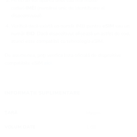
Pe ecran vor apărea unul sau mai multe
coduri
IMEI
(numărul unic de identificare al
dispozitivului).
Verifică dacă există un număr IMEI pentru
eSIM
sau un
număr
EID
. Dacă dispozitivul afișează un astfel de cod,
atunci este compatibil cu tehnologia eSIM.
De asemenea, poți verifica lista oficială de dispozitive
compatibile eSIM
aici.
INFORMAȚII SUPLIMENTARE
ȚARĂ
Malawi
VOLUM DATE
1 GB