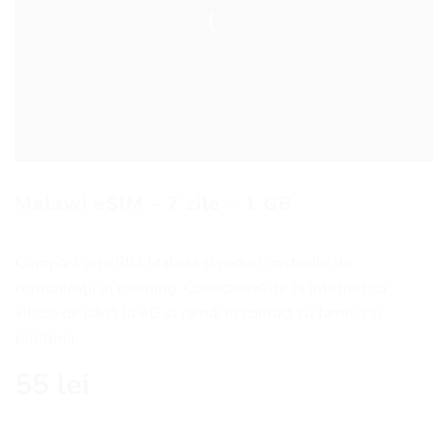
Malawi eSIM – 7 zile – 1 GB
Cumpără un eSIM Malawi și reduci costurile de
comunicaţii in roaming. Conectează-te la internet cu
viteze de până la 4G și rămâi in contact cu familia și
prietenii.
55
lei
Cantitate Malawi eSIM - 7 zile - 1 GB