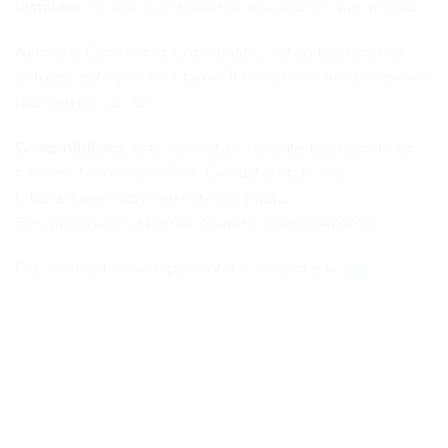
Instalare:
Se face prin scanarea unui cod QR sau manual.
Activare:
Când ajungi la destinație, setezi telefonul să
utilizeze date prin noul tău eSIM și activezi funcționarea în
roaming pe acesta.
Compatibiliate
: Este compatibil cu toate telefoanele care
folosesc tehnologia eSIM. Compatibilitatea cu
tablete/smartwatch nu este garantată.
Funcționeză cu sistem de operare iOS sau Android.
Poți verifica lista echipamentelor compatibile
aici
.