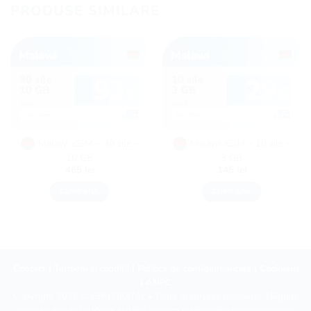
PRODUSE SIMILARE
Malawi eSIM – 30 zile –
Malawi eSIM – 10 zile –
10 GB
3 GB
465
lei
145
lei
CUMPĂRĂ
CUMPĂRĂ
Contact
|
Termeni și condiții
|
Politica de confidențialitate
|
Cookieuri
|
ANPC
Copyright 2026 ©
eSIM DIGITAL
• Toate drepturile rezervate. | Siglele
operatorilor de telefonie și date, precum și alte mărci comerciale sunt