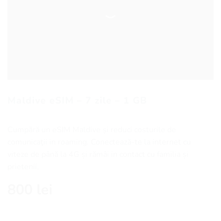
Maldive eSIM – 7 zile – 1 GB
Cumpără un eSIM Maldive și reduci costurile de
comunicaţii in roaming. Conectează-te la internet cu
viteze de până la 4G și rămâi in contact cu familia și
prietenii.
800
lei
Cantitate Maldive eSIM - 7 zile - 1 GB