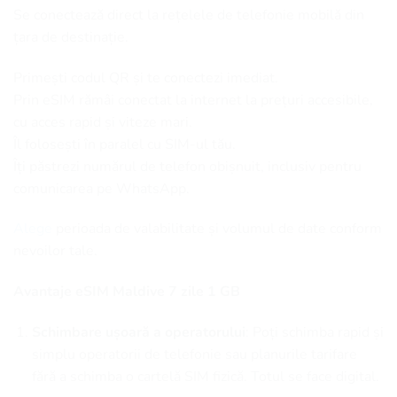
Se conectează direct la rețelele de telefonie mobilă din
țara de destinație.
Primești codul QR și te conectezi imediat.
Prin eSIM rămâi conectat la internet la prețuri accesibile,
cu acces rapid și viteze mari.
Îl folosești în paralel cu SIM-ul tău.
Îți păstrezi numărul de telefon obișnuit, inclusiv pentru
comunicarea pe WhatsApp.
Alege
perioada de valabilitate și volumul de date conform
nevoilor tale.
Avantaje eSIM Maldive 7 zile 1 GB
Schimbare ușoară a operatorului
: Poți schimba rapid și
simplu operatorii de telefonie sau planurile tarifare
fără a schimba o cartelă SIM fizică. Totul se face digital.