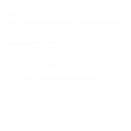
Instalare:
Se face prin scanarea unui cod QR sau manual.
Activare:
Când ajungi la destinație, setezi telefonul să
utilizeze date prin noul tău eSIM și activezi funcționarea în
roaming pe acesta.
Compatibiliate
: Este compatibil cu toate telefoanele care
folosesc tehnologia eSIM. Compatibilitatea cu
tablete/smartwatch nu este garantată.
Funcționeză cu sistem de operare iOS sau Android.
Poți verifica lista echipamentelor compatibile
aici
.