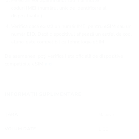
Pe ecran vor apărea unul sau mai multe
coduri
IMEI
(numărul unic de identificare al
dispozitivului).
Verifică dacă există un număr IMEI pentru
eSIM
sau un
număr
EID
. Dacă dispozitivul afișează un astfel de cod,
atunci este compatibil cu tehnologia eSIM.
De asemenea, poți verifica lista oficială de dispozitive
compatibile eSIM
aici.
INFORMAȚII SUPLIMENTARE
ȚARĂ
Maldive
VOLUM DATE
1 GB