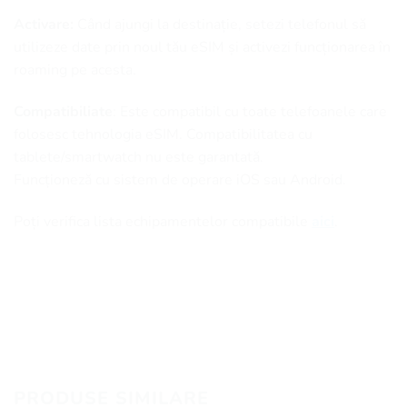
Activare:
Când ajungi la destinație, setezi telefonul să
utilizeze date prin noul tău eSIM și activezi funcționarea în
roaming pe acesta.
Compatibiliate
: Este compatibil cu toate telefoanele care
folosesc tehnologia eSIM. Compatibilitatea cu
tablete/smartwatch nu este garantată.
Funcționeză cu sistem de operare iOS sau Android.
Poți verifica lista echipamentelor compatibile
aici
.
PRODUSE SIMILARE