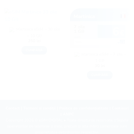
Martinica eSIM – 30 zile
– 10 GB
250
lei
CUMPĂRĂ
Martinica eSIM – 7 zile –
1 GB
30
lei
CUMPĂRĂ
Contact
|
Termeni și condiții
|
Politica de confidențialitate
|
Cookieuri
|
ANPC
Copyright 2026 ©
eSIM DIGITAL
• Toate drepturile rezervate. | Siglele
operatorilor de telefonie și date, precum și alte mărci comerciale sunt
proprietatea deținătorilor respectivi.