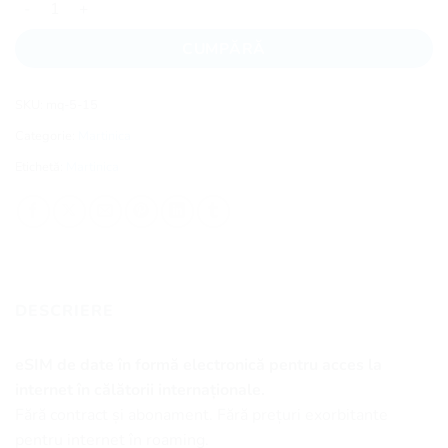
CUMPĂRĂ
SKU:
mq-5-15
Categorie:
Martinica
Etichetă:
Martinica
DESCRIERE
eSIM de date în formă electronică pentru acces la
internet în călătorii internaționale.
Fără contract și abonament. Fără prețuri exorbitante
pentru internet în roaming.