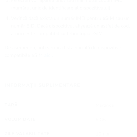
Pe ecran vor apărea unul sau mai multe coduri
IMEI
(numărul unic de identificare al dispozitivului).
Verifică dacă există un număr IMEI pentru
eSIM
sau un
număr
EID
. Dacă dispozitivul afișează un astfel de cod,
atunci este compatibil cu tehnologia eSIM.
De asemenea, poți verifica lista oficială de dispozitive
compatibile eSIM
aici.
INFORMAȚII SUPLIMENTARE
ȚARĂ
Martinica
VOLUM DATE
5 GB
ZILE VALABILITATE
15 zile