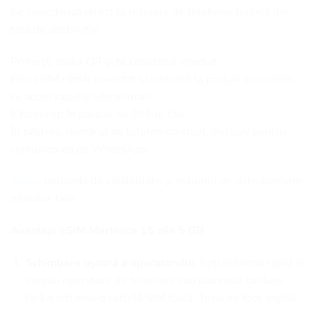
Se conectează direct la rețelele de telefonie mobilă din
țara de destinație.
Primești codul QR și te conectezi imediat.
Prin eSIM rămâi conectat la internet la prețuri accesibile,
cu acces rapid și viteze mari.
Îl folosești în paralel cu SIM-ul tău.
Îți păstrezi numărul de telefon obișnuit, inclusiv pentru
comunicarea pe WhatsApp.
Alege
perioada de valabilitate și volumul de date conform
nevoilor tale.
Avantaje eSIM Martinica 15 zile 5 GB
Schimbare ușoară a operatorului
: Poți schimba rapid și
simplu operatorii de telefonie sau planurile tarifare
fără a schimba o cartelă SIM fizică. Totul se face digital.