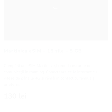
Martinica eSIM – 15 zile – 5 GB
Cumpără un eSIM Martinica și reduci costurile de
comunicaţii in roaming. Conectează-te la internet cu
viteze de până la 4G și rămâi in contact cu familia și
prietenii.
130
lei
Cantitate Martinica eSIM - 15 zile - 5 GB