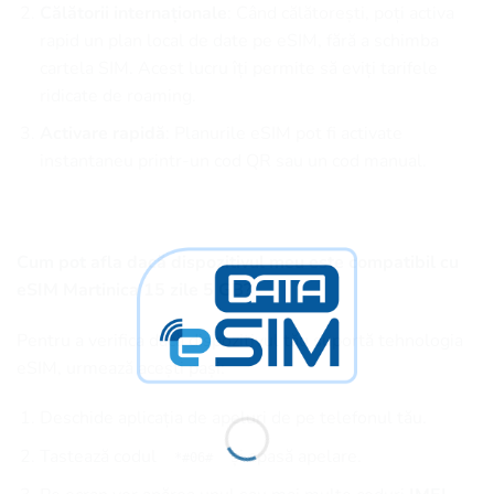
Călătorii internaționale
: Când călătorești, poți activa
rapid un plan local de date pe eSIM, fără a schimba
cartela SIM. Acest lucru îți permite să eviți tarifele
ridicate de roaming.
Activare rapidă
: Planurile eSIM pot fi activate
instantaneu printr-un cod QR sau un cod manual.
Cum pot afla dacă dispozitivul meu este compatibil cu
eSIM Martinica 15 zile 5 GB?
Pentru a verifica dacă dispozitivul tău suportă tehnologia
eSIM, urmează acești pași:
Deschide aplicația de apeluri de pe telefonul tău.
Tastează codul
și apasă apelare.
*#06#