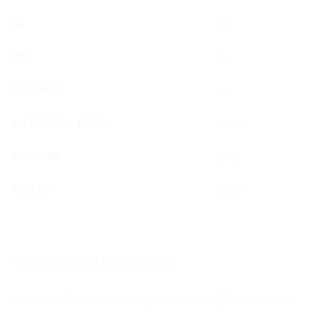
5G
Nu
LTE
Da
HOTSPOT
Da
TIP PACHET DATE
eSIM
VALOARE
26 €
REȚELE
Digicel
INSTRUCȚIUNI INSTALARE
Instalare:
Se face prin scanarea unui cod QR sau manual.