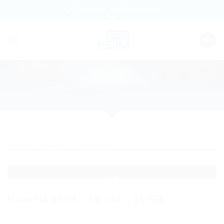
Skip
Internet mobil oriunde
to
content
PRIMA PAGINĂ
/
NAMIBIA
Namibia eSIM – 30 zile – 10 GB