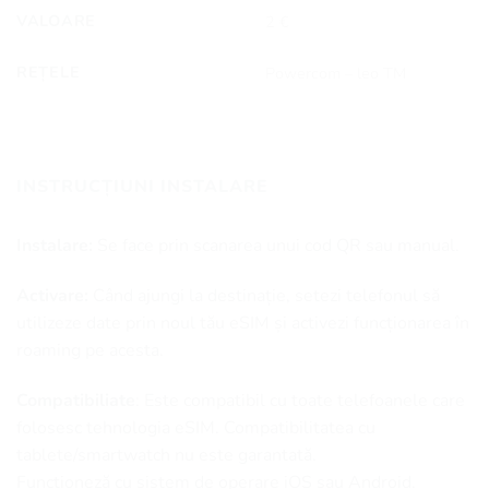
VALOARE
2 €
REȚELE
Powercom – leo TM
INSTRUCȚIUNI INSTALARE
Instalare:
Se face prin scanarea unui cod QR sau manual.
Activare:
Când ajungi la destinație, setezi telefonul să
utilizeze date prin noul tău eSIM și activezi funcționarea în
roaming pe acesta.
Compatibiliate
: Este compatibil cu toate telefoanele care
folosesc tehnologia eSIM. Compatibilitatea cu
tablete/smartwatch nu este garantată.
Funcționeză cu sistem de operare iOS sau Android.