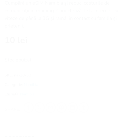
Cumpără un eSIM Namibia și reduci costurile de
comunicaţii in roaming. Conectează-te la internet cu
viteze de până la 3G și rămâi in contact cu familia și
prietenii.
10
lei
Stoc epuizat
SKU:
na-10-30
Categorie:
Namibia
Etichetă:
Namibia
SHARE: