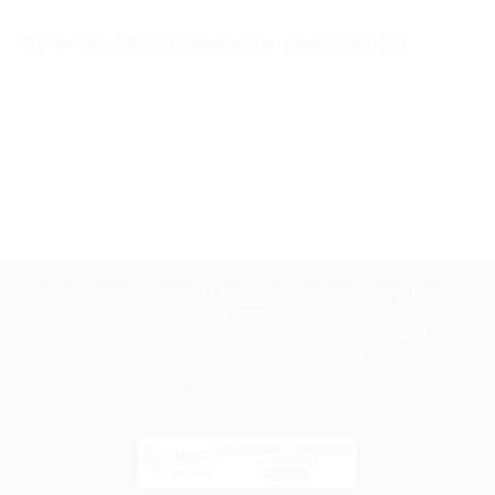
Poți verifica lista echipamentelor compatibile
aici
.
Contact
|
Termeni și condiții
|
Politica de confidențialitate
|
Cookieuri
|
ANPC
Copyright 2026 ©
eSIM DIGITAL
• Toate drepturile rezervate. | Siglele
operatorilor de telefonie și date, precum și alte mărci comerciale sunt
proprietatea deținătorilor respectivi.
Design:
CCM