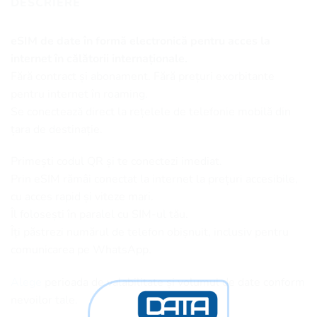
DESCRIERE
eSIM de date în formă electronică pentru acces la
internet în călătorii internaționale.
Fără contract și abonament. Fără prețuri exorbitante
pentru internet în roaming.
Se conectează direct la rețelele de telefonie mobilă din
țara de destinație.
Primești codul QR și te conectezi imediat.
Prin eSIM rămâi conectat la internet la prețuri accesibile,
cu acces rapid și viteze mari.
Îl folosești în paralel cu SIM-ul tău.
Îți păstrezi numărul de telefon obișnuit, inclusiv pentru
comunicarea pe WhatsApp.
Alege
perioada de valabilitate și volumul de date conform
nevoilor tale.