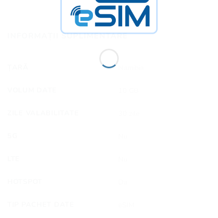
INFORMAȚII SUPLIMENTARE
ȚARĂ
Namibia
VOLUM DATE
10 GB
ZILE VALABILITATE
30 zile
5G
Nu
LTE
Nu
HOTSPOT
Da
TIP PACHET DATE
eSIM