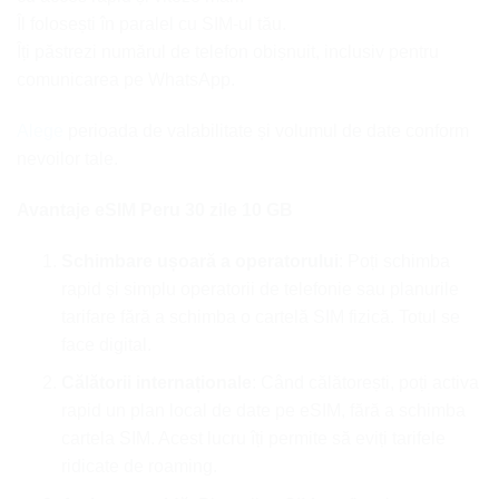
Îl folosești în paralel cu SIM-ul tău.
Îți păstrezi numărul de telefon obișnuit, inclusiv pentru
comunicarea pe WhatsApp.
Alege
perioada de valabilitate și volumul de date conform
nevoilor tale.
Avantaje eSIM Peru 30 zile 10 GB
Schimbare ușoară a operatorului
: Poți schimba
rapid și simplu operatorii de telefonie sau planurile
tarifare fără a schimba o cartelă SIM fizică. Totul se
face digital.
Călătorii internaționale
: Când călătorești, poți activa
rapid un plan local de date pe eSIM, fără a schimba
cartela SIM. Acest lucru îți permite să eviți tarifele
ridicate de roaming.