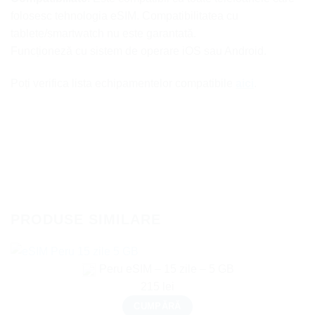
folosesc tehnologia eSIM. Compatibilitatea cu
tablete/smartwatch nu este garantată.
Funcționeză cu sistem de operare iOS sau Android.
Poți verifica lista echipamentelor compatibile
aici
.
PRODUSE SIMILARE
Peru eSIM – 15 zile – 5 GB
215
lei
CUMPĂRĂ