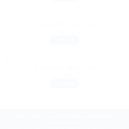
Peru eSIM – 7 zile – 1 GB
50
lei
CUMPĂRĂ
Peru eSIM – 10 zile – 3 GB
130
lei
CUMPĂRĂ
Contact
|
Termeni și condiții
|
Politica de confidențialitate
|
Cookieuri
|
ANPC
Copyright 2026 ©
eSIM DIGITAL
• Toate drepturile rezervate. | Siglele