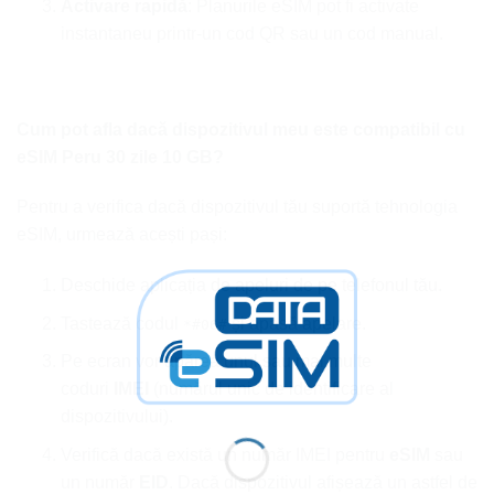
Activare rapidă
: Planurile eSIM pot fi activate
instantaneu printr-un cod QR sau un cod manual.
Cum pot afla dacă dispozitivul meu este compatibil cu
eSIM Peru 30 zile 10 GB?
Pentru a verifica dacă dispozitivul tău suportă tehnologia
eSIM, urmează acești pași:
Deschide aplicația de apeluri de pe telefonul tău.
Tastează codul
și apasă apelare.
*#06#
Pe ecran vor apărea unul sau mai multe
coduri
IMEI
(numărul unic de identificare al
dispozitivului).
Verifică dacă există un număr IMEI pentru
eSIM
sau
un număr
EID
. Dacă dispozitivul afișează un astfel de