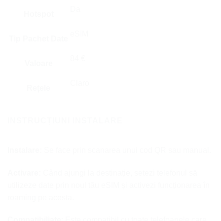
Da
Hotspot
eSIM
Tip Pachet Date
84 €
Valoare
Claro
Rețele
INSTRUCȚIUNI INSTALARE
Instalare:
Se face prin scanarea unui cod QR sau manual.
Activare:
Când ajungi la destinație, setezi telefonul să
utilizeze date prin noul tău eSIM și activezi funcționarea în
roaming pe acesta.
Compatibiliate
: Este compatibil cu toate telefoanele care