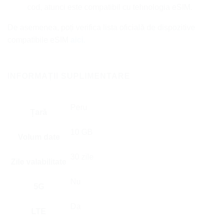
cod, atunci este compatibil cu tehnologia eSIM.
De asemenea, poți verifica lista oficială de dispozitive
compatibile eSIM
aici.
INFORMAȚII SUPLIMENTARE
Peru
Țară
10 GB
Volum date
30 zile
Zile valabilitate
Nu
5G
Da
LTE