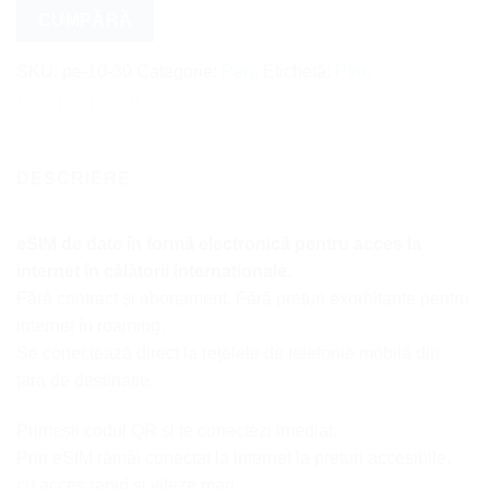
eSIM
CUMPĂRĂ
-
30
SKU:
pe-10-30
Categorie:
Peru
Etichetă:
Peru
zile
-
10
GB
DESCRIERE
eSIM de date în formă electronică pentru acces la
internet în călătorii internaționale.
Fără contract și abonament. Fără prețuri exorbitante pentru
internet în roaming.
Se conectează direct la rețelele de telefonie mobilă din
țara de destinație.
Primești codul QR și te conectezi imediat.
Prin eSIM rămâi conectat la internet la prețuri accesibile,
cu acces rapid și viteze mari.