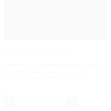
Peru eSIM – 30 zile – 10 GB
Cumpără un eSIM Peru și reduci costurile de comunicaţii
in roaming. Conectează-te la internet cu viteze de până la
4G și rămâi in contact cu familia și prietenii.
420
lei
Cantitate
Peru