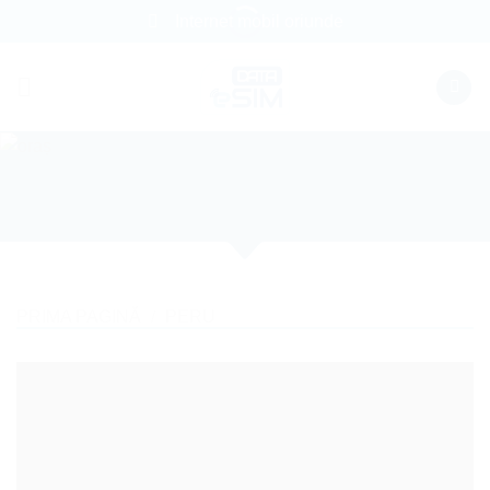
Skip
Internet mobil oriunde
to
content
PRIMA PAGINĂ
/
PERU