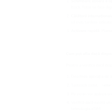
Schimbare ușoară a op
fizică. Totul se face digi
Călătorii internațional
să eviți tarifele ridica
Activare rapidă
: Plan
Cum pot afla dacă dispoz
Pentru a verifica dacă dis
Deschide aplicația de a
Tastează codul
*#06#
Pe ecran vor apărea u
Verifică dacă există u
tehnologia eSIM.