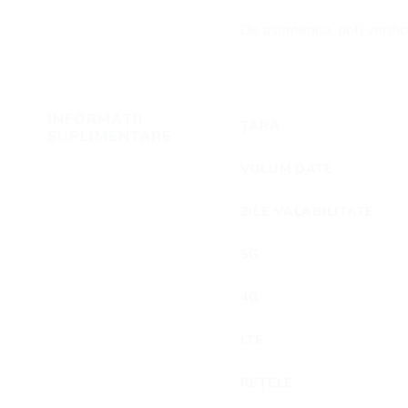
De asemenea, poți verifica
INFORMAȚII
ȚARĂ
SUPLIMENTARE
VOLUM DATE
ZILE VALABILITATE
5G
4G
LTE
REȚELE