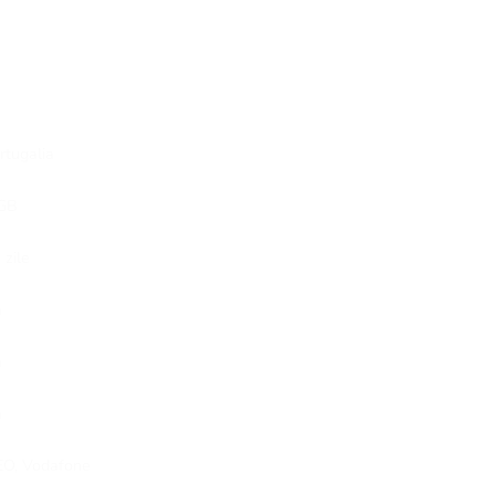
rtugalia
GB
 zile
a
a
a
O, Vodafone