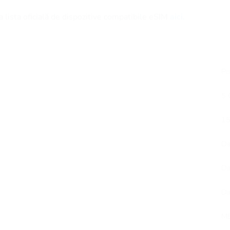
 lista oficială de dispozitive compatibile eSIM
aici.
Po
5 
15
D
D
D
ME