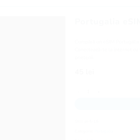
Portugalia eSI
Cumpără un eSIM Portugalia ș
Conectează-te la internet cu v
prietenii.
45
lei
Cantitate Portugalia eSIM - 15 
SKU:
pt-5-15
Categorie:
Portugalia