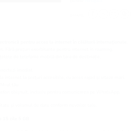
Etichetă:
Portugalia
SHARE:
ctronică pentru acces la internet în călătorii internaționale.
t. Fără prețuri exorbitante pentru internet în roaming.
țelele de telefonie mobilă din țara de destinație.
onectezi imediat.
 internet la prețuri accesibile, cu acces rapid și viteze mari.
SIM-ul tău.
elefon obișnuit, inclusiv pentru comunicarea pe WhatsApp.
itate și volumul de date conform nevoilor tale.
 15 zile 5 GB