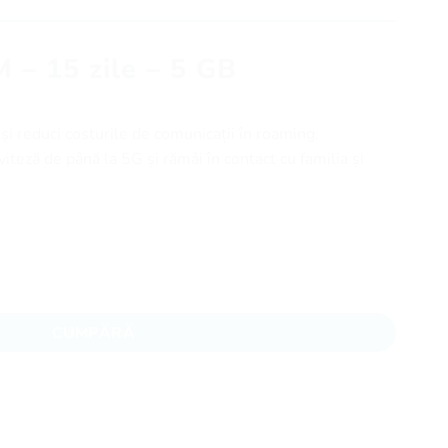
M – 15 zile – 5 GB
i reduci costurile de comunicații în roaming.
iteză de până la 5G și rămâi în contact cu familia și
zile - 5 GB
CUMPĂRĂ