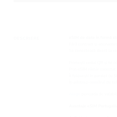
eSIM de date în formă ele
DESCRIERE
Fără contract și abonamen
Se conectează direct la re
Primești codul QR și te c
Prin eSIM rămâi conectat la
Îl folosești în paralel cu 
Îți păstrezi numărul de t
Alege
perioada de valabil
Avantaje eSIM Portugalia