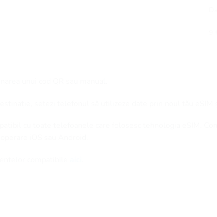
D
9 
anarea unui cod QR sau manual.
stinație, setezi telefonul să utilizeze date prin noul tău eSIM 
patibil cu toate telefoanele care folosesc tehnologia eSIM. Co
 operare iOS sau Android.
amentelor compatibile
aici
.