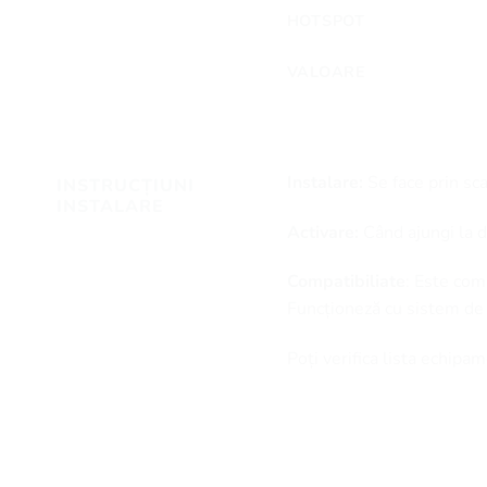
HOTSPOT
VALOARE
Instalare:
Se face prin sc
INSTRUCȚIUNI
INSTALARE
Activare:
Când ajungi la de
Compatibiliate
: Este com
Funcționeză cu sistem de
Poți verifica lista echip