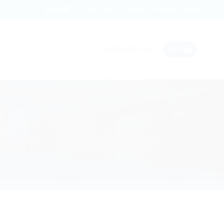
Date ieftine în roaming
Rapi
+40 759 207 208
(L-V: 09:00 -17:00)
AUTENTIFICARE
COȘ