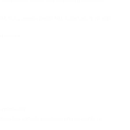
e sau planurile tarifare fără a schimba o cartelă SIM
SIM, fără a schimba cartela SIM. Acest lucru îți permite
cod manual.
spozitivului).
afișează un astfel de cod, atunci este compatibil cu