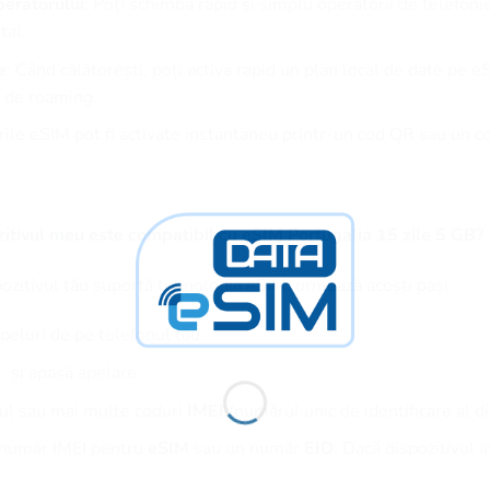
eratorului
: Poți schimba rapid și simplu operatorii de telefoni
tal.
e
: Când călătorești, poți activa rapid un plan local de date pe e
te de roaming.
urile eSIM pot fi activate instantaneu printr-un cod QR sau un 
itivul meu este compatibil cu eSIM Portugalia 15 zile 5 GB?
pozitivul tău suportă tehnologia eSIM, urmează acești pași:
peluri de pe telefonul tău.
și apasă apelare.
nul sau mai multe coduri
IMEI
(numărul unic de identificare al di
n număr IMEI pentru
eSIM
sau un număr
EID
. Dacă dispozitivul 