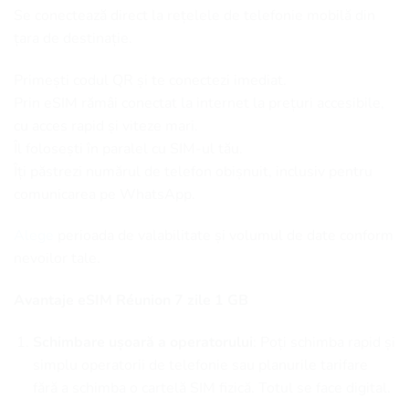
Se conectează direct la rețelele de telefonie mobilă din
țara de destinație.
Primești codul QR și te conectezi imediat.
Prin eSIM rămâi conectat la internet la prețuri accesibile,
cu acces rapid și viteze mari.
Îl folosești în paralel cu SIM-ul tău.
Îți păstrezi numărul de telefon obișnuit, inclusiv pentru
comunicarea pe WhatsApp.
Alege
perioada de valabilitate și volumul de date conform
nevoilor tale.
Avantaje eSIM Réunion 7 zile 1 GB
Schimbare ușoară a operatorului
: Poți schimba rapid și
simplu operatorii de telefonie sau planurile tarifare
fără a schimba o cartelă SIM fizică. Totul se face digital.