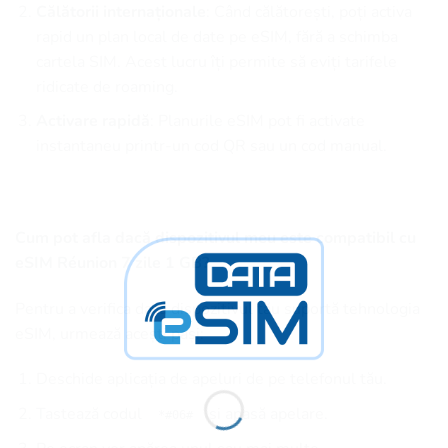
Călătorii internaționale
: Când călătorești, poți activa
rapid un plan local de date pe eSIM, fără a schimba
cartela SIM. Acest lucru îți permite să eviți tarifele
ridicate de roaming.
Activare rapidă
: Planurile eSIM pot fi activate
instantaneu printr-un cod QR sau un cod manual.
Cum pot afla dacă dispozitivul meu este compatibil cu
eSIM Réunion 7 zile 1 GB?
Pentru a verifica dacă dispozitivul tău suportă tehnologia
eSIM, urmează acești pași:
Deschide aplicația de apeluri de pe telefonul tău.
Tastează codul
și apasă apelare.
*#06#