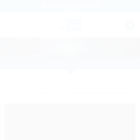
Skip
Internet mobil oriunde
to
content
PRIMA PAGINĂ
/
RÉUNION