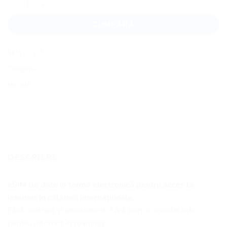
CUMPĂRĂ
SKU:
re-1-7
Categorie:
Réunion
Etichetă:
Réunion
DESCRIERE
eSIM de date în formă electronică pentru acces la
internet în călătorii internaționale.
Fără contract și abonament. Fără prețuri exorbitante
pentru internet în roaming.