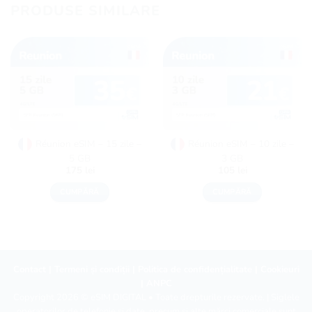
PRODUSE SIMILARE
Réunion eSIM – 15 zile –
Réunion eSIM – 10 zile –
5 GB
3 GB
175
lei
105
lei
CUMPĂRĂ
CUMPĂRĂ
Contact
|
Termeni și condiții
|
Politica de confidențialitate
|
Cookieuri
|
ANPC
Copyright 2026 ©
eSIM DIGITAL
• Toate drepturile rezervate. | Siglele
operatorilor de telefonie și date, precum și alte mărci comerciale sunt