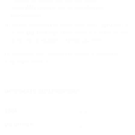
Pe ecran vor apărea unul sau mai multe
coduri
IMEI
(numărul unic de identificare al
dispozitivului).
Verifică dacă există un număr IMEI pentru
eSIM
sau un
număr
EID
. Dacă dispozitivul afișează un astfel de cod,
atunci este compatibil cu tehnologia eSIM.
De asemenea, poți verifica lista oficială de dispozitive
compatibile eSIM
aici.
INFORMAȚII SUPLIMENTARE
ȚARĂ
Réunion
VOLUM DATE
1 GB