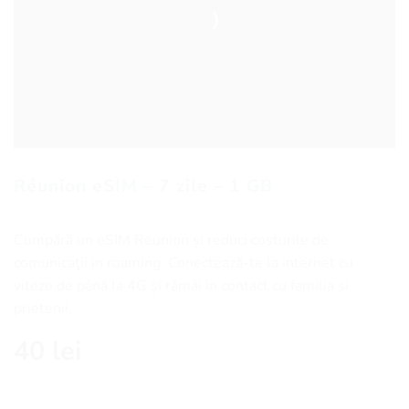
Réunion eSIM – 7 zile – 1 GB
Cumpără un eSIM Reunion și reduci costurile de
comunicaţii in roaming. Conectează-te la internet cu
viteze de până la 4G și rămâi in contact cu familia și
prietenii.
40
lei
Cantitate Réunion eSIM - 7 zile - 1 GB