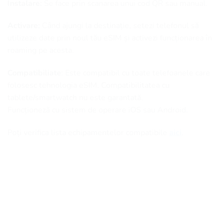
Instalare:
Se face prin scanarea unui cod QR sau manual.
Activare:
Când ajungi la destinație, setezi telefonul să
utilizeze date prin noul tău eSIM și activezi funcționarea în
roaming pe acesta.
Compatibiliate
: Este compatibil cu toate telefoanele care
folosesc tehnologia eSIM. Compatibilitatea cu
tablete/smartwatch nu este garantată.
Funcționeză cu sistem de operare iOS sau Android.
Poți verifica lista echipamentelor compatibile
aici
.