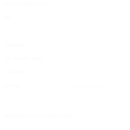
ZILE VALABILITATE
7 zile
5G
Nu
LTE
Da
HOTSPOT
Da
TIP PACHET DATE
eSIM
VALOARE
8 €
REȚELE
SFR Reunion (SRR)
INSTRUCȚIUNI INSTALARE