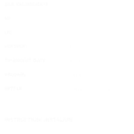
ZILE VALABILITATE
30 zile
5G
Nu
LTE
Da
HOTSPOT
Da
TIP PACHET DATE
eSIM
VALOARE
370 €
REȚELE
AIRTEL SEYCHELLES
INSTRUCȚIUNI INSTALARE