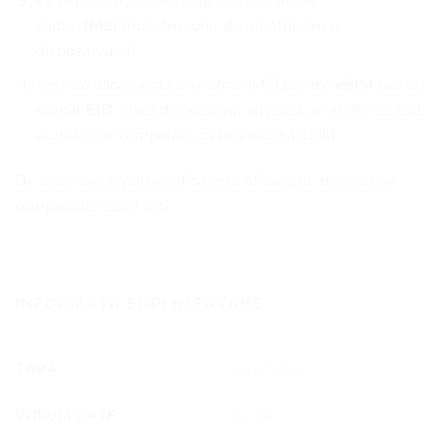
Pe ecran vor apărea unul sau mai multe
coduri
IMEI
(numărul unic de identificare al
dispozitivului).
Verifică dacă există un număr IMEI pentru
eSIM
sau un
număr
EID
. Dacă dispozitivul afișează un astfel de cod,
atunci este compatibil cu tehnologia eSIM.
De asemenea, poți verifica lista oficială de dispozitive
compatibile eSIM
aici.
INFORMAȚII SUPLIMENTARE
ȚARĂ
Seychelles
VOLUM DATE
10 GB