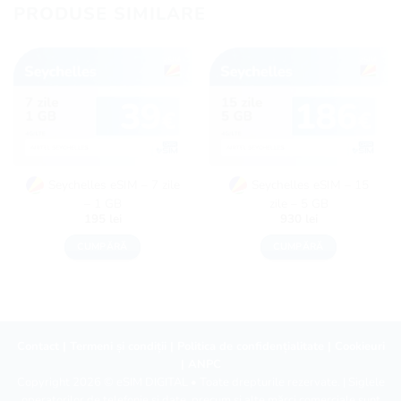
PRODUSE SIMILARE
Seychelles eSIM – 7 zile
Seychelles eSIM – 15
– 1 GB
zile – 5 GB
195
lei
930
lei
CUMPĂRĂ
CUMPĂRĂ
Contact
|
Termeni și condiții
|
Politica de confidențialitate
|
Cookieuri
|
ANPC
Copyright 2026 ©
eSIM DIGITAL
• Toate drepturile rezervate. | Siglele
operatorilor de telefonie și date, precum și alte mărci comerciale sunt