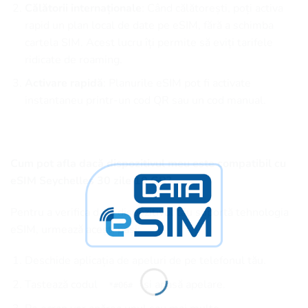
Călătorii internaționale
: Când călătorești, poți activa
rapid un plan local de date pe eSIM, fără a schimba
cartela SIM. Acest lucru îți permite să eviți tarifele
ridicate de roaming.
Activare rapidă
: Planurile eSIM pot fi activate
instantaneu printr-un cod QR sau un cod manual.
Cum pot afla dacă dispozitivul meu este compatibil cu
eSIM Seychelles 30 zile 10 GB?
Pentru a verifica dacă dispozitivul tău suportă tehnologia
eSIM, urmează acești pași:
Deschide aplicația de apeluri de pe telefonul tău.
Tastează codul
și apasă apelare.
*#06#