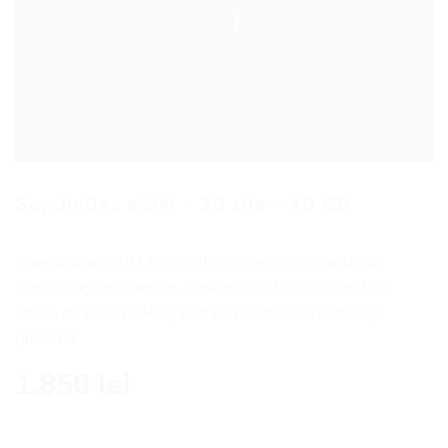
Seychelles eSIM – 30 zile – 10 GB
Cumpără un eSIM Seychelles și reduci costurile de
comunicaţii in roaming. Conectează-te la internet cu
viteze de până la 4G și rămâi in contact cu familia și
prietenii.
1.850
lei
Cantitate Seychelles eSIM - 30 zile - 10 GB