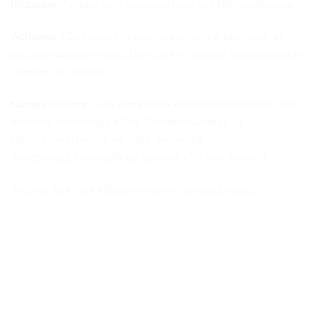
Instalare:
Se face prin scanarea unui cod QR sau manual.
Activare:
Când ajungi la destinație, setezi telefonul să
utilizeze date prin noul tău eSIM și activezi funcționarea în
roaming pe acesta.
Compatibiliate
: Este compatibil cu toate telefoanele care
folosesc tehnologia eSIM. Compatibilitatea cu
tablete/smartwatch nu este garantată.
Funcționeză cu sistem de operare iOS sau Android.
Poți verifica lista echipamentelor compatibile
aici
.