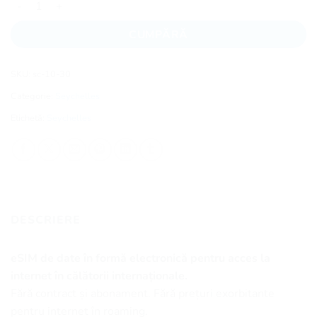
CUMPĂRĂ
SKU:
sc-10-30
Categorie:
Seychelles
Etichetă:
Seychelles
DESCRIERE
eSIM de date în formă electronică pentru acces la
internet în călătorii internaționale.
Fără contract și abonament. Fără prețuri exorbitante
pentru internet în roaming.