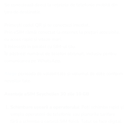
Se conectează direct la rețelele de telefonie mobilă din
țara de destinație.
Primești codul QR și te conectezi imediat.
Prin eSIM rămâi conectat la internet la prețuri accesibile,
cu acces rapid și viteze mari.
Îl folosești în paralel cu SIM-ul tău.
Îți păstrezi numărul de telefon obișnuit, inclusiv pentru
comunicarea pe WhatsApp.
Alege
perioada de valabilitate și volumul de date conform
nevoilor tale.
Avantaje eSIM Seychelles 30 zile 10 GB
Schimbare ușoară a operatorului
: Poți schimba rapid și
simplu operatorii de telefonie sau planurile tarifare
fără a schimba o cartelă SIM fizică. Totul se face digital.