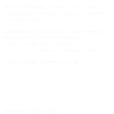
Activare:
Când ajungi la destinație, setezi telefonul să
utilizeze date prin noul tău eSIM și activezi funcționarea în
roaming pe acesta.
Compatibiliate
: Este compatibil cu toate telefoanele care
folosesc tehnologia eSIM. Compatibilitatea cu
tablete/smartwatch nu este garantată.
Funcționeză cu sistem de operare iOS sau Android.
Poți verifica lista echipamentelor compatibile
aici
.
PRODUSE SIMILARE