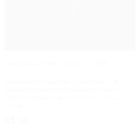
Uzbekistan eSIM – 15 zile – 5 GB
Cumpără un eSIM Uzbekistan și reduci costurile de
comunicaţii in roaming. Conectează-te la internet cu
viteze de până la 4G și rămâi in contact cu familia și
prietenii.
65
lei
Cantitate Uzbekistan eSIM - 15 zile - 5 GB