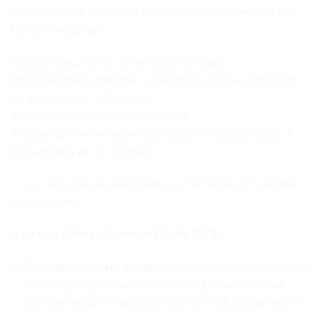
Se conectează direct la rețelele de telefonie mobilă din
țara de destinație.
Primești codul QR și te conectezi imediat.
Prin eSIM rămâi conectat la internet la prețuri accesibile,
cu acces rapid și viteze mari.
Îl folosești în paralel cu SIM-ul tău.
Îți păstrezi numărul de telefon obișnuit, inclusiv pentru
comunicarea pe WhatsApp.
Alege
perioada de valabilitate și volumul de date conform
nevoilor tale.
Avantaje eSIM Uzbekistan 15 zile 5 GB
Schimbare ușoară a operatorului
: Poți schimba rapid și
simplu operatorii de telefonie sau planurile tarifare
fără a schimba o cartelă SIM fizică. Totul se face digital.