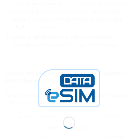
Călătorii internaționale
: Când călătorești, poți activa
rapid un plan local de date pe eSIM, fără a schimba
cartela SIM. Acest lucru îți permite să eviți tarifele
ridicate de roaming.
Activare rapidă
: Planurile eSIM pot fi activate
instantaneu printr-un cod QR sau un cod manual.
Cum pot afla dacă dispozitivul meu este compatibil cu
eSIM Uzbekistan 15 zile 5 GB?
Pentru a verifica dacă dispozitivul tău suportă tehnologia
eSIM, urmează acești pași:
Deschide aplicația de apeluri de pe telefonul tău.
Tastează codul
și apasă apelare.
*#06#