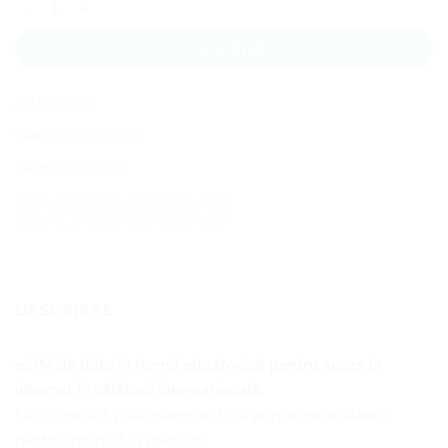
CUMPĂRĂ
SKU:
uz-5-15
Categorie:
Uzbekistan
Etichetă:
Uzbekistan
DESCRIERE
eSIM de date în formă electronică pentru acces la
internet în călătorii internaționale.
Fără contract și abonament. Fără prețuri exorbitante
pentru internet în roaming.