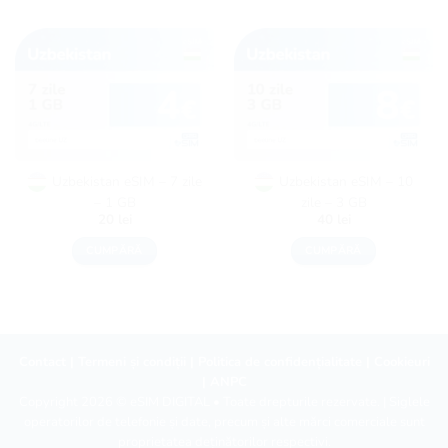
Uzbekistan eSIM – 7 zile
Uzbekistan eSIM – 10
– 1 GB
zile – 3 GB
20
lei
40
lei
CUMPĂRĂ
CUMPĂRĂ
Contact
|
Termeni și condiții
|
Politica de confidențialitate
|
Cookieuri
|
ANPC
Copyright 2026 ©
eSIM DIGITAL
• Toate drepturile rezervate. | Siglele
operatorilor de telefonie și date, precum și alte mărci comerciale sunt
proprietatea deținătorilor respectivi.