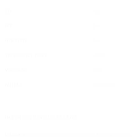
5G
Nu
LTE
Da
HOTSPOT
Da
TIP PACHET DATE
eSIM
VALOARE
13 €
REȚELE
beeline UZ
INSTRUCȚIUNI INSTALARE
Instalare:
Se face prin scanarea unui cod QR sau manual.