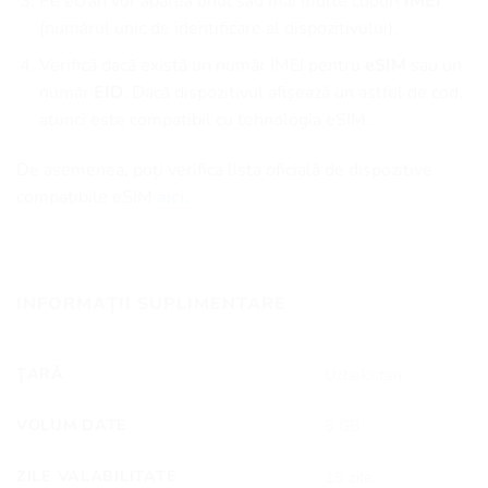
Pe ecran vor apărea unul sau mai multe coduri
IMEI
(numărul unic de identificare al dispozitivului).
Verifică dacă există un număr IMEI pentru
eSIM
sau un
număr
EID
. Dacă dispozitivul afișează un astfel de cod,
atunci este compatibil cu tehnologia eSIM.
De asemenea, poți verifica lista oficială de dispozitive
compatibile eSIM
aici.
INFORMAȚII SUPLIMENTARE
ȚARĂ
Uzbekistan
VOLUM DATE
5 GB
ZILE VALABILITATE
15 zile