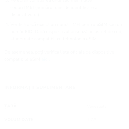
Pe ecran vor apărea unul sau mai multe
coduri
IMEI
(numărul unic de identificare al
dispozitivului).
Verifică dacă există un număr IMEI pentru
eSIM
sau un
număr
EID
. Dacă dispozitivul afișează un astfel de cod,
atunci este compatibil cu tehnologia eSIM.
De asemenea, poți verifica lista oficială de dispozitive
compatibile eSIM
aici.
INFORMAȚII SUPLIMENTARE
ȚARĂ
Venezuela
VOLUM DATE
1 GB