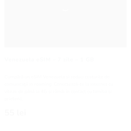
Venezuela eSIM – 7 zile – 1 GB
Cumpără un eSIM Venezuela și reduci costurile de
comunicaţii in roaming. Conectează-te la internet cu
viteze de până la 4G și rămâi in contact cu familia și
prietenii.
55
lei
Cantitate Venezuela eSIM - 7 zile - 1 GB