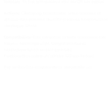
Instalare:
Se face prin scanarea unui cod QR sau manual.
Activare:
Când ajungi la destinație, setezi telefonul să
utilizeze date prin noul tău eSIM și activezi funcționarea în
roaming pe acesta.
Compatibiliate
: Este compatibil cu toate telefoanele care
folosesc tehnologia eSIM. Compatibilitatea cu
tablete/smartwatch nu este garantată.
Funcționeză cu sistem de operare iOS sau Android.
Poți verifica lista echipamentelor compatibile
aici
.