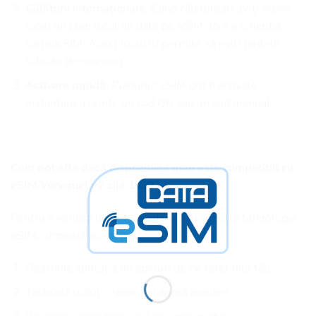
Călătorii internaționale
: Când călătorești, poți activa
rapid un plan local de date pe eSIM, fără a schimba
cartela SIM. Acest lucru îți permite să eviți tarifele
ridicate de roaming.
Activare rapidă
: Planurile eSIM pot fi activate
instantaneu printr-un cod QR sau un cod manual.
Cum pot afla dacă dispozitivul meu este compatibil cu
eSIM Venezuela 7 zile 1 GB?
Pentru a verifica dacă dispozitivul tău suportă tehnologia
eSIM, urmează acești pași:
Deschide aplicația de apeluri de pe telefonul tău.
Tastează codul
și apasă apelare.
*#06#