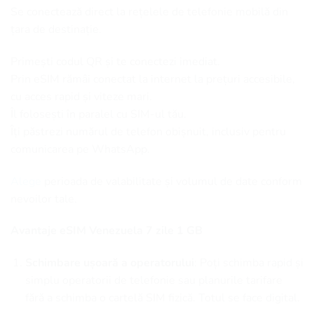
Se conectează direct la rețelele de telefonie mobilă din
țara de destinație.
Primești codul QR și te conectezi imediat.
Prin eSIM rămâi conectat la internet la prețuri accesibile,
cu acces rapid și viteze mari.
Îl folosești în paralel cu SIM-ul tău.
Îți păstrezi numărul de telefon obișnuit, inclusiv pentru
comunicarea pe WhatsApp.
Alege
perioada de valabilitate și volumul de date conform
nevoilor tale.
Avantaje eSIM Venezuela 7 zile 1 GB
Schimbare ușoară a operatorului
: Poți schimba rapid și
simplu operatorii de telefonie sau planurile tarifare
fără a schimba o cartelă SIM fizică. Totul se face digital.