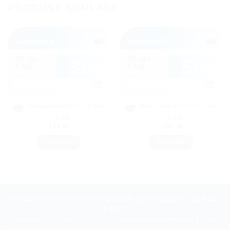
PRODUSE SIMILARE
Venezuela eSIM – 10 zile
Venezuela eSIM – 15 zile
– 3 GB
– 5 GB
150
lei
250
lei
CUMPĂRĂ
CUMPĂRĂ
Contact
|
Termeni și condiții
|
Politica de confidențialitate
|
Cookieuri
|
ANPC
Copyright 2026 ©
eSIM DIGITAL
• Toate drepturile rezervate. | Siglele
operatorilor de telefonie și date, precum și alte mărci comerciale sunt