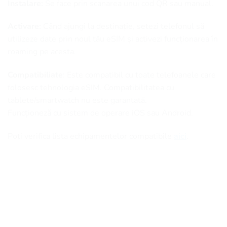
Instalare:
Se face prin scanarea unui cod QR sau manual.
Activare:
Când ajungi la destinație, setezi telefonul să
utilizeze date prin noul tău eSIM și activezi funcționarea în
roaming pe acesta.
Compatibiliate
: Este compatibil cu toate telefoanele care
folosesc tehnologia eSIM. Compatibilitatea cu
tablete/smartwatch nu este garantată.
Funcționeză cu sistem de operare iOS sau Android.
Poți verifica lista echipamentelor compatibile
aici
.