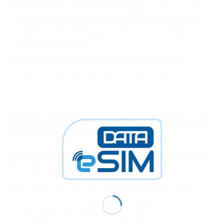
Călătorii internaționale
: Când călătorești, poți activa
rapid un plan local de date pe eSIM, fără a schimba
cartela SIM. Acest lucru îți permite să eviți tarifele
ridicate de roaming.
Activare rapidă
: Planurile eSIM pot fi activate
instantaneu printr-un cod QR sau un cod manual.
Cum pot afla dacă dispozitivul meu este compatibil cu
eSIM Rwanda 10 zile 3 GB?
Pentru a verifica dacă dispozitivul tău suportă tehnologia
eSIM, urmează acești pași:
Deschide aplicația de apeluri de pe telefonul tău.
Tastează codul
și apasă apelare.
*#06#