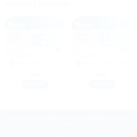
PRODUSE SIMILARE
Rwanda eSIM – 7 zile –
Rwanda eSIM – 30 zile –
1 GB
10 GB
100
lei
945
lei
CUMPĂRĂ
CUMPĂRĂ
Contact
|
Termeni și condiții
|
Politica de confidențialitate
|
Cookieuri
|
ANPC
Copyright 2026 ©
eSIM DIGITAL
• Toate drepturile rezervate. | Siglele
operatorilor de telefonie și date, precum și alte mărci comerciale sunt