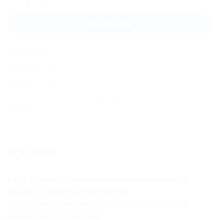
CUMPĂRĂ
SKU:
rw-3-10
Categorie:
Rwanda
Etichetă:
Rwanda
SHARE:
DESCRIERE
eSIM de date în formă electronică pentru acces la
internet în călătorii internaționale.
Fără contract și abonament. Fără prețuri exorbitante
pentru internet în roaming.