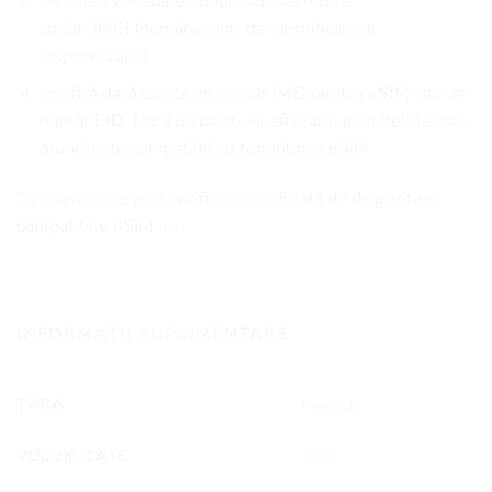
Pe ecran vor apărea unul sau mai multe
coduri
IMEI
(numărul unic de identificare al
dispozitivului).
Verifică dacă există un număr IMEI pentru
eSIM
sau un
număr
EID
. Dacă dispozitivul afișează un astfel de cod,
atunci este compatibil cu tehnologia eSIM.
De asemenea, poți verifica lista oficială de dispozitive
compatibile eSIM
aici.
INFORMAȚII SUPLIMENTARE
ȚARĂ
Rwanda
VOLUM DATE
3 GB