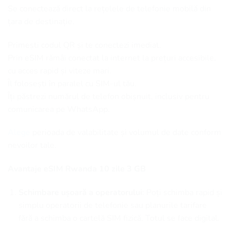
Se conectează direct la rețelele de telefonie mobilă din
țara de destinație.
Primești codul QR și te conectezi imediat.
Prin eSIM rămâi conectat la internet la prețuri accesibile,
cu acces rapid și viteze mari.
Îl folosești în paralel cu SIM-ul tău.
Îți păstrezi numărul de telefon obișnuit, inclusiv pentru
comunicarea pe WhatsApp.
Alege
perioada de valabilitate și volumul de date conform
nevoilor tale.
Avantaje eSIM Rwanda 10 zile 3 GB
Schimbare ușoară a operatorului
: Poți schimba rapid și
simplu operatorii de telefonie sau planurile tarifare
fără a schimba o cartelă SIM fizică. Totul se face digital.