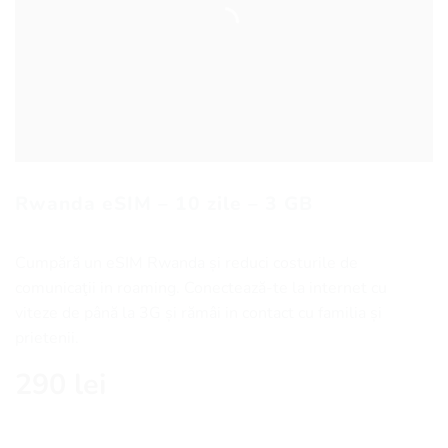
Rwanda eSIM – 10 zile – 3 GB
Cumpără un eSIM Rwanda și reduci costurile de
comunicaţii in roaming. Conectează-te la internet cu
viteze de până la 3G și rămâi in contact cu familia și
prietenii.
290
lei
Cantitate Rwanda eSIM - 10 zile - 3 GB