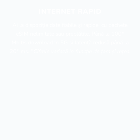
INTERNET RAPID
Ai la dispoziție date fiabile și rapide, cu pachete
eSIM nelimitate sau preplătite. Până la 100*
Mbit/s download în 5G și latență redusă până la
20* ms. *
Cifrele variază în funcție de țară și rețea.