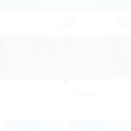
Skip
Internet mobil oriunde
to
content
Uruguay
eSIM Date Mobile
Date mobile rapide, cu activare instant – soluția în
vacanțe sau deplasări de lucru.
Internet în roaming ieftin.
Fără contract, fără abonament.
PRIMA PAGINĂ
/
URUGUAY