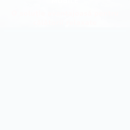
MOBILE
O soluție avantajoasă pentru
călătorii relaxate