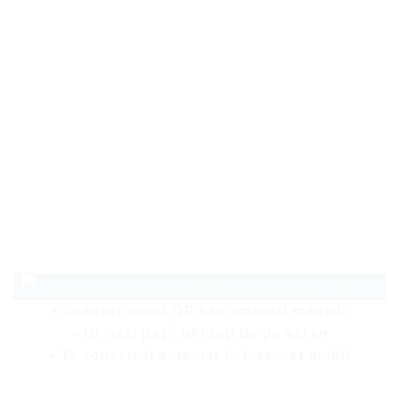
Instalezi eSIM-ul în 3
• Scanezi codul QR sau activezi manual
pași simpli
• Urmezi pașii ghidați de pe ecran
• Te conectezi automat la internet mobil