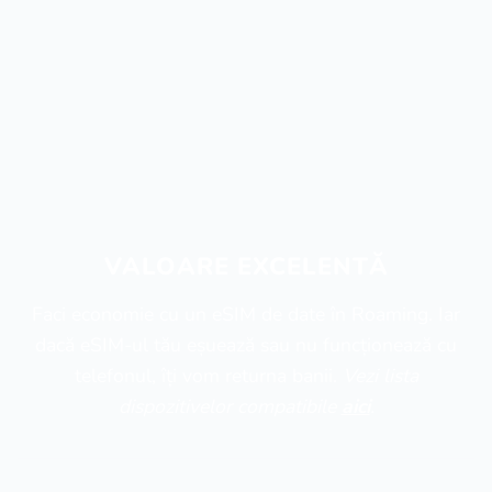
VALOARE EXCELENTĂ
Faci economie cu un eSIM de date în Roaming. Iar
dacă eSIM-ul tău eșuează sau nu funcționează cu
telefonul, îți vom returna banii.
Vezi lista
dispozitivelor compatibile
aici
.