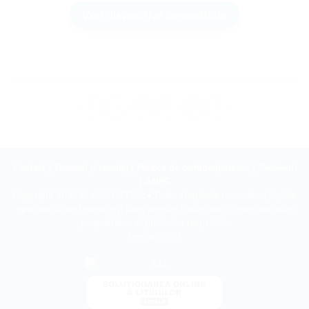
Vezi dispozitive compatibile
Contact
|
Termeni și condiții
|
Politica de confidențialitate
|
Cookieuri
|
ANPC
Copyright 2026 ©
eSIM DIGITAL
• Toate drepturile rezervate. | Siglele
operatorilor de telefonie și date, precum și alte mărci comerciale sunt
proprietatea deținătorilor respectivi.
Design:
CCM