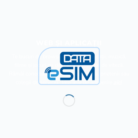
WEB ȘI APLICAȚII
Te bucuri de browsing, mesaje, aplicații, muzică,
filme și jocuri cu date internaționale de viteză.
Rămâi conectat de oriunde cu familia, prietenii sau
colegii de serviciu.
Vezi aria de acoperire
aici
.