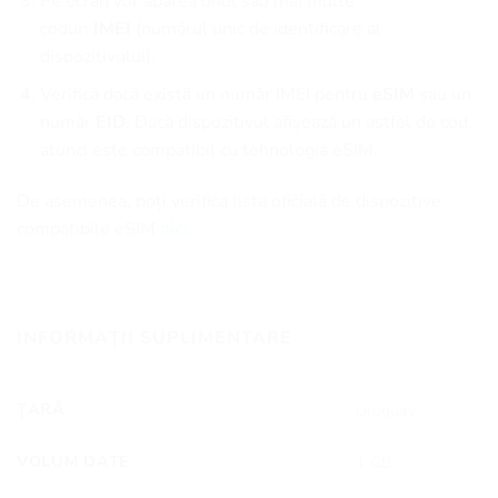
Pe ecran vor apărea unul sau mai multe
coduri
IMEI
(numărul unic de identificare al
dispozitivului).
Verifică dacă există un număr IMEI pentru
eSIM
sau un
număr
EID
. Dacă dispozitivul afișează un astfel de cod,
atunci este compatibil cu tehnologia eSIM.
De asemenea, poți verifica lista oficială de dispozitive
compatibile eSIM
aici.
INFORMAȚII SUPLIMENTARE
ȚARĂ
Uruguay
VOLUM DATE
1 GB