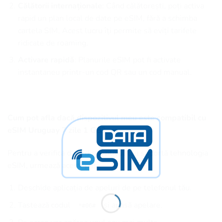
Călătorii internaționale
: Când călătorești, poți activa
rapid un plan local de date pe eSIM, fără a schimba
cartela SIM. Acest lucru îți permite să eviți tarifele
ridicate de roaming.
Activare rapidă
: Planurile eSIM pot fi activate
instantaneu printr-un cod QR sau un cod manual.
Cum pot afla dacă dispozitivul meu este compatibil cu
eSIM Uruguay 7 zile 1 GB?
Pentru a verifica dacă dispozitivul tău suportă tehnologia
eSIM, urmează acești pași:
Deschide aplicația de apeluri de pe telefonul tău.
Tastează codul
și apasă apelare.
*#06#