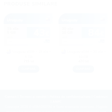
PRODUSE SIMILARE
Uruguay eSIM – 15 zile –
Uruguay eSIM – 30 zile –
5 GB
10 GB
215
lei
420
lei
CUMPĂRĂ
CUMPĂRĂ
Contact
|
Termeni și condiții
|
Politica de confidențialitate
|
Cookieuri
|
ANPC
Copyright 2026 ©
eSIM DIGITAL
• Toate drepturile rezervate. | Siglele
operatorilor de telefonie și date, precum și alte mărci comerciale sunt