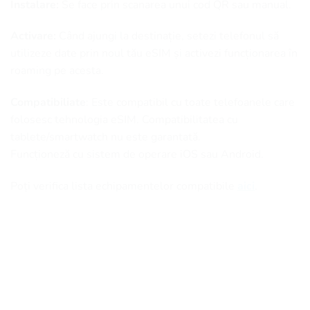
Instalare:
Se face prin scanarea unui cod QR sau manual.
Activare:
Când ajungi la destinație, setezi telefonul să
utilizeze date prin noul tău eSIM și activezi funcționarea în
roaming pe acesta.
Compatibiliate
: Este compatibil cu toate telefoanele care
folosesc tehnologia eSIM. Compatibilitatea cu
tablete/smartwatch nu este garantată.
Funcționeză cu sistem de operare iOS sau Android.
Poți verifica lista echipamentelor compatibile
aici
.