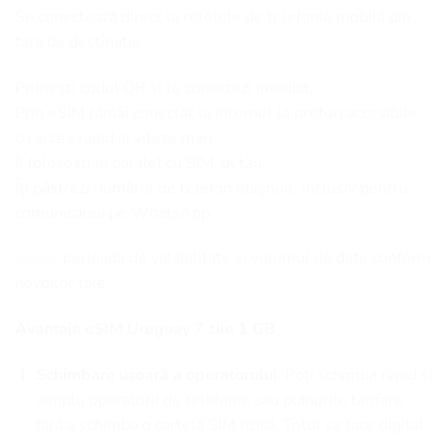
Se conectează direct la rețelele de telefonie mobilă din
țara de destinație.
Primești codul QR și te conectezi imediat.
Prin eSIM rămâi conectat la internet la prețuri accesibile,
cu acces rapid și viteze mari.
Îl folosești în paralel cu SIM-ul tău.
Îți păstrezi numărul de telefon obișnuit, inclusiv pentru
comunicarea pe WhatsApp.
Alege
perioada de valabilitate și volumul de date conform
nevoilor tale.
Avantaje eSIM Uruguay 7 zile 1 GB
Schimbare ușoară a operatorului
: Poți schimba rapid și
simplu operatorii de telefonie sau planurile tarifare
fără a schimba o cartelă SIM fizică. Totul se face digital.