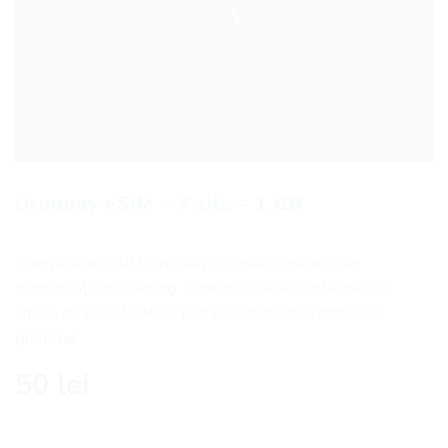
Uruguay eSIM – 7 zile – 1 GB
Cumpără un eSIM Uruguay și reduci costurile de
comunicaţii in roaming. Conectează-te la internet cu
viteze de până la 4G și rămâi in contact cu familia și
prietenii.
50
lei
Cantitate Uruguay eSIM - 7 zile - 1 GB