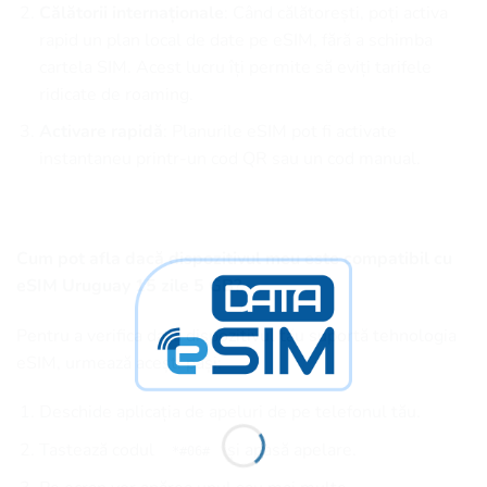
Călătorii internaționale
: Când călătorești, poți activa
rapid un plan local de date pe eSIM, fără a schimba
cartela SIM. Acest lucru îți permite să eviți tarifele
ridicate de roaming.
Activare rapidă
: Planurile eSIM pot fi activate
instantaneu printr-un cod QR sau un cod manual.
Cum pot afla dacă dispozitivul meu este compatibil cu
eSIM Uruguay 15 zile 5 GB?
Pentru a verifica dacă dispozitivul tău suportă tehnologia
eSIM, urmează acești pași:
Deschide aplicația de apeluri de pe telefonul tău.
Tastează codul
și apasă apelare.
*#06#