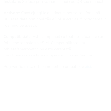
Instalare:
Se face prin scanarea unui cod QR sau manual.
Activare:
Când ajungi la destinație, setezi telefonul să
utilizeze date prin noul tău eSIM și activezi funcționarea în
roaming pe acesta.
Compatibiliate
: Este compatibil cu toate telefoanele care
folosesc tehnologia eSIM. Compatibilitatea cu
tablete/smartwatch nu este garantată.
Funcționeză cu sistem de operare iOS sau Android.
Poți verifica lista echipamentelor compatibile
aici
.