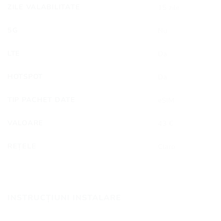
ZILE VALABILITATE
15 zile
5G
Nu
LTE
Da
HOTSPOT
Da
TIP PACHET DATE
eSIM
VALOARE
43 €
REȚELE
Claro
INSTRUCȚIUNI INSTALARE