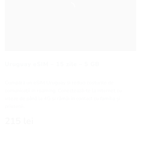
Uruguay eSIM – 15 zile – 5 GB
Cumpără un eSIM Uruguay și reduci costurile de
comunicaţii in roaming. Conectează-te la internet cu
viteze de până la 4G și rămâi in contact cu familia și
prietenii.
215
lei
Cantitate Uruguay eSIM - 15 zile - 5 GB