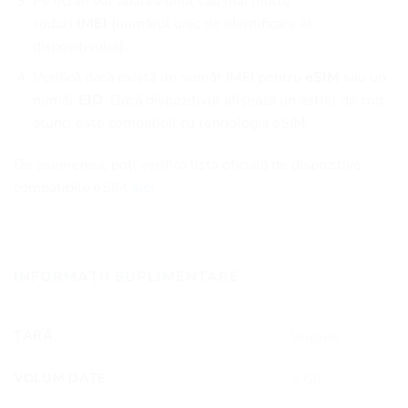
Pe ecran vor apărea unul sau mai multe
coduri
IMEI
(numărul unic de identificare al
dispozitivului).
Verifică dacă există un număr IMEI pentru
eSIM
sau un
număr
EID
. Dacă dispozitivul afișează un astfel de cod,
atunci este compatibil cu tehnologia eSIM.
De asemenea, poți verifica lista oficială de dispozitive
compatibile eSIM
aici.
INFORMAȚII SUPLIMENTARE
ȚARĂ
Uruguay
VOLUM DATE
5 GB