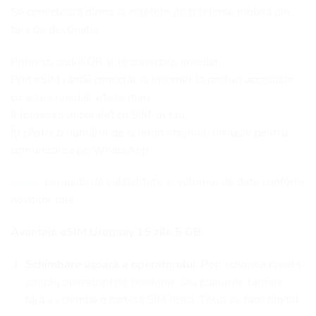
Se conectează direct la rețelele de telefonie mobilă din
țara de destinație.
Primești codul QR și te conectezi imediat.
Prin eSIM rămâi conectat la internet la prețuri accesibile,
cu acces rapid și viteze mari.
Îl folosești în paralel cu SIM-ul tău.
Îți păstrezi numărul de telefon obișnuit, inclusiv pentru
comunicarea pe WhatsApp.
Alege
perioada de valabilitate și volumul de date conform
nevoilor tale.
Avantaje eSIM Uruguay 15 zile 5 GB
Schimbare ușoară a operatorului
: Poți schimba rapid și
simplu operatorii de telefonie sau planurile tarifare
fără a schimba o cartelă SIM fizică. Totul se face digital.