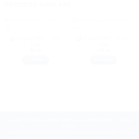
PRODUSE SIMILARE
Uruguay eSIM – 7 zile –
Uruguay eSIM – 10 zile –
1 GB
3 GB
50
lei
130
lei
CUMPĂRĂ
CUMPĂRĂ
Contact
|
Termeni și condiții
|
Politica de confidențialitate
|
Cookieuri
|
ANPC
Copyright 2026 ©
eSIM DIGITAL
• Toate drepturile rezervate. | Siglele
operatorilor de telefonie și date, precum și alte mărci comerciale sunt