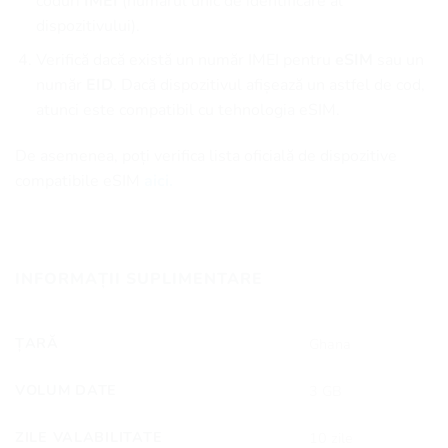
coduri
IMEI
(numărul unic de identificare al
dispozitivului).
Verifică dacă există un număr IMEI pentru
eSIM
sau un
număr
EID
. Dacă dispozitivul afișează un astfel de cod,
atunci este compatibil cu tehnologia eSIM.
De asemenea, poți verifica lista oficială de dispozitive
compatibile eSIM
aici.
INFORMAȚII SUPLIMENTARE
ȚARĂ
Ghana
VOLUM DATE
3 GB
ZILE VALABILITATE
10 zile