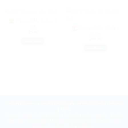
Ghana eSIM – 7 zile – 1
GB
Ghana eSIM – 30 zile –
25
lei
10 GB
200
lei
CUMPĂRĂ
CUMPĂRĂ
Contact
|
Termeni și condiții
|
Politica de confidențialitate
|
Cookieuri
|
ANPC
Copyright 2026 ©
eSIM DIGITAL
• Toate drepturile rezervate. | Siglele
operatorilor de telefonie și date, precum și alte mărci comerciale sunt
proprietatea deținătorilor respectivi.