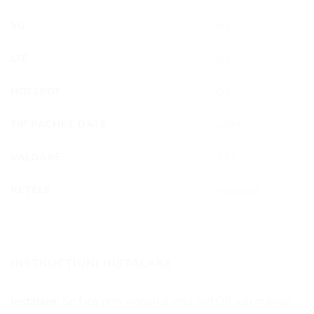
5G
Nu
LTE
Da
HOTSPOT
Da
TIP PACHET DATE
eSIM
VALOARE
13 €
REȚELE
Vodafone
INSTRUCȚIUNI INSTALARE
Instalare:
Se face prin scanarea unui cod QR sau manual.