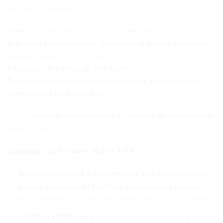
țara de destinație.
Primești codul QR și te conectezi imediat.
Prin eSIM rămâi conectat la internet la prețuri accesibile,
cu acces rapid și viteze mari.
Îl folosești în paralel cu SIM-ul tău.
Îți păstrezi numărul de telefon obișnuit, inclusiv pentru
comunicarea pe WhatsApp.
Alege
perioada de valabilitate și volumul de date conform
nevoilor tale.
Avantaje eSIM Ghana 10 zile 3 GB
Schimbare ușoară a operatorului
: Poți schimba rapid și
simplu operatorii de telefonie sau planurile tarifare
fără a schimba o cartelă SIM fizică. Totul se face digital.
Călătorii internaționale
: Când călătorești, poți activa