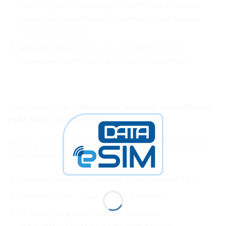
rapid un plan local de date pe eSIM, fără a schimba
cartela SIM. Acest lucru îți permite să eviți tarifele
ridicate de roaming.
Activare rapidă
: Planurile eSIM pot fi activate
instantaneu printr-un cod QR sau un cod manual.
Cum pot afla dacă dispozitivul meu este compatibil cu
eSIM Ghana 10 zile 3 GB?
Pentru a verifica dacă dispozitivul tău suportă tehnologia
eSIM, urmează acești pași:
Deschide aplicația de apeluri de pe telefonul tău.
Tastează codul
și apasă apelare.
*#06#
Pe ecran vor apărea unul sau mai multe