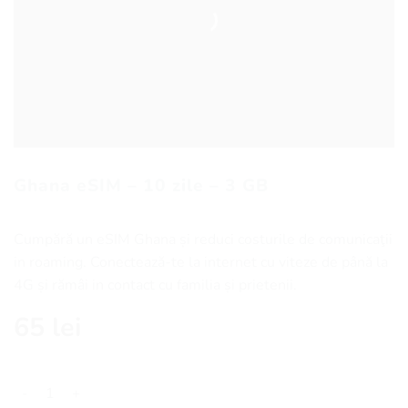
Ghana eSIM – 10 zile – 3 GB
Cumpără un eSIM Ghana și reduci costurile de comunicaţii
in roaming. Conectează-te la internet cu viteze de până la
4G și rămâi in contact cu familia și prietenii.
65
lei
Cantitate Ghana eSIM - 10 zile - 3 GB