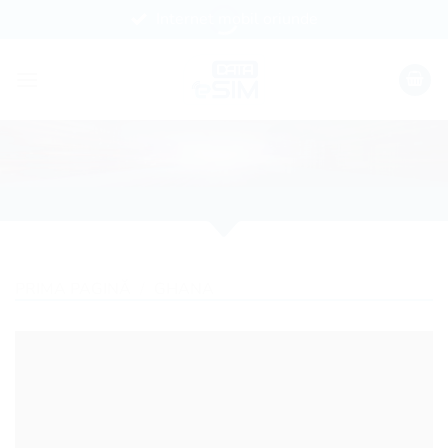
Skip
Internet mobil oriunde
to
content
PRIMA PAGINĂ
/
GHANA